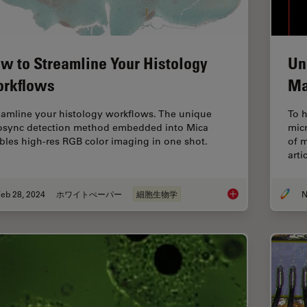
w to Streamline Your Histology
Un
rkflows
Ma
eamline your histology workflows. The unique
To h
osync detection method embedded into Mica
mic
bles high-res RGB color imaging in one shot.
of m
arti
eb 28, 2024
ホワイトぺーパー
細胞生物学
N
How to Streamline Y