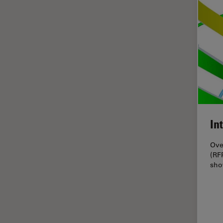
インペリアル・カレッジ・ロン
Cleanliness Analysis Systems
ドンイメージングハブ
DM IL LED
ウイルス学
DM ILM
ウルトラミクロトーム
DM1000
エルゴノミクス
DM1000 LED
エレクトロニクスおよび半導体
DM4 B & DM6 B
産業
DM4 M
エレクトロニクスのための断面
In
解析
DM4 P, DM750 P & Visoria P
Ove
オックスフォード・センター・
DM500
(RF
オブ・エクセレンス
sho
DM6 FS
オルガノイド＋3D細胞培養
DM6 M LIBS
カメラ
DM750
がん研究
DM750 M
クライオSEM