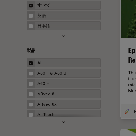
概要
すべて
Neurovascular Surgery
ガイド
英語
Red Reflex
日本語
SEM
Service
Ep
製品
STED
Re
STELLARISの機能
All
TEM
Thi
A60 F & A60 S
ill
Thunderイメージング
A60 H
mic
Muc
TIRF
ARveo 8
Upright Microscopy
ARveo 8x
アプリケーションノート
AirTeach
イオンビームミリング
Aivia
インダストリー
Cell DIVE