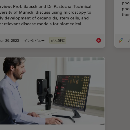
pho
erview: Prof. Bausch and Dr. Pastucha, Technical
pho
versity of Munich, discuss using microscopy to
the
dy development of organoids, stem cells, and
er relevant disease models for biomedical…
un 26, 2023
インタビュー
がん研究
J
Examining Developm