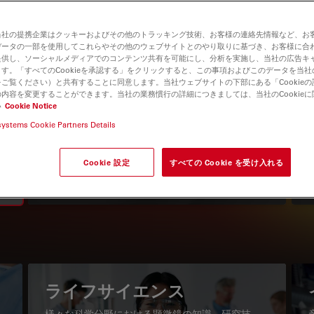
当社の提携企業はクッキーおよびその他のトラッキング技術、お客様の連絡先情報など、お
データの一部を使用してこれらやその他のウェブサイトとのやり取りに基づき、お客様に合
提供し、ソーシャルメディアでのコンテンツ共有を可能にし、分析を実施し、当社の広告キ
す。「すべてのCookieを承認する」をクリックすると、この事項およびこのデータを当
ご覧ください）と共有することに同意します。当社ウェブサイトの下部にある「Cookie
内容を変更することができます。当社の業務慣行の詳細につきましては、当社のCookie
い
Cookie Notice
systems Cookie Partners Details
知識ポータル
最新の記事を読む
Cookie 設定
すべての Cookie を受け入れる
Read arti
igation
ライフサイエンス
様々な科学分野における顕微鏡の知識、研究技