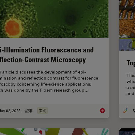
i-Illumination Fluorescence and
flection-Contrast Microscopy
To
s article discusses the development of epi-
This
umination and reflection contrast for fluorescence
whe
roscopy concerning life-science applications.
a mi
h was done by the Ploem research group…
and 
Nov 02, 2023
記事
蛍光
S
Epi-Illumination Flu