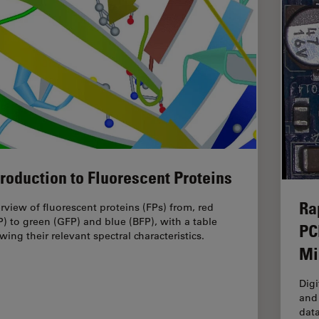
troduction to Fluorescent Proteins
Ra
rview of fluorescent proteins (FPs) from, red
P) to green (GFP) and blue (BFP), with a table
PC
wing their relevant spectral characteristics.
Mi
Digi
and 
data