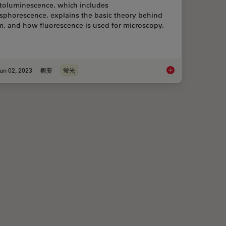
toluminescence, which includes
sphorescence, explains the basic theory behind
m, and how fluorescence is used for microscopy.
un 02, 2023
概要
蛍光
ental Processes In Cancer Organoids
An Introduction to F