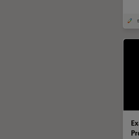
DM8000 M & DM12000 M
クライオ電子顕微鏡
DMi1
クリーニング
S
DMi8
コーティング
DVM6
コヒーレントラマン散乱(CRS)
EL6000
サンフランシスコ・イノベーシ
ョン・ハブ
EM AC20
サンプル調製
EM ACE200
ゼブラフィッシュの研究
EM ACE600
デジタルマイクロスコープ
EM AFS2
バイオファーマ
EM CPD300
バッテリー製造
EM CTD
Ex
プリント基板（PCB）
EM GP2
Pr
ボストン・イノベーション・ハ
EM ICE
ブ