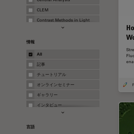
CLEM
Contrast Methods in Light
Ho
Microscopy
Wo
Drosophila Research
情報
EMBLイメージングセンター
Str
All
Flu
FLIM（蛍光寿命イメージング顕
ena
微鏡法）
記事
FluoSync
チュートリアル
FRAP
オンラインセミナー
F
FRET
ギャラリー
Fテクニック
インタビュー
HyD
ホワイトぺーパー
Inverted Microscopy
ケーススタディ
言語
Neuro-Oncology