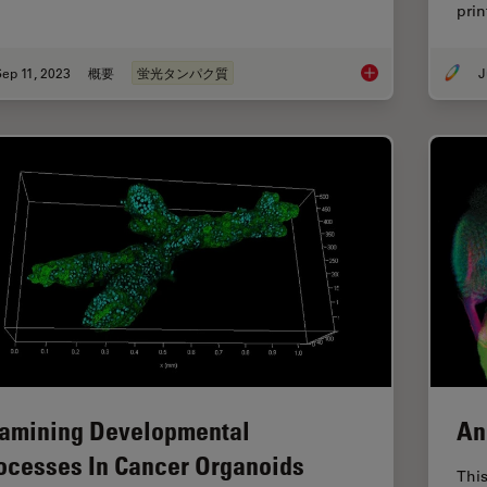
pri
ep 11, 2023
概要
蛍光タンパク質
J
Introduction to Fluo
amining Developmental
An
ocesses In Cancer Organoids
This