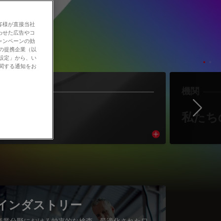
客様が直接当社
わせた広告やコ
ャンペーンの効
社の提携企業（以
の設定」から、い
に関する通知をお
作者
機関
Ne
著者紹介
私たち
cle
Read article
インダストリー
産業分野における効率的な検査、最適化されたワ