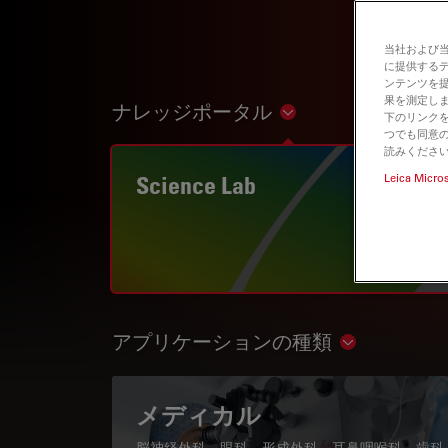
当社および
に提供する
ンテンツを
果を測定しま
ナレッジポータル
Show subnavigation
下のリンクを
つでも同意の
読みくださ
Science Lab
Leica Micro
アプリケーションの種類
Show subnav
メディカル
脳神経外科、眼科、形成外科、耳鼻咽喉科、歯科