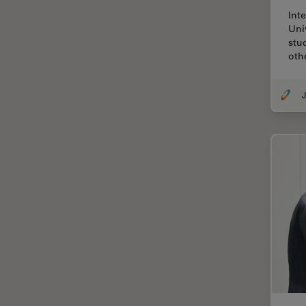
EM KMR3
Int
マイクロエレクトロニクス
Uni
EM RAPID
stu
マイクロサージェリー
oth
EM TIC 3X
マイクロハブ・イメージング
EM TP
メディカル
J
EM TXP
モデル生物
EM VCT500
ライトシート顕微鏡
EZ4
ライフサイエンス
Emspira 3
ライブセルイメージング
EnFocus
ラベルフリー
Enersight
レーザーマイクロダイセクショ
ン（LMD）
FL400
レーザー誘起ブレークダウン分
FL560
光法(LIBS)
FL800
ワイドフィールド顕微鏡