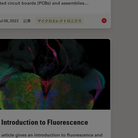
nted circuit boards (PCBs) and assemblies…
ul 06, 2023
記事
マイクロエレクトロニクス
rescent Proteins
Rapid and Reliable 
 Introduction to Fluorescence
 article gives an introduction to fluorescence and