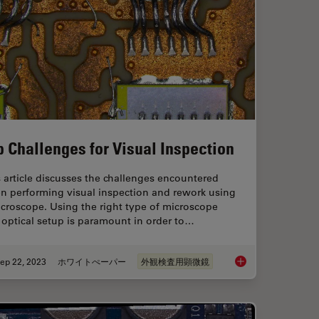
p Challenges for Visual Inspection
 article discusses the challenges encountered
n performing visual inspection and rework using
croscope. Using the right type of microscope
optical setup is paramount in order to…
ep 22, 2023
ホワイトぺーパー
外観検査用顕微鏡
orescence and Reflection-Contrast Microscopy
Top Challenges for Vi