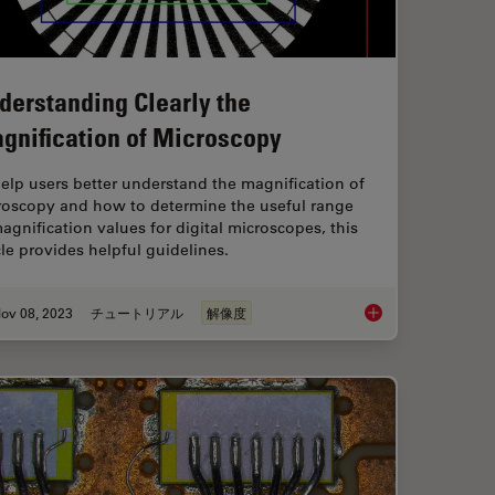
derstanding Clearly the
gnification of Microscopy
elp users better understand the magnification of
roscopy and how to determine the useful range
agnification values for digital microscopes, this
cle provides helpful guidelines.
ov 08, 2023
チュートリアル
解像度
our Histology Workflows
Understanding Clearl