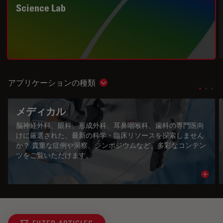
Science Lab
アプリケーションの種類
Show subnavigation
メディカル
脳神経外科、眼科、形成外科、耳鼻咽喉科、歯科の専門医向
けに厳選された、最新の科学・臨床リソースを探索しません
か？ 貴重な症例や洞察、シンポジウムなど、多彩なコンテン
ツをご覧いただけます。
Read 