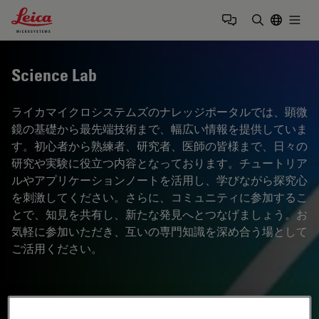
Leica Microsystems Logo
Togg
検索用語を
Science Lab
ライカマイクロシステムズのナレッジポータルでは、顕微
鏡の基礎から最先端技術まで、幅広い情報を提供していま
す。初心者から熟練者、研究者、医師の皆様まで、日々の
研究や実験に役立つ内容となっております。チュートリア
ルやアプリケーションノートを活用し、学びながら探究心
を刺激してください。さらに、コミュニティに参加するこ
とで、知見を共有し、新たな発見へとつなげましょう。お
気軽に参加いただき、互いの専門知識を深め合う場として
ご活用ください。