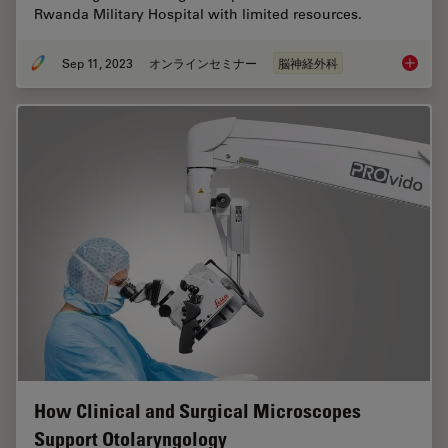
Rwanda Military Hospital with limited resources.
Sep 11, 2023
オンラインセミナー
脳神経外科
Launchi
How Clinical and Surgical Microscopes
Support Otolaryngology