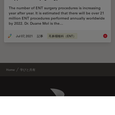
The number of ENT surgery procedures is increasing
year after year. It is estimated that there will be over 21
million ENT procedures performed annually worldwide
by 2022. Dr. Duane Mol is the…
Jul 07, 2021
記事
耳鼻咽喉科（ENT）
How Cli
Home
学びと共有
Danaher Logo
Footer