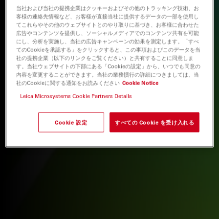
当社および当社の提携企業はクッキーおよびその他のトラッキング技術、お
客様の連絡先情報など、お客様が直接当社に提供するデータの一部を使用し
てこれらやその他のウェブサイトとのやり取りに基づき、お客様に合わせた
広告やコンテンツを提供し、ソーシャルメディアでのコンテンツ共有を可能
にし、分析を実施し、当社の広告キャンペーンの効果を測定します。「すべ
てのCookieを承認する」をクリックすると、この事項およびこのデータを当
社の提携企業（以下のリンクをご覧ください）と共有することに同意しま
す。当社ウェブサイトの下部にある「Cookieの設定」から、いつでも同意の
内容を変更することができます。当社の業務慣行の詳細につきましては、当
社のCookieに関する通知をお読みください
Cookie Notice
Leica Microsystems Cookie Partners Details
Cookie 設定
すべての Cookie を受け入れる