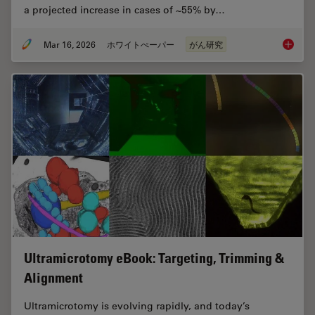
a projected increase in cases of ~55% by…
Mar 16, 2026
ホワイトぺーパー
がん研究
History
Ultramicrotomy eBook: Targeting, Trimming &
Alignment
Ultramicrotomy is evolving rapidly, and today’s