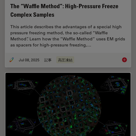
The “Waffle Method”: High-Pressure Freeze
Complex Samples
This article describes the advantages of a special high
pressure freezing method, the so-called “Waffle
Method”. Learn how the “Waffle Method” uses EM grids
as spacers for high-pressure freezing,…
Jul 08, 2025
記事
高圧凍結
The “Wa