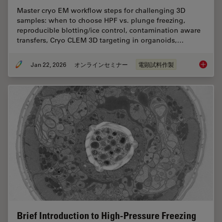
Master cryo EM workflow steps for challenging 3D
samples: when to choose HPF vs. plunge freezing,
reproducible blotting/ice control, contamination aware
transfers, Cryo CLEM 3D targeting in organoids,…
Jan 22, 2026
オンラインセミナー
電顕試料作製
High-Pr
Brief Introduction to High-Pressure Freezing