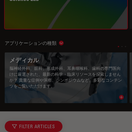
アプリケーションの種類
Show subnavigation
メディカル
脳神経外科、眼科、形成外科、耳鼻咽喉科、歯科の専門医向
けに厳選された、最新の科学・臨床リソースを探索しません
か？ 貴重な症例や洞察、シンポジウムなど、多彩なコンテン
ツをご覧いただけます。
Read 
FILTER ARTICLES