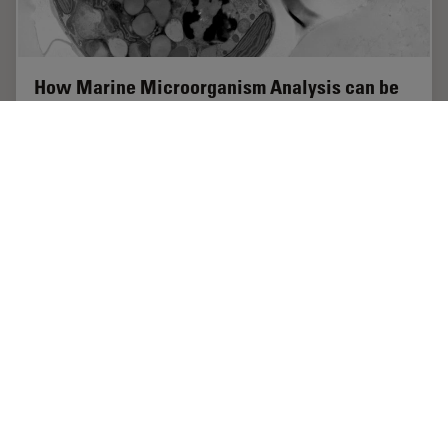
How Marine Microorganism Analysis can be
Improved with High-pressure Freezing
In this application example we showcase the use of
EM-Sample preparation with high pressure freezing,
freeze substiturion and ultramicrotomy for marine
biology focusing on ultrastructural analysis of…
Aug 07, 2023
チュートリアル
CLEM
How Mar