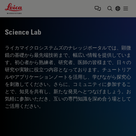
Leica Microsystems Logo
Togg
検索用語を
Science Lab
ライカマイクロシステムズのナレッジポータルでは、顕微
鏡の基礎から最先端技術まで、幅広い情報を提供していま
す。初心者から熟練者、研究者、医師の皆様まで、日々の
研究や実験に役立つ内容となっております。チュートリア
ルやアプリケーションノートを活用し、学びながら探究心
を刺激してください。さらに、コミュニティに参加するこ
とで、知見を共有し、新たな発見へとつなげましょう。お
気軽に参加いただき、互いの専門知識を深め合う場として
ご活用ください。