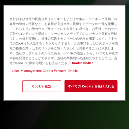
当社および当社の提携企業はクッキーおよびその他のトラッキング技術、お
客様の連絡先情報など、お客様が直接当社に提供するデータの一部を使用し
てこれらやその他のウェブサイトとのやり取りに基づき、お客様に合わせた
広告やコンテンツを提供し、ソーシャルメディアでのコンテンツ共有を可能
にし、分析を実施し、当社の広告キャンペーンの効果を測定します。「すべ
てのCookieを承認する」をクリックすると、この事項およびこのデータを当
社の提携企業（以下のリンクをご覧ください）と共有することに同意しま
す。当社ウェブサイトの下部にある「Cookieの設定」から、いつでも同意の
内容を変更することができます。当社の業務慣行の詳細につきましては、当
社のCookieに関する通知をお読みください
Cookie Notice
Leica Microsystems Cookie Partners Details
Cookie 設定
すべての Cookie を受け入れる