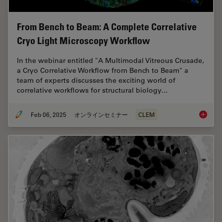
From Bench to Beam: A Complete Correlative
Cryo Light Microscopy Workflow
In the webinar entitled "A Multimodal Vitreous Crusade,
a Cryo Correlative Workflow from Bench to Beam" a
team of experts discusses the exciting world of
correlative workflows for structural biology…
Feb 06, 2025
オンラインセミナー
CLEM
From Be