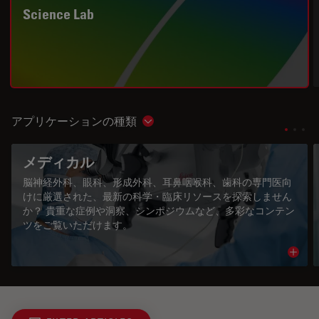
Science Lab
アプリケーションの種類
Show subnavigation
メディカル
脳神経外科、眼科、形成外科、耳鼻咽喉科、歯科の専門医向
けに厳選された、最新の科学・臨床リソースを探索しません
か？ 貴重な症例や洞察、シンポジウムなど、多彩なコンテン
ツをご覧いただけます。
Read 