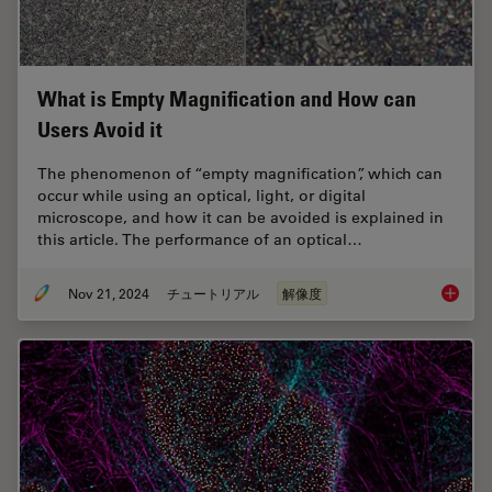
What is Empty Magnification and How can
Users Avoid it
The phenomenon of “empty magnification”, which can
occur while using an optical, light, or digital
microscope, and how it can be avoided is explained in
this article. The performance of an optical…
Nov 21, 2024
チュートリアル
解像度
What is