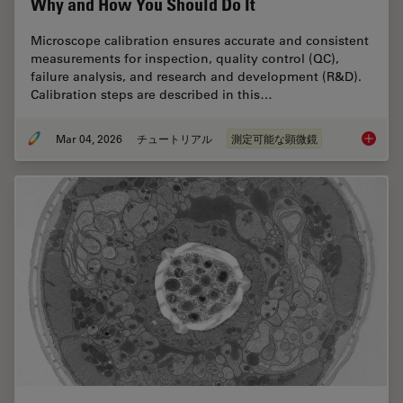
Why and How You Should Do It
Microscope calibration ensures accurate and consistent
measurements for inspection, quality control (QC),
failure analysis, and research and development (R&D).
Calibration steps are described in this…
Mar 04, 2026
チュートリアル
測定可能な顕微鏡
Microsc