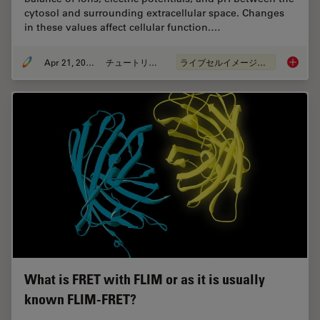
cytosol and surrounding extracellular space. Changes
in these values affect cellular function.…
Apr 21, 2026
チュートリアル
ライブセルイメージング
Ratiomet
What is FRET with FLIM or as it is usually
known FLIM-FRET?