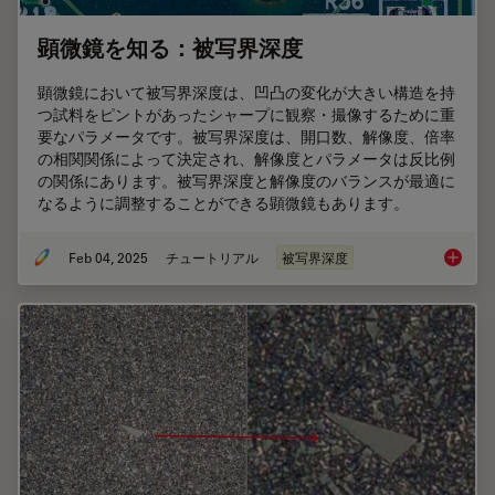
顕微鏡を知る：被写界深度
顕微鏡において被写界深度は、凹凸の変化が⼤きい構造を持
つ試料をピントがあったシャープに観察・撮像するために重
要なパラメータです。被写界深度は、開⼝数、解像度、倍率
の相関関係によって決定され、解像度とパラメータは反⽐例
の関係にあります。被写界深度と解像度のバランスが最適に
なるように調整することができる顕微鏡もあります。
Feb 04, 2025
チュートリアル
被写界深度
顕微鏡