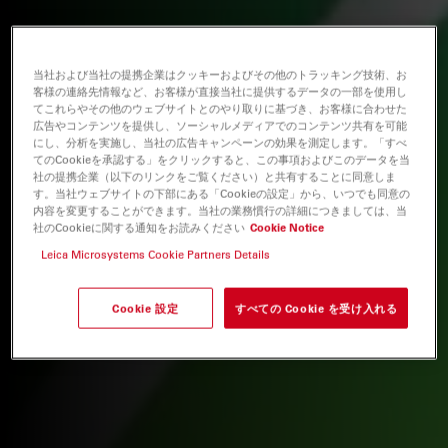
当社および当社の提携企業はクッキーおよびその他のトラッキング技術、お
客様の連絡先情報など、お客様が直接当社に提供するデータの一部を使用し
てこれらやその他のウェブサイトとのやり取りに基づき、お客様に合わせた
広告やコンテンツを提供し、ソーシャルメディアでのコンテンツ共有を可能
にし、分析を実施し、当社の広告キャンペーンの効果を測定します。「すべ
てのCookieを承認する」をクリックすると、この事項およびこのデータを当
社の提携企業（以下のリンクをご覧ください）と共有することに同意しま
す。当社ウェブサイトの下部にある「Cookieの設定」から、いつでも同意の
内容を変更することができます。当社の業務慣行の詳細につきましては、当
社のCookieに関する通知をお読みください
Cookie Notice
Leica Microsystems Cookie Partners Details
Cookie 設定
すべての Cookie を受け入れる