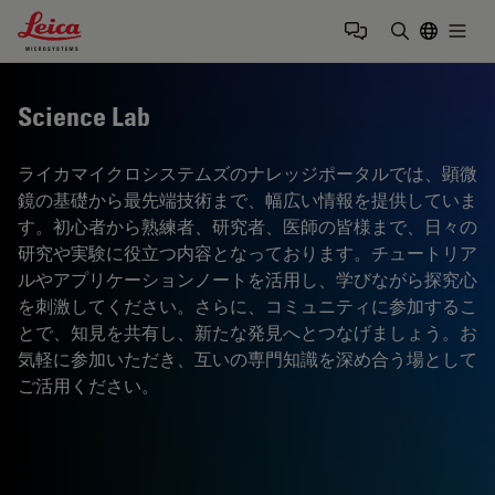
Leica Microsystems Logo
Togg
検索用語を
Science Lab
ライカマイクロシステムズのナレッジポータルでは、顕微
鏡の基礎から最先端技術まで、幅広い情報を提供していま
す。初心者から熟練者、研究者、医師の皆様まで、日々の
研究や実験に役立つ内容となっております。チュートリア
ルやアプリケーションノートを活用し、学びながら探究心
を刺激してください。さらに、コミュニティに参加するこ
とで、知見を共有し、新たな発見へとつなげましょう。お
気軽に参加いただき、互いの専門知識を深め合う場として
ご活用ください。