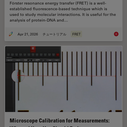
Förster resonance energy transfer (FRET) is a well-
established fluorescence-based technique which is
used to study molecular interactions. It is useful for the
analysis of protein-DNA and…
Apr 21, 2026
チュートリアル
FRET
What is
Microscope Calibration for Measurements: