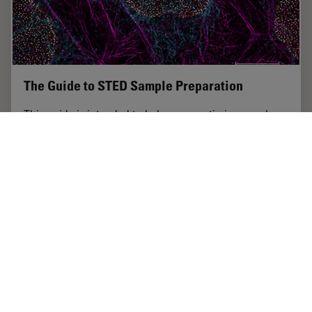
The Guide to STED Sample Preparation
This guide is intended to help users optimize sample
preparation for stimulated emission depletion (STED)
nanoscopy, specifically when using the STED
microscope from Leica Microsystems. It gives an…
Mar 05, 2024
チュートリアル
STED
The Gui