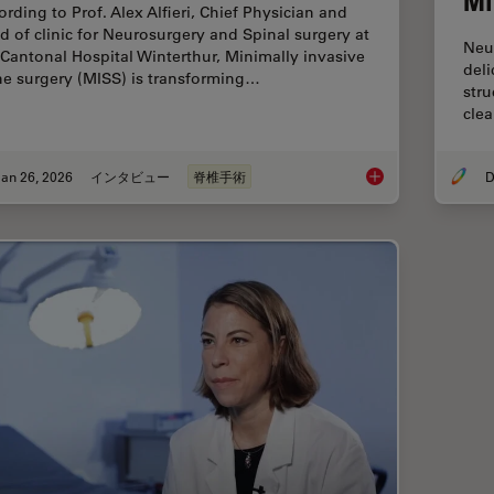
Mi
ording to Prof. Alex Alfieri, Chief Physician and
d of clinic for Neurosurgery and Spinal surgery at
Neu
 Cantonal Hospital Winterthur, Minimally invasive
deli
ne surgery (MISS) is transforming…
stru
clea
an 26, 2026
インタビュー
脊椎手術
D
Flexibility and Effi