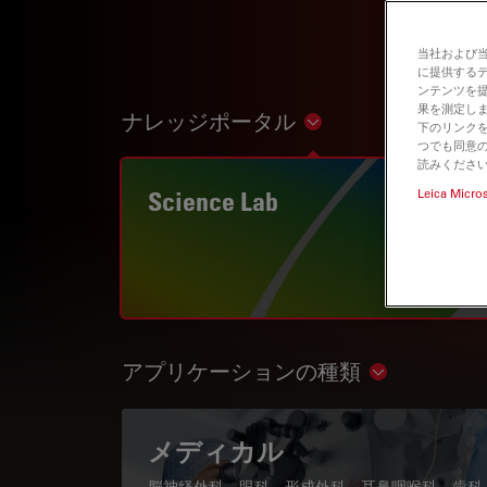
当社および
に提供する
ンテンツを
果を測定しま
ナレッジポータル
Show subnavigation
下のリンクを
つでも同意の
読みくださ
Science Lab
Leica Micro
アプリケーションの種類
Show subnav
メディカル
脳神経外科、眼科、形成外科、耳鼻咽喉科、歯科