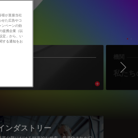
客様が直接当社
わせた広告やコ
ャンペーンの効
社の提携企業（以
の設定」から、い
に関する通知をお
作者
機関
Ne
著者紹介
私たち
cle
Read article
インダストリー
産業分野における効率的な検査、最適化されたワ