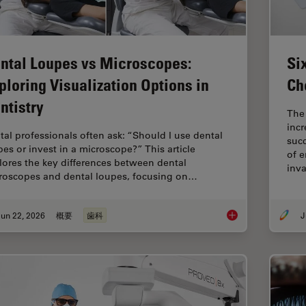
ntal Loupes vs Microscopes:
Si
ploring Visualization Options in
Ch
ntistry
The
incr
tal professionals often ask: “Should I use dental
succ
pes or invest in a microscope?” This article
of e
lores the key differences between dental
inv
roscopes and dental loupes, focusing on…
un 22, 2026
概要
歯科
J
Dental Loupes vs Mic