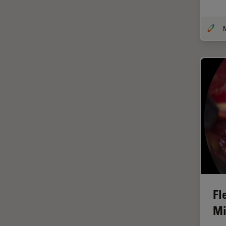
DM8000 M & DM12000 M
クライオ電子顕微鏡
DMi1
クリーニング
DMi8
コーティング
DVM6
コヒーレントラマン散乱(CRS)
EL6000
サンフランシスコ・イノベーシ
ョン・ハブ
EM AC20
サンプル調製
EM ACE200
ゼブラフィッシュの研究
EM ACE600
デジタルマイクロスコープ
EM AFS2
バイオファーマ
EM CPD300
バッテリー製造
EM CTD
Fl
プリント基板（PCB）
EM GP2
Mi
ボストン・イノベーション・ハ
EM ICE
ブ