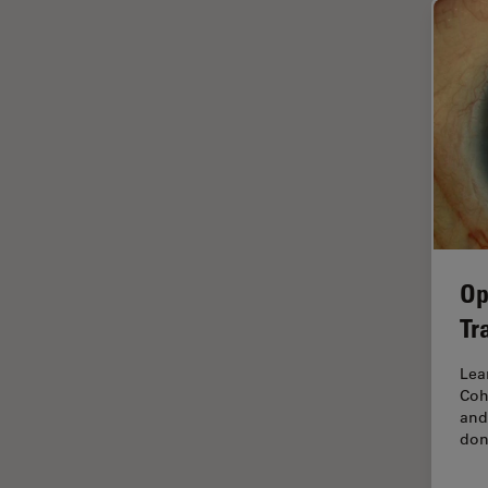
インペリアル・カレッジ・ロン
Cleanliness Analysis Systems
ドンイメージングハブ
DM IL LED
ウイルス学
DM ILM
ウルトラミクロトーム
DM1000
エルゴノミクス
DM1000 LED
エレクトロニクスおよび半導体
DM4 B & DM6 B
産業
DM4 M
エレクトロニクスのための断面
解析
Op
DM4 P, DM750 P & Visoria P
オックスフォード・センター・
Tr
DM500
オブ・エクセレンス
DM6 FS
Lea
オルガノイド＋3D細胞培養
Coh
DM6 M LIBS
カメラ
and
don
DM750
がん研究
DM750 M
クライオSEM