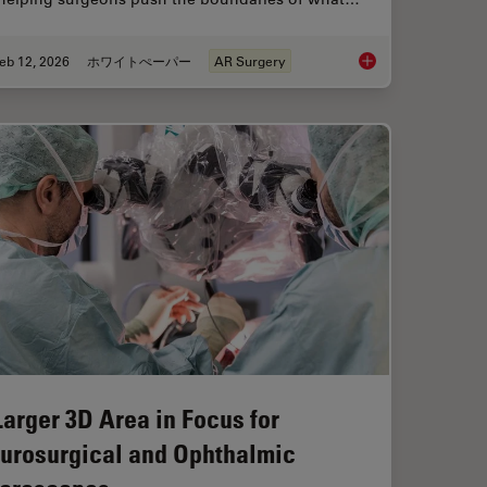
eb 12, 2026
ホワイトぺーパー
AR Surgery
Study: Corneal Transplantation
Advances in Oncolog
Larger 3D Area in Focus for
urosurgical and Ophthalmic