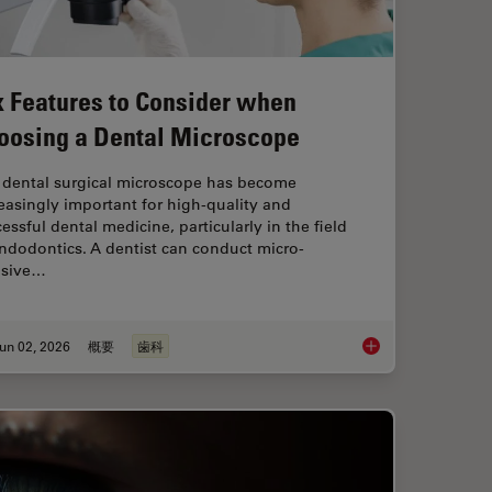
x Features to Consider when
oosing a Dental Microscope
 dental surgical microscope has become
easingly important for high-quality and
essful dental medicine, particularly in the field
ndodontics. A dentist can conduct micro-
asive…
un 02, 2026
概要
歯科
roscopes: Exploring Visualization Options in Dentistry
Six Features to Con