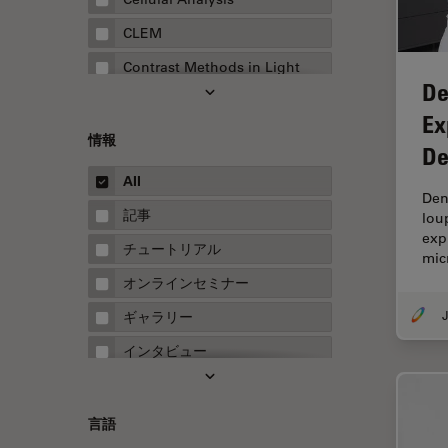
CLEM
Contrast Methods in Light
De
Microscopy
Ex
Drosophila Research
情報
De
EMBLイメージングセンター
All
FLIM（蛍光寿命イメージング顕
Den
微鏡法）
記事
lou
exp
FluoSync
チュートリアル
mic
FRAP
オンラインセミナー
FRET
J
ギャラリー
Fテクニック
インタビュー
HyD
ホワイトぺーパー
Inverted Microscopy
ケーススタディ
言語
Neuro-Oncology