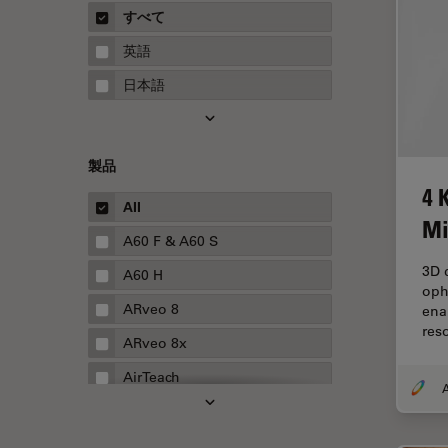
概要
すべて
Neurovascular Surgery
ガイド
英語
Red Reflex
日本語
SEM
Service
製品
STED
4 
STELLARISの機能
All
Mi
TEM
A60 F & A60 S
3D d
Thunderイメージング
A60 H
oph
TIRF
ARveo 8
ena
res
Upright Microscopy
ARveo 8x
アプリケーションノート
AirTeach
A
イオンビームミリング
Aivia
インダストリー
Cell DIVE