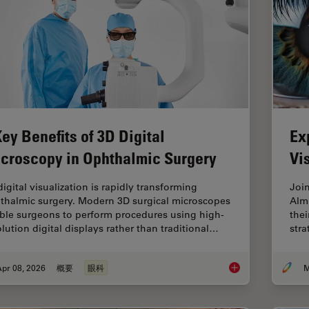
Key Benefits of 3D Digital
Ex
croscopy in Ophthalmic Surgery
Vi
igital visualization is rapidly transforming
Joi
thalmic surgery. Modern 3D surgical microscopes
Alm
ble surgeons to perform procedures using high-
thei
olution digital displays rather than traditional…
stra
pr 08, 2026
概要
眼科
M
4 Key Benefits of 3D