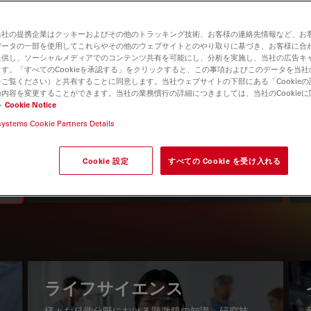
当社の提携企業はクッキーおよびその他のトラッキング技術、お客様の連絡先情報など、お
データの一部を使用してこれらやその他のウェブサイトとのやり取りに基づき、お客様に合
提供し、ソーシャルメディアでのコンテンツ共有を可能にし、分析を実施し、当社の広告キ
す。「すべてのCookieを承認する」をクリックすると、この事項およびこのデータを当
ご覧ください）と共有することに同意します。当社ウェブサイトの下部にある「Cookie
内容を変更することができます。当社の業務慣行の詳細につきましては、当社のCookie
い
Cookie Notice
systems Cookie Partners Details
知識ポータル
最新の記事を読む
Cookie 設定
すべての Cookie を受け入れる
Read arti
igation
ライフサイエンス
様々な科学分野における顕微鏡の知識、研究技