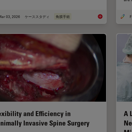
Mar 03, 2026
ケーススタディ
角膜手術
F
Ophthalmology Case 
exibility and Efficiency in
A 
nimally Invasive Spine Surgery
Ne