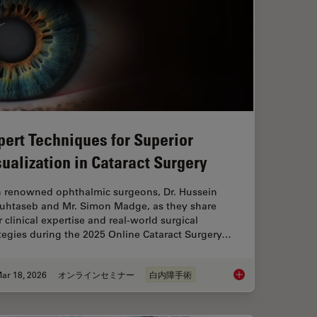
pert Techniques for Superior
sualization in Cataract Surgery
n renowned ophthalmic surgeons, Dr. Hussein
uhtaseb and Mr. Simon Madge, as they share
r clinical expertise and real-world surgical
tegies during the 2025 Online Cataract Surgery…
ar 18, 2026
オンラインセミナー
白内障手術
 Digital Microscopy in Ophthalmic Surgery
Expert Techniques fo