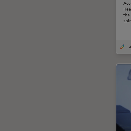
Acc
EM KMR3
Hea
マイクロエレクトロニクス
the
EM RAPID
マイクロサージェリー
spi
EM TIC 3X
マイクロハブ・イメージング
EM TP
メディカル
EM TXP
J
モデル生物
EM VCT500
ライトシート顕微鏡
EZ4
ライフサイエンス
Emspira 3
ライブセルイメージング
EnFocus
ラベルフリー
Enersight
レーザーマイクロダイセクショ
ン（LMD）
FL400
レーザー誘起ブレークダウン分
FL560
光法(LIBS)
FL800
ワイドフィールド顕微鏡