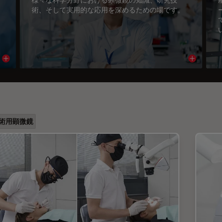
術、そして実用的な応用を深めるための場です。
Read article
Read arti
術用顕微鏡