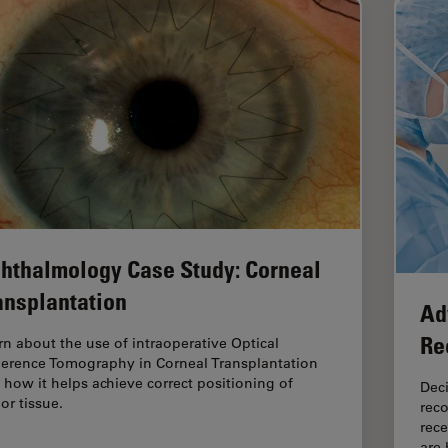
hthalmology Case Study: Corneal
ansplantation
Ad
Re
rn about the use of intraoperative Optical
erence Tomography in Corneal Transplantation
 how it helps achieve correct positioning of
Deci
or tissue.
reco
rece
are