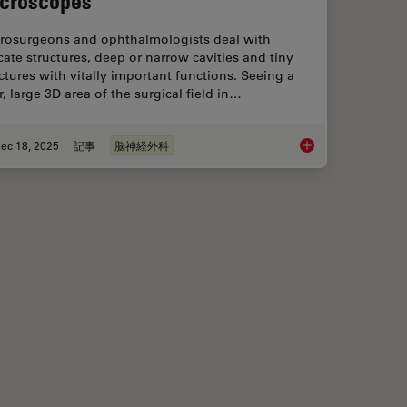
croscopes
rosurgeons and ophthalmologists deal with
cate structures, deep or narrow cavities and tiny
ctures with vitally important functions. Seeing a
r, large 3D area of the surgical field in…
ec 18, 2025
記事
脳神経外科
ciency in Minimally Invasive Spine Surgery
A Larger 3D Area in