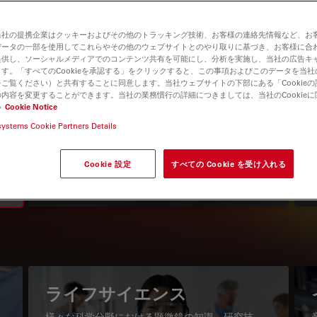
当社の提携企業はクッキーおよびその他のトラッキング技術、お客様の連絡先情報など、お
データの一部を使用してこれらやその他のウェブサイトとのやり取りに基づき、お客様に合
提供し、ソーシャルメディアでのコンテンツ共有を可能にし、分析を実施し、当社の広告キ
す。「すべてのCookieを承認する」をクリックすると、この事項およびこのデータを当
ご覧ください）と共有することに同意します。当社ウェブサイトの下部にある「Cookie
内容を変更することができます。当社の業務慣行の詳細につきましては、当社のCookie
い
Cookie Notice
systems Cookie Partners Details
知識ポータル
最新の記事を読む
Cookie 設定
すべての Cookie を受け入れる
Read arti
igation
ライフサイエンス
様々な科学分野における顕微鏡の知識、研究技