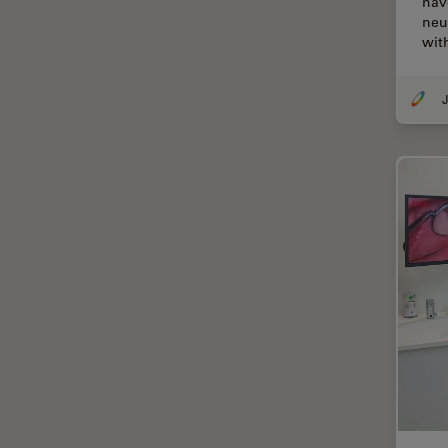
hav
neu
DM8000 M & DM12000 M
クライオ電子顕微鏡
wit
DMi1
クリーニング
DMi8
J
コーティング
DVM6
コヒーレントラマン散乱(CRS)
EL6000
サンフランシスコ・イノベーシ
ョン・ハブ
EM AC20
サンプル調製
EM ACE200
ゼブラフィッシュの研究
EM ACE600
デジタルマイクロスコープ
EM AFS2
バイオファーマ
EM CPD300
バッテリー製造
EM CTD
プリント基板（PCB）
EM GP2
ボストン・イノベーション・ハ
EM ICE
ブ