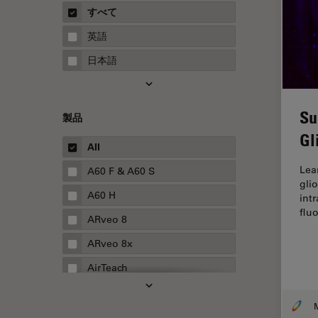
概要
すべて
Neurovascular Surgery
ガイド
英語
Red Reflex
日本語
SEM
Service
Su
製品
STED
Gl
STELLARISの機能
All
TEM
Lea
A60 F & A60 S
gli
Thunderイメージング
A60 H
int
flu
TIRF
ARveo 8
Upright Microscopy
ARveo 8x
アプリケーションノート
AirTeach
イオンビームミリング
Aivia
インダストリー
Cell DIVE