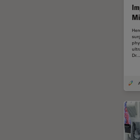
Im
EM KMR3
マイクロエレクトロニクス
Mi
EM RAPID
マイクロサージェリー
EM TIC 3X
Her
マイクロハブ・イメージング
sur
EM TP
メディカル
phy
EM TXP
ult
モデル生物
Dr.
EM VCT500
ライトシート顕微鏡
EZ4
ライフサイエンス
Emspira 3
A
ライブセルイメージング
EnFocus
ラベルフリー
Enersight
レーザーマイクロダイセクショ
ン（LMD）
FL400
レーザー誘起ブレークダウン分
FL560
光法(LIBS)
FL800
ワイドフィールド顕微鏡