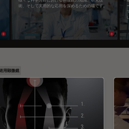
術、そして実用的な応用を深めるための場です。
Read article
Read arti
術用顕微鏡