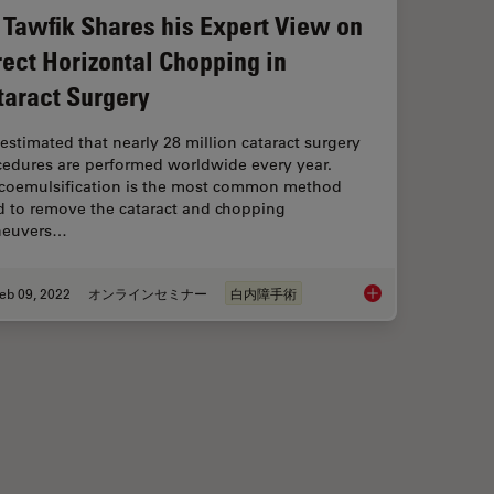
. Tawfik Shares his Expert View on
rect Horizontal Chopping in
taract Surgery
s estimated that nearly 28 million cataract surgery
cedures are performed worldwide every year.
coemulsification is the most common method
d to remove the cataract and chopping
euvers…
eb 09, 2022
オンラインセミナー
白内障手術
s With a Dental Microscope
Dr. Tawfik Shares hi