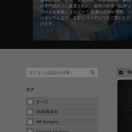
の専門医向けに厳選された、最新の科学・臨床リ
ソースを探索しませんか？ 貴重な症例や洞察、シ
ンポジウムなど、多彩なコンテンツをご覧いただ
けます。
手
タグ
すべて
3D画像表示
AR Surgery
Cellular Analysis