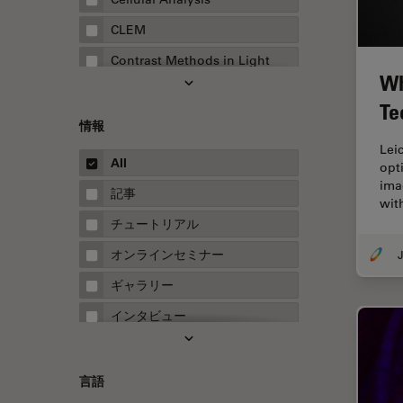
CLEM
Contrast Methods in Light
Wh
Microscopy
Te
Drosophila Research
情報
EMBLイメージングセンター
Lei
All
opt
FLIM（蛍光寿命イメージング顕
ima
微鏡法）
記事
wit
FluoSync
チュートリアル
FRAP
オンラインセミナー
J
FRET
ギャラリー
Fテクニック
インタビュー
HyD
ホワイトぺーパー
Inverted Microscopy
ケーススタディ
言語
Neuro-Oncology