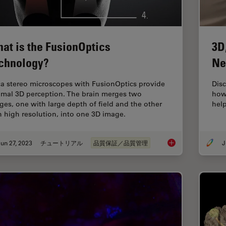
at is the FusionOptics
3D
chnology?
Ne
ca stereo microscopes with FusionOptics provide
Disc
imal 3D perception. The brain merges two
how
ges, one with large depth of field and the other
help
h high resolution, into one 3D image.
un 27, 2023
チュートリアル
品質保証／品質管理
J
What is the FusionO