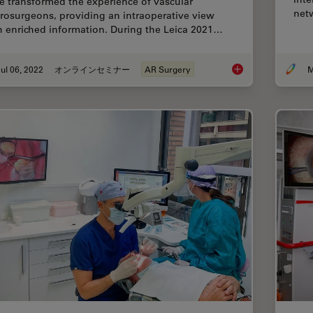
e transformed the experience of vascular
net
rosurgeons, providing an intraoperative view
h enriched information. During the Leica 2021…
ul 06, 2022
オンラインセミナー
AR Surgery
M
Benefits of Fluores