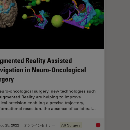
gmented Reality Assisted
vigation in Neuro-Oncological
rgery
neuro-oncological surgery, new technologies such
Augmented Reality are helping to improve
ical precision enabling a precise trajectory,
ormational resection, the absence of collateral…
ug 25, 2022
オンラインセミナー
AR Surgery
t of High-Grade Gliomas
Augmented Reality A