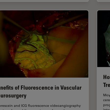
Ho
Tr
nefits of Fluorescence in Vascular
urosurgery
Moya
cere
prog
orescein and ICG fluorescence videoangiography
inte