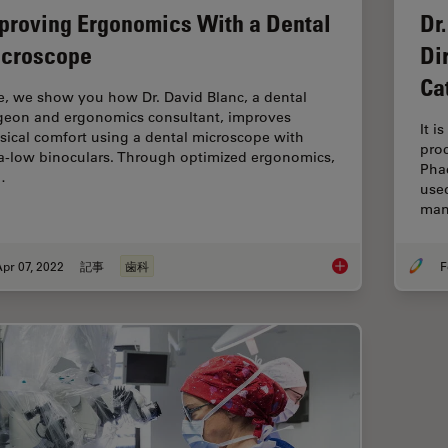
proving Ergonomics With a Dental
Dr
croscope
Di
Ca
e, we show you how Dr. David Blanc, a dental
geon and ergonomics consultant, improves
It i
sical comfort using a dental microscope with
pro
ra-low binoculars. Through optimized ergonomics,
Pha
…
use
man
pr 07, 2022
記事
歯科
F
Improving Ergonomic