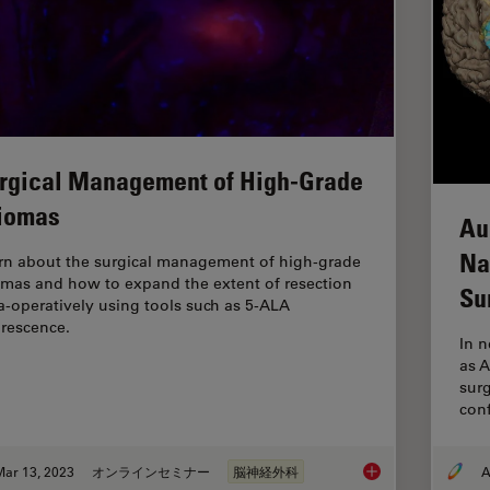
rgical Management of High-Grade
iomas
Au
Na
rn about the surgical management of high-grade
omas and how to expand the extent of resection
Su
ra-operatively using tools such as 5-ALA
orescence.
In 
as 
surg
conf
Mar 13, 2023
オンラインセミナー
脳神経外科
A
Surgical Managemen