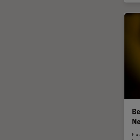
インペリアル・カレッジ・ロン
Cleanliness Analysis Systems
ドンイメージングハブ
DM IL LED
ウイルス学
DM ILM
ウルトラミクロトーム
DM1000
エルゴノミクス
DM1000 LED
エレクトロニクスおよび半導体
DM4 B & DM6 B
産業
DM4 M
エレクトロニクスのための断面
解析
DM4 P, DM750 P & Visoria P
オックスフォード・センター・
DM500
オブ・エクセレンス
DM6 FS
オルガノイド＋3D細胞培養
Be
DM6 M LIBS
カメラ
Ne
DM750
がん研究
Flu
DM750 M
クライオSEM