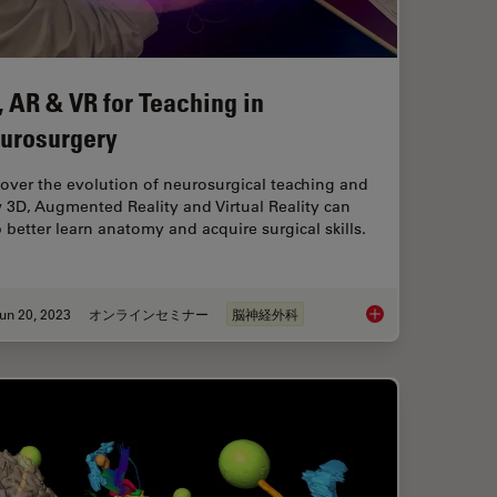
, AR & VR for Teaching in
urosurgery
over the evolution of neurosurgical teaching and
 3D, Augmented Reality and Virtual Reality can
 better learn anatomy and acquire surgical skills.
un 20, 2023
オンラインセミナー
脳神経外科
ptics Technology?
3D, AR & VR for Teac