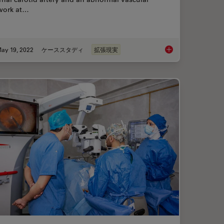
work at…
ay 19, 2022
ケーススタディ
拡張現実
cence in Vascular Neurosurgery
How AR Helps in the