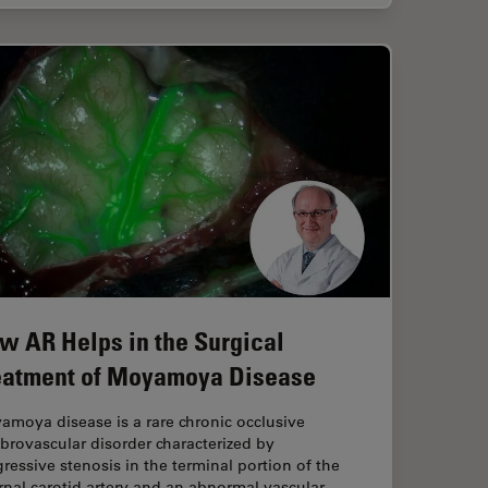
w AR Helps in the Surgical
eatment of Moyamoya Disease
moya disease is a rare chronic occlusive
brovascular disorder characterized by
ressive stenosis in the terminal portion of the
rnal carotid artery and an abnormal vascular