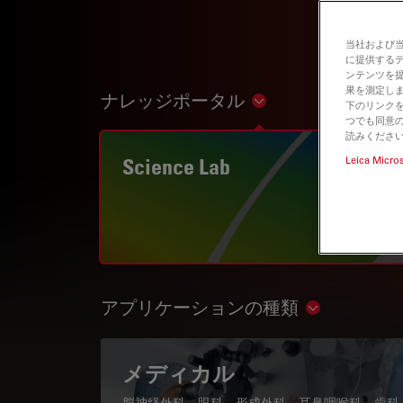
当社および
に提供する
ンテンツを
果を測定しま
ナレッジポータル
Show subnavigation
下のリンクを
つでも同意の
読みくださ
Science Lab
Leica Micro
アプリケーションの種類
Show subnav
メディカル
脳神経外科、眼科、形成外科、耳鼻咽喉科、歯科