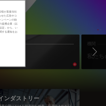
客様が直接当社
わせた広告やコ
ャンペーンの効
社の提携企業（以
の設定」から、い
に関する通知をお
作者
機関
Ne
著者紹介
私たち
cle
Read article
インダストリー
産業分野における効率的な検査、最適化されたワ