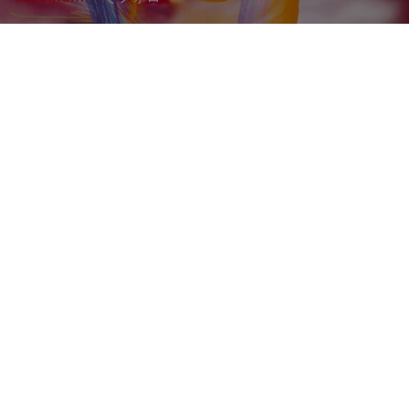
手術用顕微鏡について
術者は 手術用顕微鏡にどんなことを期待していますか？
鮮明で明確な画像、柔軟性と使いやすさ、それに高品質の
ビデオおよび録画システムです。神経学、眼科、耳鼻咽喉
科（ENT）、形成外科の術者は、手術用顕微鏡を使用する
ことで手術部位を拡大し、裸眼では見えない情報を得るこ
とができます。
近年、数多くの技術革新によって、顕微鏡の性能が向上
し、利用可能な診断および手術ツールの幅が拡がり、手術
結果と患者様の健康に寄与しています。最近の手術用顕微
鏡の進化の一例として、 コンパクトなホリゾンタルオプ
ティクス、リーチと頭上クリアランスの拡大による優れた
操作性、人間工学設計の顕微鏡とアクセサリーによる術者