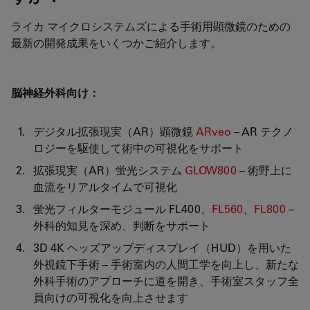
ライカ マイクロシステムズによる手術用顕微鏡のための
最新の開発成果をいくつかご紹介します。
脳神経外科向け：
デジタル拡張現実（AR）顕微鏡
ARveo
– AR テクノ
ロジーを駆使して術中の可視化をサポート
拡張現実（AR）蛍光システム
GLOW800
– 術野上に
血流をリアルタイムで可視化
蛍光フィルターモジュール FL400、
FL560
、
FL800
–
外科的知見を深め、判断をサポート
3D 4K ヘッズアップディスプレイ（HUD）を用いた
外視鏡下手術 – 手術室内の人間工学を向上し、新たな
外科手術のアプローチに道を開き、手術室スタッフ全
員向けの可視化を向上させます