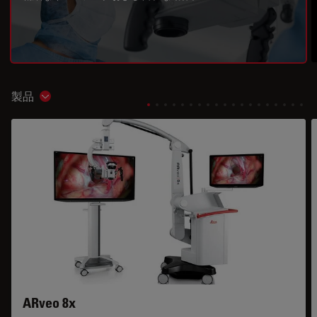
製品
Show subnavigation
ARveo 8x