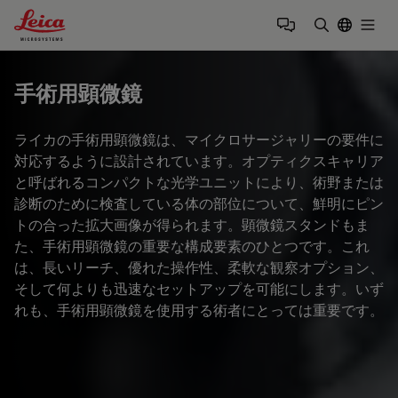
Leica Microsystems Logo
Togg
検索用語を
手術用顕微鏡
ライカの手術用顕微鏡は、マイクロサージャリーの要件に
対応するように設計されています。オプティクスキャリア
と呼ばれるコンパクトな光学ユニットにより、術野または
診断のために検査している体の部位について、鮮明にピン
トの合った拡大画像が得られます。顕微鏡スタンドもま
た、手術用顕微鏡の重要な構成要素のひとつです。これ
は、長いリーチ、優れた操作性、柔軟な観察オプション、
そして何よりも迅速なセットアップを可能にします。いず
れも、手術用顕微鏡を使用する術者にとっては重要です。