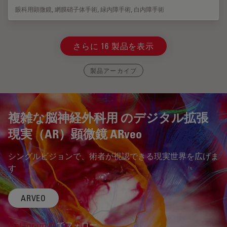
眼科用顕微鏡
,
網膜硝子体手術
,
緑内障手術
,
白内障手術
さらに 16 製品を表示
製品アーカイブ
複雑な脳神経外科用 のデジタル拡張
現実（AR）顕微鏡 ARveo
シングルビジョンで、術者が視認できる現実世界を広げま
す
ARVEO
Instagram
でフォロー