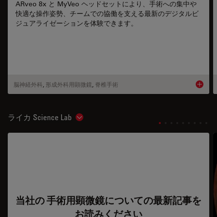
ARveo 8x と MyVeo ヘッドセットにより、手術への集中や
快適な操作姿勢、チームでの協働を支える最新のデジタルビ
ジュアライゼーションを体験できます。
脳神経外科
,
形成外科用顕微鏡
,
脊椎手術
Product
ライカ Science Lab
Show subnavigation
当社の 手術用顕微鏡についての最新記事を
お読みください