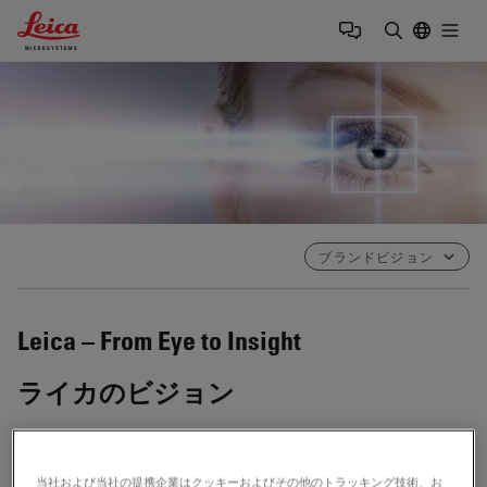
Leica Microsystems Logo
Togg
検索用語を
ブランドビジョン
Leica – From Eye to Insight
ライカのビジョン
見えないものを明らかにし、お客様に力強く、より良い、
より健康的な世界を創造していただくこと。
当社および当社の提携企業はクッキーおよびその他のトラッキング技術、お