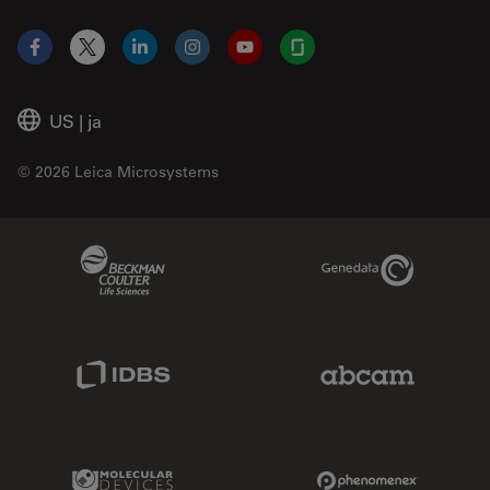
Facebook
X
LinkedIn
Instagram
YouTube
Glassdoor
US
|
ja
© 2026 Leica Microsystems
Beckman Coulter Link
Genedata Link
IDBS Link
Abcam Limited
Molecular Devices Link
Phenomenex L