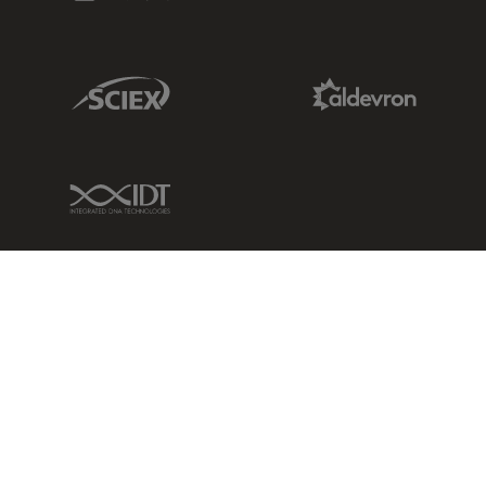
Sciex Link
Aldevron Link
IDT Link