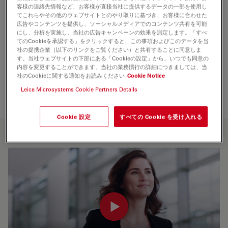
客様の連絡先情報など、お客様が直接当社に提供するデータの一部を使用し
てこれらやその他のウェブサイトとのやり取りに基づき、お客様に合わせた
ライカのミッション
広告やコンテンツを提供し、ソーシャルメディアでのコンテンツ共有を可能
にし、分析を実施し、当社の広告キャンペーンの効果を測定します。「すべ
てのCookieを承認する」をクリックすると、この事項およびこのデータを当
当社は、ビジュアライゼーションと分析におけるイノベー
社の提携企業（以下のリンクをご覧ください）と共有することに同意しま
ションを推進することに情熱を注いでいます。お客様と協
す。当社ウェブサイトの下部にある「Cookieの設定」から、いつでも同意の
力して、十分な情報に基づいた意思決定とワークフローの
内容を変更することができます。当社の業務慣行の詳細につきましては、当
社のCookieに関する通知をお読みください
Cookie Notice
最適化を可能にします。
Leica Microsystems Cookie Partners Details
Cookie 設定
すべての Cookie を受け入れる
VISION & MISSION