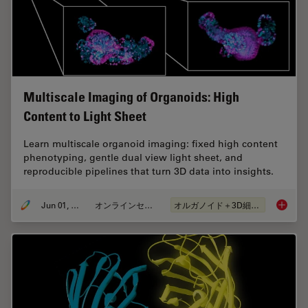
Multiscale Imaging of Organoids: High
Content to Light Sheet
Learn multiscale organoid imaging: fixed high content
phenotyping, gentle dual view light sheet, and
reproducible pipelines that turn 3D data into insights.
Jun 01, 2026
オンラインセミナー
オルガノイド＋3D細胞培養
Multisc