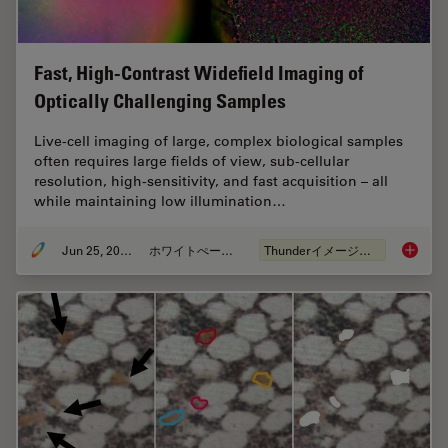
Fast, High-Contrast Widefield Imaging of
Optically Challenging Samples
Live‑cell imaging of large, complex biological samples
often requires large fields of view, sub-cellular
resolution, high-sensitivity, and fast acquisition – all
while maintaining low illumination…
Jun 25, 2026
ホワイトぺーパー
Thunderイメージング
Fast, H