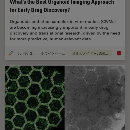
What’s the Best Organoid Imaging Approach
for Early Drug Discovery?
Organoids and other complex in vitro models (CIVMs)
are becoming increasingly important in early drug
discovery and translational research, driven by the need
for more predictive, human-relevant data…
Jun 30, 2026
ホワイトぺーパー
オルガノイド＋3D細胞培養
What’s 