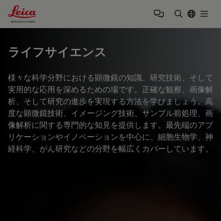
Leica Microsystems Logo
Togg
検索用語を
ライフサイエンス
様々な科学分野における顕微鏡の知識、研究技術、そして
実用的な応用を深めるための場です。正確な観察、画像解
析、そして研究の進歩を実現する方法を学びましょう。高
度な顕微鏡技術、イメージング技術、サンプル前処理、画
像解析に関する専門的な知見を提供します。最先端のアプ
リケーションやイノベーションを中心に、細胞生物学、神
経科学、がん研究などの分野を幅広くカバーしています。