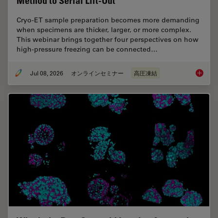
Method to Serial Lift-Out
Cryo-ET sample preparation becomes more demanding
when specimens are thicker, larger, or more complex.
This webinar brings together four perspectives on how
high-pressure freezing can be connected…
Jul 08, 2026
オンラインセミナー
高圧凍結
Cryo-ET