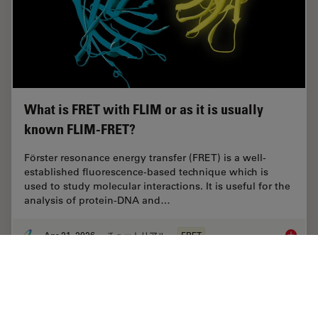
What is FRET with FLIM or as it is usually
known FLIM-FRET?
Förster resonance energy transfer (FRET) is a well-
established fluorescence-based technique which is
used to study molecular interactions. It is useful for the
analysis of protein-DNA and…
Apr 21, 2026
チュートリアル
FRET
What is