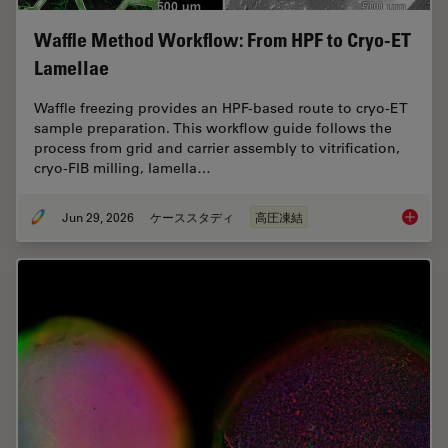
Waffle Method Workflow: From HPF to Cryo-ET
Lamellae
Waffle freezing provides an HPF-based route to cryo-ET
sample preparation. This workflow guide follows the
process from grid and carrier assembly to vitrification,
cryo-FIB milling, lamella…
Jun 29, 2026
ケーススタディ
高圧凍結
Waffle 