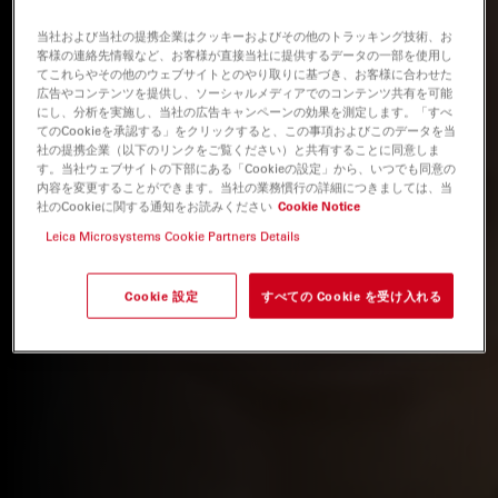
当社および当社の提携企業はクッキーおよびその他のトラッキング技術、お
客様の連絡先情報など、お客様が直接当社に提供するデータの一部を使用し
てこれらやその他のウェブサイトとのやり取りに基づき、お客様に合わせた
広告やコンテンツを提供し、ソーシャルメディアでのコンテンツ共有を可能
にし、分析を実施し、当社の広告キャンペーンの効果を測定します。「すべ
てのCookieを承認する」をクリックすると、この事項およびこのデータを当
社の提携企業（以下のリンクをご覧ください）と共有することに同意しま
す。当社ウェブサイトの下部にある「Cookieの設定」から、いつでも同意の
内容を変更することができます。当社の業務慣行の詳細につきましては、当
社のCookieに関する通知をお読みください
Cookie Notice
Leica Microsystems Cookie Partners Details
Cookie 設定
すべての Cookie を受け入れる