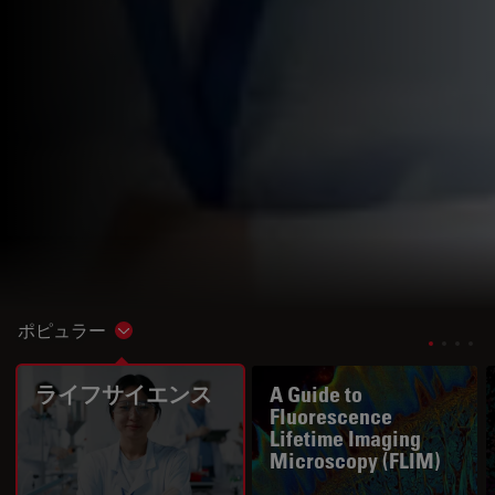
ポピュラー
Show subnavigation
ライフサイエンス
A Guide to
Fluorescence
Lifetime Imaging
Microscopy (FLIM)