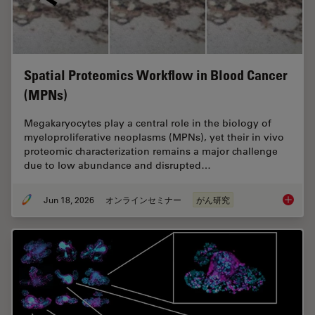
Spatial Proteomics Workflow in Blood Cancer
(MPNs)
Megakaryocytes play a central role in the biology of
myeloproliferative neoplasms (MPNs), yet their in vivo
proteomic characterization remains a major challenge
due to low abundance and disrupted…
Jun 18, 2026
オンラインセミナー
がん研究
Spatial