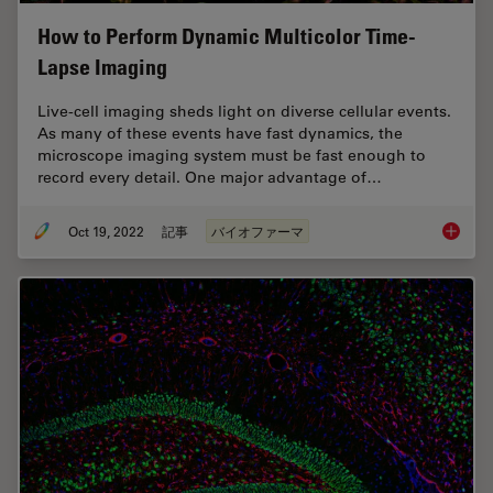
How to Perform Dynamic Multicolor Time-
Lapse Imaging
Live-cell imaging sheds light on diverse cellular events.
As many of these events have fast dynamics, the
microscope imaging system must be fast enough to
record every detail. One major advantage of…
Oct 19, 2022
記事
バイオファーマ
How to 