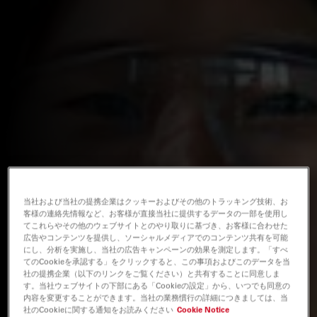
当社および当社の提携企業はクッキーおよびその他のトラッキング技術、お
客様の連絡先情報など、お客様が直接当社に提供するデータの一部を使用し
てこれらやその他のウェブサイトとのやり取りに基づき、お客様に合わせた
広告やコンテンツを提供し、ソーシャルメディアでのコンテンツ共有を可能
にし、分析を実施し、当社の広告キャンペーンの効果を測定します。「すべ
てのCookieを承認する」をクリックすると、この事項およびこのデータを当
社の提携企業（以下のリンクをご覧ください）と共有することに同意しま
す。当社ウェブサイトの下部にある「Cookieの設定」から、いつでも同意の
内容を変更することができます。当社の業務慣行の詳細につきましては、当
社のCookieに関する通知をお読みください
Cookie Notice