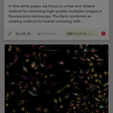
In this white paper, we focus on a fast and reliable
method for obtaining high-quality multiplex images in
fluorescence microscopy. FluoSync combines an
existing method for hybrid unmixing with…
Dec 05, 2022
ホワイトぺーパー
空間マルチプレックス
FluoSyn