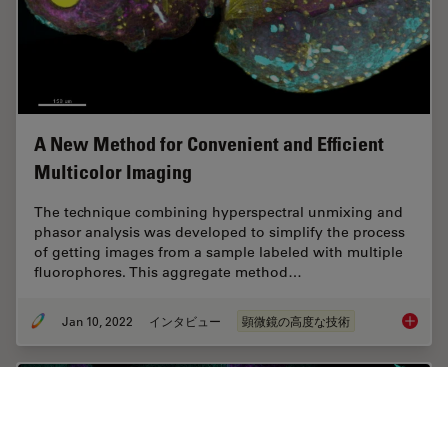
A New Method for Convenient and Efficient
Multicolor Imaging
The technique combining hyperspectral unmixing and
phasor analysis was developed to simplify the process
of getting images from a sample labeled with multiple
fluorophores. This aggregate method…
Jan 10, 2022
インタビュー
顕微鏡の高度な技術
A New M