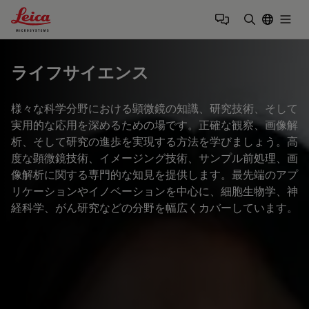
Leica Microsystems Logo
Togg
検索用語を
ライフサイエンス
様々な科学分野における顕微鏡の知識、研究技術、そして
実用的な応用を深めるための場です。正確な観察、画像解
析、そして研究の進歩を実現する方法を学びましょう。高
度な顕微鏡技術、イメージング技術、サンプル前処理、画
像解析に関する専門的な知見を提供します。最先端のアプ
リケーションやイノベーションを中心に、細胞生物学、神
経科学、がん研究などの分野を幅広くカバーしています。