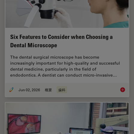
Six Features to Consider when Choosing a
Dental Microscope
The dental surgical microscope has become
increasingly important for high-quality and successful
dental medicine, particularly in the field of
endodontics. A dentist can conduct micro-invasive…
Jun 02, 2026
概要
歯科
Six Fea