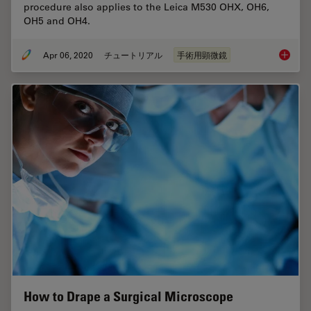
procedure also applies to the Leica M530 OHX, OH6,
OH5 and OH4.
Apr 06, 2020
チュートリアル
手術用顕微鏡
How to 
How to Drape a Surgical Microscope