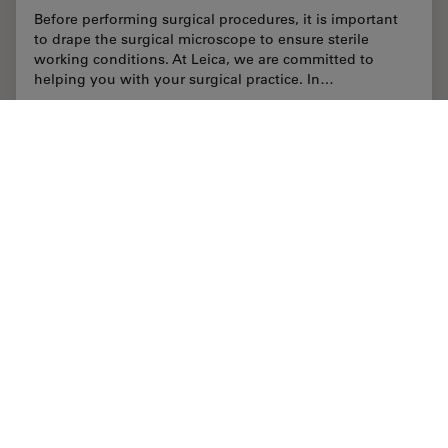
Before performing surgical procedures, it is important
to drape the surgical microscope to ensure sterile
working conditions. At Leica, we are committed to
helping you with your surgical practice. In…
Apr 06, 2020
チュートリアル
手術用顕微鏡
How to 