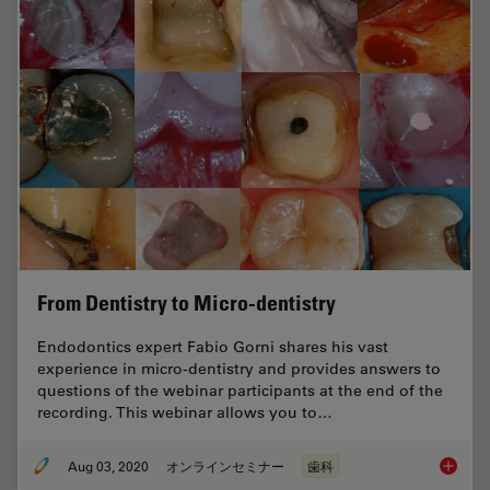
From Dentistry to Micro-dentistry
Endodontics expert Fabio Gorni shares his vast
experience in micro-dentistry and provides answers to
questions of the webinar participants at the end of the
recording. This webinar allows you to…
Aug 03, 2020
オンラインセミナー
歯科
From De