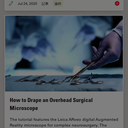
Jul 24, 2020
記事
歯科
How Den
How to Drape an Overhead Surgical
Microscope
The tutorial features the Leica ARveo digital Augmented
Reality microscope for complex neurosurgery. The