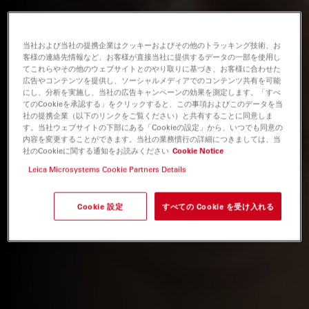
当社および当社の提携企業はクッキーおよびその他のトラッキング技術、お
客様の連絡先情報など、お客様が直接当社に提供するデータの一部を使用し
てこれらやその他のウェブサイトとのやり取りに基づき、お客様に合わせた
広告やコンテンツを提供し、ソーシャルメディアでのコンテンツ共有を可能
にし、分析を実施し、当社の広告キャンペーンの効果を測定します。「すべ
てのCookieを承認する」をクリックすると、この事項およびこのデータを当
社の提携企業（以下のリンクをご覧ください）と共有することに同意しま
す。当社ウェブサイトの下部にある「Cookieの設定」から、いつでも同意の
内容を変更することができます。当社の業務慣行の詳細につきましては、当
社のCookieに関する通知をお読みください
Cookie Notice
Leica Microsystems Cookie Partners Details
Cookie 設定
すべての Cookie を受け入れる