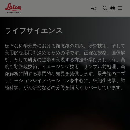
Leica Microsystems Logo
Togg
検索用語を
ライフサイエンス
様々な科学分野における顕微鏡の知識、研究技術、そして
実用的な応用を深めるための場です。正確な観察、画像解
析、そして研究の進歩を実現する方法を学びましょう。高
度な顕微鏡技術、イメージング技術、サンプル前処理、画
像解析に関する専門的な知見を提供します。最先端のアプ
リケーションやイノベーションを中心に、細胞生物学、神
経科学、がん研究などの分野を幅広くカバーしています。