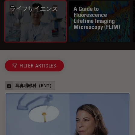
ライフサイエンス
A Guide to
Fluorescence
Lifetime Imaging
Microscopy (FLIM)
FILTER ARTICLES
耳鼻咽喉科（ENT）