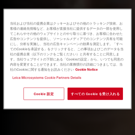
当社および当社の提携企業はクッキーおよびその他のトラッキング技術、お
客様の連絡先情報など、お客様が直接当社に提供するデータの一部を使用し
てこれらやその他のウェブサイトとのやり取りに基づき、お客様に合わせた
広告やコンテンツを提供し、ソーシャルメディアでのコンテンツ共有を可能
にし、分析を実施し、当社の広告キャンペーンの効果を測定します。「すべ
てのCookieを承認する」をクリックすると、この事項およびこのデータを当
社の提携企業（以下のリンクをご覧ください）と共有することに同意しま
す。当社ウェブサイトの下部にある「Cookieの設定」から、いつでも同意の
内容を変更することができます。当社の業務慣行の詳細につきましては、当
社のCookieに関する通知をお読みください
Cookie Notice
Leica Microsystems Cookie Partners Details
Cookie 設定
すべての Cookie を受け入れる