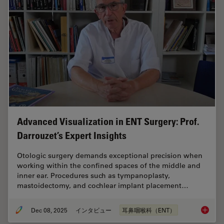
Advanced Visualization in ENT Surgery: Prof.
Darrouzet’s Expert Insights
Otologic surgery demands exceptional precision when
working within the confined spaces of the middle and
inner ear. Procedures such as tympanoplasty,
mastoidectomy, and cochlear implant placement…
Dec 08, 2025
インタビュー
耳鼻咽喉科（ENT）
Advanced