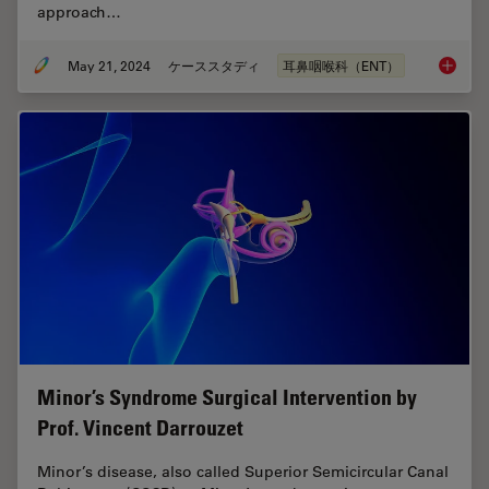
approach…
May 21, 2024
ケーススタディ
耳鼻咽喉科（ENT）
Tympano
Minor’s Syndrome Surgical Intervention by
Prof. Vincent Darrouzet
Minor’s disease, also called Superior Semicircular Canal