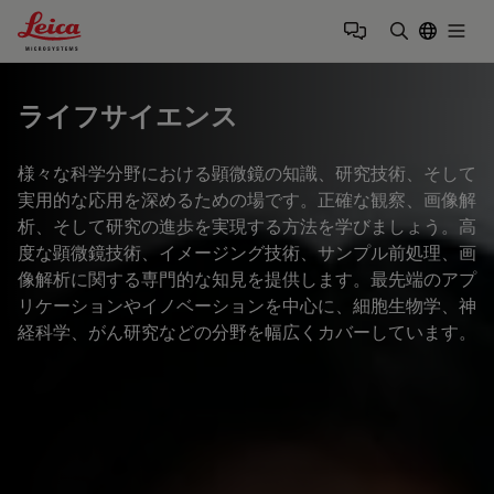
Leica Microsystems Logo
Togg
検索用語を
ライフサイエンス
様々な科学分野における顕微鏡の知識、研究技術、そして
実用的な応用を深めるための場です。正確な観察、画像解
析、そして研究の進歩を実現する方法を学びましょう。高
度な顕微鏡技術、イメージング技術、サンプル前処理、画
像解析に関する専門的な知見を提供します。最先端のアプ
リケーションやイノベーションを中心に、細胞生物学、神
経科学、がん研究などの分野を幅広くカバーしています。