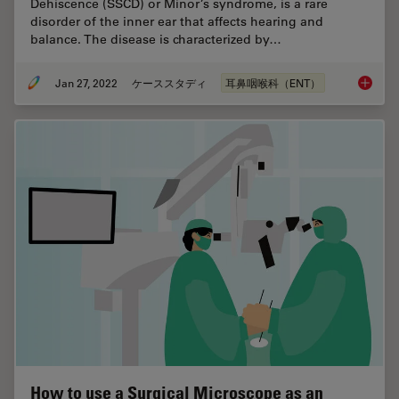
Dehiscence (SSCD) or Minor’s syndrome, is a rare
disorder of the inner ear that affects hearing and
balance. The disease is characterized by…
Jan 27, 2022
ケーススタディ
耳鼻咽喉科（ENT）
Minor’s
How to use a Surgical Microscope as an