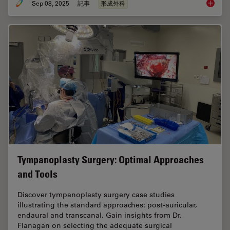
Sep 08, 2025
記事
形成外科
A Micro
Tympanoplasty Surgery: Optimal Approaches
and Tools
Discover tympanoplasty surgery case studies
illustrating the standard approaches: post-auricular,
endaural and transcanal. Gain insights from Dr.
Flanagan on selecting the adequate surgical