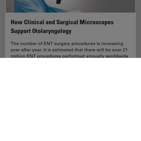
How Clinical and Surgical Microscopes
Support Otolaryngology
The number of ENT surgery procedures is increasing
year after year. It is estimated that there will be over 21
million ENT procedures performed annually worldwide
by 2022. Dr. Duane Mol is the…
Jul 07, 2021
記事
耳鼻咽喉科（ENT）
How Cli