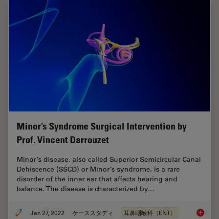
Minor’s Syndrome Surgical Intervention by
Prof. Vincent Darrouzet
Minor’s disease, also called Superior Semicircular Canal
Dehiscence (SSCD) or Minor’s syndrome, is a rare
disorder of the inner ear that affects hearing and
balance. The disease is characterized by…
Jan 27, 2022
ケーススタディ
耳鼻咽喉科（ENT）
Minor’s