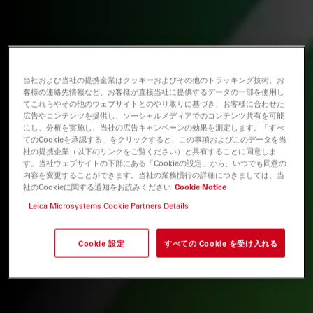
当社および当社の提携企業はクッキーおよびその他のトラッキング技術、お
客様の連絡先情報など、お客様が直接当社に提供するデータの一部を使用し
てこれらやその他のウェブサイトとのやり取りに基づき、お客様に合わせた
広告やコンテンツを提供し、ソーシャルメディアでのコンテンツ共有を可能
にし、分析を実施し、当社の広告キャンペーンの効果を測定します。「すべ
てのCookieを承認する」をクリックすると、この事項およびこのデータを当
社の提携企業（以下のリンクをご覧ください）と共有することに同意しま
す。当社ウェブサイトの下部にある「Cookieの設定」から、いつでも同意の
内容を変更することができます。当社の業務慣行の詳細につきましては、当
社のCookieに関する通知をお読みください
Cookie Notice
Leica Microsystems Cookie Partners Details
Cookie 設定
すべての Cookie を受け入れる