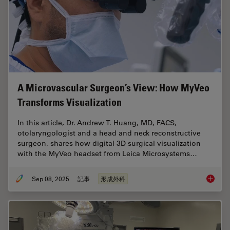
A Microvascular Surgeon’s View: How MyVeo
Transforms Visualization
In this article, Dr. Andrew T. Huang, MD, FACS,
otolaryngologist and a head and neck reconstructive
surgeon, shares how digital 3D surgical visualization
with the MyVeo headset from Leica Microsystems…
Sep 08, 2025
記事
形成外科
A Micro