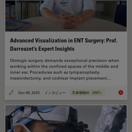
Advanced Visualization in ENT Surgery: Prof.
Darrouzet’s Expert Insights
Otologic surgery demands exceptional precision when
working within the confined spaces of the middle and
inner ear. Procedures such as tympanoplasty,
mastoidectomy, and cochlear implant placement…
Dec 08, 2025
インタビュー
耳鼻咽喉科（ENT）
Advanced