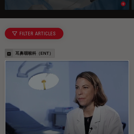
Read 
FILTER ARTICLES
耳鼻咽喉科（ENT）