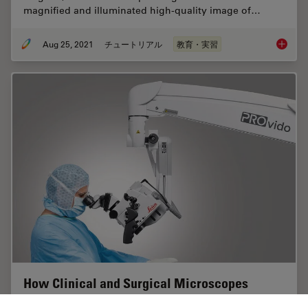
magnified and illuminated high-quality image of…
Aug 25, 2021
チュートリアル
教育・実習
How to 
How Clinical and Surgical Microscopes
Support Otolaryngology