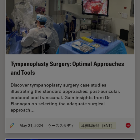
Tympanoplasty Surgery: Optimal Approaches
and Tools
Discover tympanoplasty surgery case studies
illustrating the standard approaches: post-auricular,
endaural and transcanal. Gain insights from Dr.
Flanagan on selecting the adequate surgical
approach…
May 21, 2024
ケーススタディ
耳鼻咽喉科（ENT）
Tympano