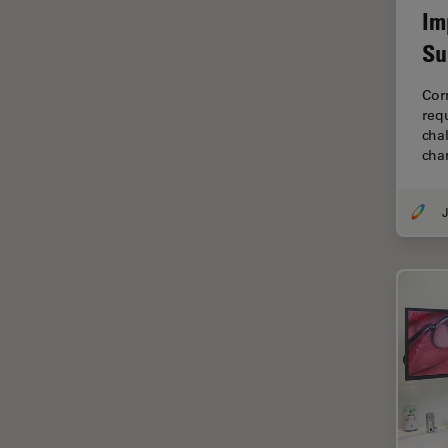
Im
EM KMR3
マイクロエレクトロニクス
Su
EM RAPID
マイクロサージェリー
EM TIC 3X
Corn
マイクロハブ・イメージング
req
EM TP
メディカル
chal
EM TXP
cha
モデル生物
EM VCT500
ライトシート顕微鏡
J
EZ4
ライフサイエンス
Emspira 3
ライブセルイメージング
EnFocus
ラベルフリー
Enersight
レーザーマイクロダイセクショ
ン（LMD）
FL400
レーザー誘起ブレークダウン分
FL560
光法(LIBS)
FL800
ワイドフィールド顕微鏡