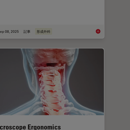
ep 08, 2025
記事
形成外科
ion: Transforming Minimally Invasive Spine Surgery
A Microvascular Sur
croscope Ergonomics