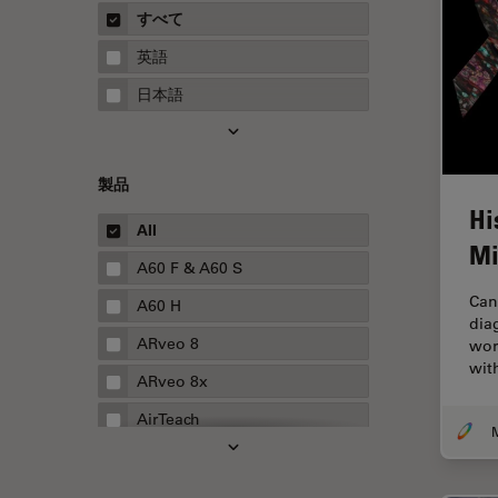
概要
すべて
Neurovascular Surgery
ガイド
英語
Red Reflex
日本語
SEM
Service
製品
STED
Hi
STELLARISの機能
All
Mi
TEM
A60 F & A60 S
Can
Thunderイメージング
A60 H
dia
TIRF
ARveo 8
wor
wit
Upright Microscopy
ARveo 8x
アプリケーションノート
AirTeach
イオンビームミリング
Aivia
インダストリー
Cell DIVE