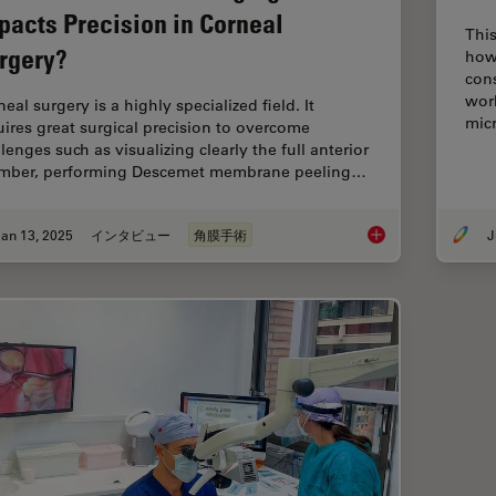
pacts Precision in Corneal
Thi
rgery?
how 
cons
wor
eal surgery is a highly specialized field. It
mic
uires great surgical precision to overcome
lenges such as visualizing clearly the full anterior
mber, performing Descemet membrane peeling…
an 13, 2025
インタビュー
角膜手術
J
How Real-Time OCT I