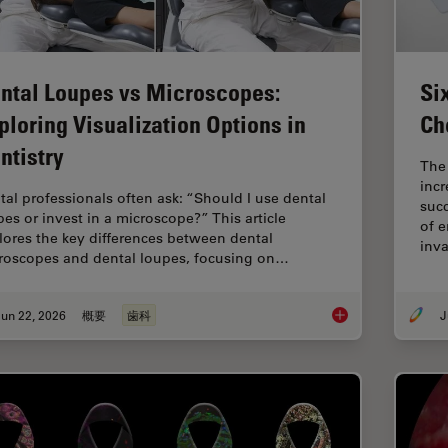
ntal Loupes vs Microscopes:
Si
ploring Visualization Options in
Ch
ntistry
The
incr
tal professionals often ask: “Should I use dental
succ
pes or invest in a microscope?” This article
of e
lores the key differences between dental
inv
roscopes and dental loupes, focusing on…
un 22, 2026
概要
歯科
J
Dental Loupes vs Mic