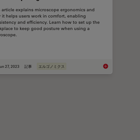
s article explains microscope ergonomics and
it helps users work in comfort, enabling
istency and efficiency. Learn how to set up the
kplace to keep good posture when using a
roscope.
un 27, 2023
記事
エルゴノミクス
maging Impacts Precision in Corneal Surgery?
Microscope Ergonom