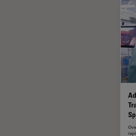
インペリアル・カレッジ・ロン
Cleanliness Analysis Systems
ドンイメージングハブ
DM IL LED
ウイルス学
DM ILM
ウルトラミクロトーム
DM1000
エルゴノミクス
DM1000 LED
エレクトロニクスおよび半導体
DM4 B & DM6 B
産業
DM4 M
エレクトロニクスのための断面
解析
DM4 P, DM750 P & Visoria P
オックスフォード・センター・
DM500
Ad
オブ・エクセレンス
DM6 FS
Tr
オルガノイド＋3D細胞培養
Sp
DM6 M LIBS
カメラ
DM750
がん研究
Ove
rap
DM750 M
クライオSEM