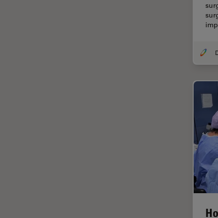
sur
DM8000 M & DM12000 M
sur
クライオ電子顕微鏡
im
DMi1
クリーニング
DMi8
コーティング
DVM6
コヒーレントラマン散乱(CRS)
EL6000
サンフランシスコ・イノベーシ
ョン・ハブ
EM AC20
サンプル調製
EM ACE200
ゼブラフィッシュの研究
EM ACE600
デジタルマイクロスコープ
EM AFS2
バイオファーマ
EM CPD300
バッテリー製造
EM CTD
プリント基板（PCB）
EM GP2
ボストン・イノベーション・ハ
Ho
EM ICE
ブ