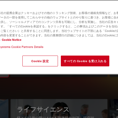
当社の提携企業はクッキーおよびその他のトラッキング技術、お客様の連絡先情報など、お
データの一部を使用してこれらやその他のウェブサイトとのやり取りに基づき、お客様に合
提供し、ソーシャルメディアでのコンテンツ共有を可能にし、分析を実施し、当社の広告キ
す。「すべてのCookieを承認する」をクリックすると、この事項およびこのデータを当
ご覧ください）と共有することに同意します。当社ウェブサイトの下部にある「Cookie
内容を変更することができます。当社の業務慣行の詳細につきましては、当社のCookie
い
Cookie Notice
systems Cookie Partners Details
知識ポータル
最新の記事を読む
Cookie 設定
すべての Cookie を受け入れる
Read arti
igation
ライフサイエンス
様々な科学分野における顕微鏡の知識、研究技