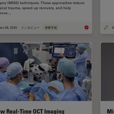
gery (MISS) techniques. These approaches reduce
gical trauma, speed up recovery, and help
prove…
Dec 09, 2025
インタビュー
脊椎手術
S
Advanced Visualizat
w Real-Time OCT Imaging
Mi