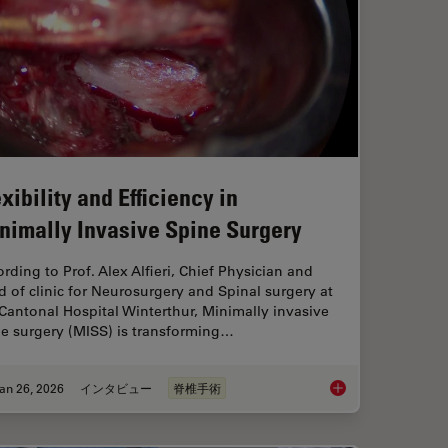
xibility and Efficiency in
nimally Invasive Spine Surgery
rding to Prof. Alex Alfieri, Chief Physician and
 of clinic for Neurosurgery and Spinal surgery at
Cantonal Hospital Winterthur, Minimally invasive
ne surgery (MISS) is transforming…
an 26, 2026
インタビュー
脊椎手術
ts and Trends of Microscopy in Cancer Research
Flexibility and Effic