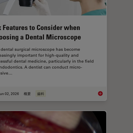
x Features to Consider when
oosing a Dental Microscope
 dental surgical microscope has become
easingly important for high-quality and
essful dental medicine, particularly in the field
ndodontics. A dentist can conduct micro-
asive…
un 02, 2026
概要
歯科
roscopes: Exploring Visualization Options in Dentistry
Six Features to Con