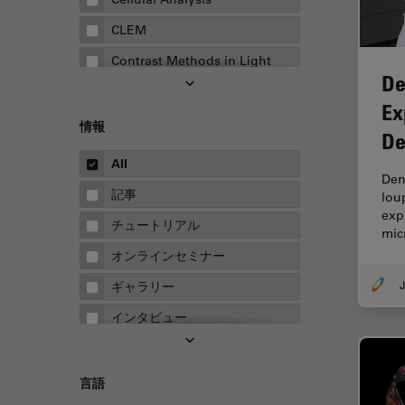
CLEM
Contrast Methods in Light
De
Microscopy
Ex
Drosophila Research
情報
De
EMBLイメージングセンター
All
FLIM（蛍光寿命イメージング顕
Den
微鏡法）
記事
lou
exp
FluoSync
チュートリアル
mic
FRAP
オンラインセミナー
FRET
J
ギャラリー
Fテクニック
インタビュー
HyD
ホワイトぺーパー
Inverted Microscopy
ケーススタディ
言語
Neuro-Oncology