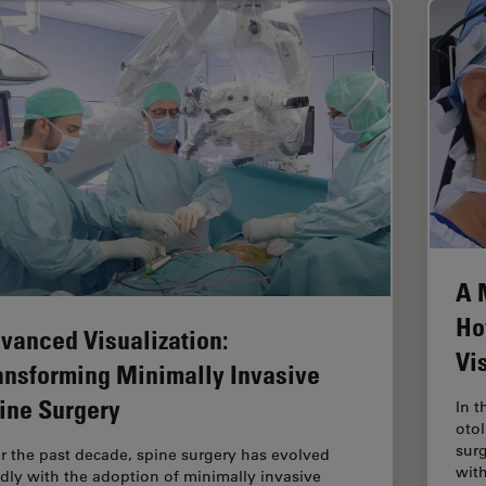
A 
Ho
vanced Visualization:
Vi
ansforming Minimally Invasive
ine Surgery
In t
otol
surg
r the past decade, spine surgery has evolved
wit
idly with the adoption of minimally invasive