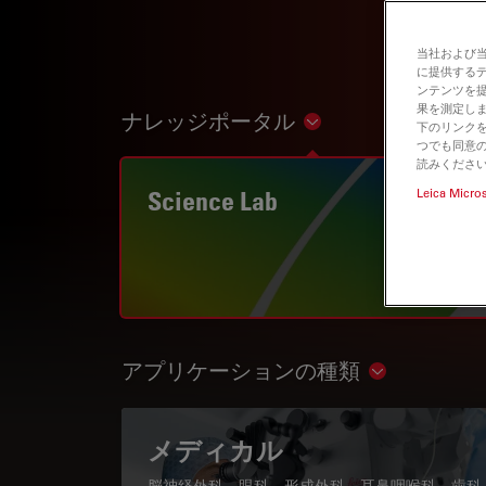
当社および
に提供する
ンテンツを
果を測定しま
ナレッジポータル
Show subnavigation
下のリンクを
つでも同意の
読みくださ
Science Lab
Leica Micro
アプリケーションの種類
Show subnav
メディカル
脳神経外科、眼科、形成外科、耳鼻咽喉科、歯科