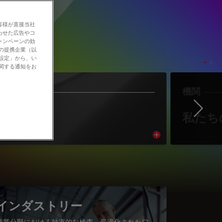
客様が直接当社
わせた広告やコ
ャンペーンの効
社の提携企業（以
の設定」から、い
に関する通知をお
作者
機関
Ne
著者紹介
私たち
cle
Read article
インダストリー
産業分野における効率的な検査、最適化されたワ