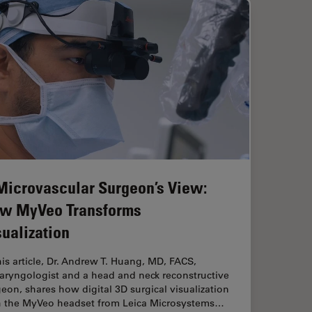
Microvascular Surgeon’s View:
w MyVeo Transforms
sualization
his article, Dr. Andrew T. Huang, MD, FACS,
aryngologist and a head and neck reconstructive
eon, shares how digital 3D surgical visualization
h the MyVeo headset from Leica Microsystems…