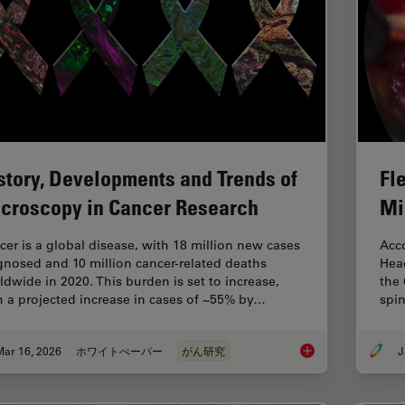
story, Developments and Trends of
Fle
croscopy in Cancer Research
Mi
cer is a global disease, with 18 million new cases
Acco
gnosed and 10 million cancer-related deaths
Head
ldwide in 2020. This burden is set to increase,
the 
h a projected increase in cases of ~55% by…
spi
Mar 16, 2026
ホワイトぺーパー
がん研究
J
History, Developmen