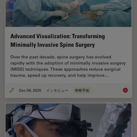
Advanced Visualization: Transforming
Minimally Invasive Spine Surgery
Over the past decade, spine surgery has evolved
rapidly with the adoption of minimally invasive surgery
(MISS) techniques. These approaches reduce surgical
trauma, speed up recovery, and help improve…
Dec 09, 2025
インタビュー
脊椎手術
Advance