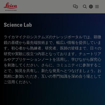
Leica Microsystems Logo
Togg
検索用語を
Science Lab
ライカマイクロシステムズのナレッジポータルでは、顕微
鏡の基礎から最先端技術まで、幅広い情報を提供していま
す。初心者から熟練者、研究者、医師の皆様まで、日々の
研究や実験に役立つ内容となっております。チュートリア
ルやアプリケーションノートを活用し、学びながら探究心
を刺激してください。さらに、コミュニティに参加するこ
とで、知見を共有し、新たな発見へとつなげましょう。お
気軽に参加いただき、互いの専門知識を深め合う場として
ご活用ください。