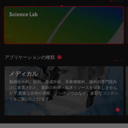
Science Lab
アプリケーションの種類
Show subnavigation
メディカル
脳神経外科、眼科、形成外科、耳鼻咽喉科、歯科の専門医向
けに厳選された、最新の科学・臨床リソースを探索しません
か？ 貴重な症例や洞察、シンポジウムなど、多彩なコンテン
ツをご覧いただけます。
Read 