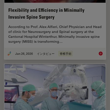
Flexibility and Efficiency in Minimally
Invasive Spine Surgery
According to Prof. Alex Alfieri, Chief Physician and Head
of clinic for Neurosurgery and Spinal surgery at the
Cantonal Hospital Winterthur, Minimally invasive spine
surgery (MISS) is transforming…
Jan 26, 2026
インタビュー
脊椎手術
Flexibil