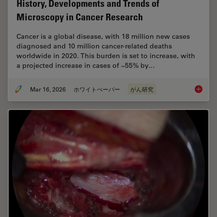
History, Developments and Trends of
Microscopy in Cancer Research
Cancer is a global disease, with 18 million new cases
diagnosed and 10 million cancer-related deaths
worldwide in 2020. This burden is set to increase, with
a projected increase in cases of ~55% by…
Mar 16, 2026
ホワイトぺーパー
がん研究
History