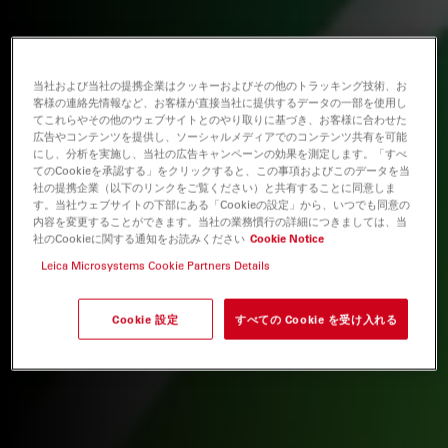
当社および当社の提携企業はクッキーおよびその他のトラッキング技術、お
客様の連絡先情報など、お客様が直接当社に提供するデータの一部を使用し
てこれらやその他のウェブサイトとのやり取りに基づき、お客様に合わせた
広告やコンテンツを提供し、ソーシャルメディアでのコンテンツ共有を可能
にし、分析を実施し、当社の広告キャンペーンの効果を測定します。「すべ
てのCookieを承認する」をクリックすると、この事項およびこのデータを当
社の提携企業（以下のリンクをご覧ください）と共有することに同意しま
す。当社ウェブサイトの下部にある「Cookieの設定」から、いつでも同意の
内容を変更することができます。当社の業務慣行の詳細につきましては、当
社のCookieに関する通知をお読みください
Cookie Notice
Leica Microsystems Cookie Partners Details
Cookie 設定
すべての Cookie を受け入れる