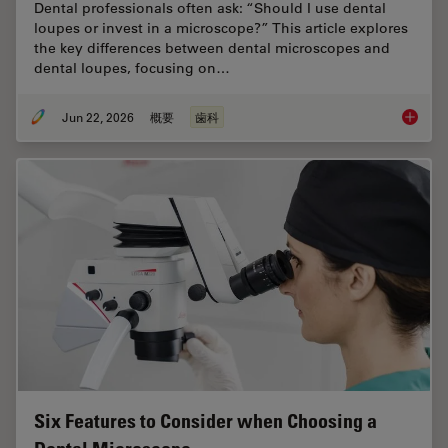
Dental professionals often ask: “Should I use dental
loupes or invest in a microscope?” This article explores
the key differences between dental microscopes and
dental loupes, focusing on…
Jun 22, 2026
概要
歯科
Dental L
Six Features to Consider when Choosing a