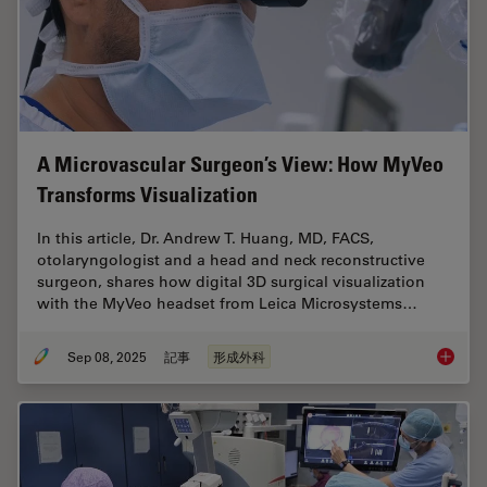
A Microvascular Surgeon’s View: How MyVeo
Transforms Visualization
In this article, Dr. Andrew T. Huang, MD, FACS,
otolaryngologist and a head and neck reconstructive
surgeon, shares how digital 3D surgical visualization
with the MyVeo headset from Leica Microsystems…
Sep 08, 2025
記事
形成外科
A Micro