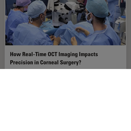
How Real-Time OCT Imaging Impacts
Precision in Corneal Surgery?
Corneal surgery is a highly specialized field. It requires
great surgical precision to overcome challenges such as
visualizing clearly the full anterior chamber, performing
Descemet membrane peeling…
Jan 13, 2025
インタビュー
角膜手術
How Rea