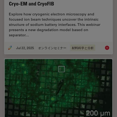
Cryo-EM and CryoFIB
Explore how cryogenic electron microscopy and
focused ion beam techniques uncover the intrinsic
structure of sodium battery interfaces. This webinar
presents a new degradation model based on
separator…
Jul 22, 2025
オンラインセミナー
材料科学と分析
Reveali