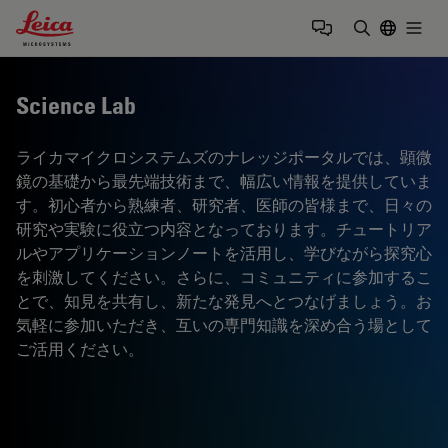
Leica Microsystems Logo
Togg
検索用語を
Science Lab
ライカマイクロシステムズのナレッジポータルでは、顕微
鏡の基礎から最先端技術まで、幅広い情報を提供していま
す。初心者から熟練者、研究者、医師の皆様まで、日々の
研究や実験に役立つ内容となっております。チュートリア
ルやアプリケーションノートを活用し、学びながら探究心
を刺激してください。さらに、コミュニティに参加するこ
とで、知見を共有し、新たな発見へとつなげましょう。お
気軽に参加いただき、互いの専門知識を深め合う場として
ご活用ください。