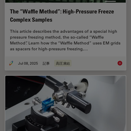
The “Waffle Method”: High-Pressure Freeze
Complex Samples
This article describes the advantages of a special high
pressure freezing method, the so-called “Waffle
Method”. Learn how the “Waffle Method” uses EM grids
as spacers for high-pressure freezing,…
Jul 08, 2025
記事
高圧凍結
The “Wa