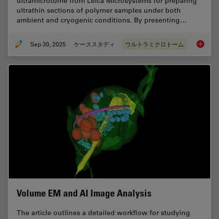
ultramicrotome from Leica Microsystems for preparing
ultrathin sections of polymer samples under both
ambient and cryogenic conditions. By presenting…
Sep 30, 2025
ケーススタディ
ウルトラミクロトーム
Ultrami
Volume EM and AI Image Analysis
The article outlines a detailed workflow for studying