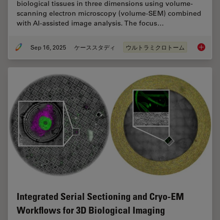
biological tissues in three dimensions using volume-
scanning electron microscopy (volume-SEM) combined
with AI-assisted image analysis. The focus…
Sep 16, 2025
ケーススタディ
ウルトラミクロトーム
Volume 
Integrated Serial Sectioning and Cryo-EM
Workflows for 3D Biological Imaging