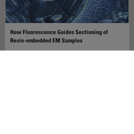
How Fluorescence Guides Sectioning of
Resin-embedded EM Samples
Electron microscopes, including transmission electron
microscopes (TEM) and scanning electron microscopes
(SEM), are widely utilized to gain detailed structural
information about biological samples or…
Jun 03, 2025
ケーススタディ
ウルトラミクロトーム
How Flu