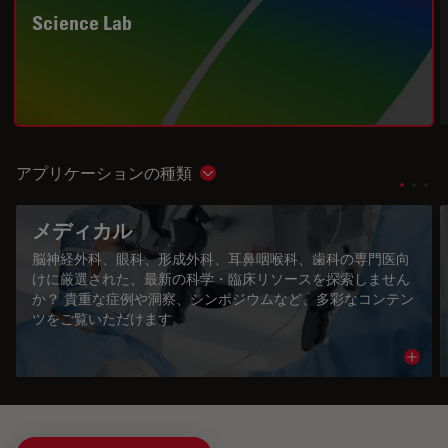
Science Lab
アプリケーションの種類
Show subnavigation
メディカル
脳神経外科、眼科、形成外科、耳鼻咽喉科、歯科の専門医向
けに厳選された、最新の科学・臨床リソースを探索しません
か？ 貴重な症例や洞察、シンポジウムなど、多彩なコンテン
ツをご覧いただけます。
Read 