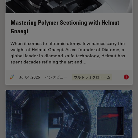
Mastering Polymer Sectioning with Helmut
Gnaegi
When it comes to ultramicrotomy, few names carry the
weight of Helmut Gnaegi. As co-founder of Diatome, a
global leader in diamond knife technology, Helmut has
spent decades refining the art and…
Jul 04, 2025
インタビュー
ウルトラミクロトーム
Masteri