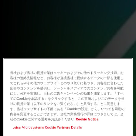
当社および当社の提携企業はクッキーおよびその他のトラッキング技術、お
客様の連絡先情報など、お客様が直接当社に提供するデータの一部を使用し
てこれらやその他のウェブサイトとのやり取りに基づき、お客様に合わせた
広告やコンテンツを提供し、ソーシャルメディアでのコンテンツ共有を可能
にし、分析を実施し、当社の広告キャンペーンの効果を測定します。「すべ
てのCookieを承認する」をクリックすると、この事項およびこのデータを当
社の提携企業（以下のリンクをご覧ください）と共有することに同意しま
す。当社ウェブサイトの下部にある「Cookieの設定」から、いつでも同意の
内容を変更することができます。当社の業務慣行の詳細につきましては、当
社のCookieに関する通知をお読みください
Cookie Notice
Leica Microsystems Cookie Partners Details