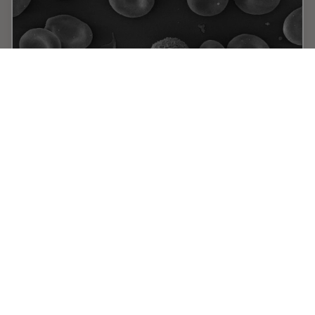
Brief Introduction to Critical Point Drying
One of the uses of the Scanning Electron Microscope
(SEM) is in the study of surface morphology in
biological applications which requires the preservation
of the surface details of a specimen. Samples…
Dec 10, 2012
チュートリアル
サンプル調製
Brief In