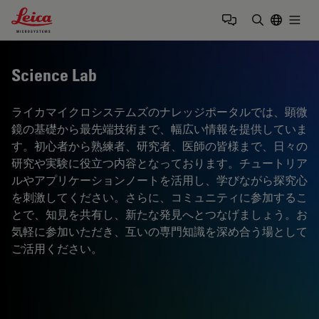
Leica Microsystems Logo
Togg
検索用語を
Science Lab
ライカマイクロシステムズのナレッジポータルでは、顕微
鏡の基礎から最先端技術まで、幅広い情報を提供していま
す。初心者から熟練者、研究者、医師の皆様まで、日々の
研究や実験に役立つ内容となっております。チュートリア
ルやアプリケーションノートを活用し、学びながら探究心
を刺激してください。さらに、コミュニティに参加するこ
とで、知見を共有し、新たな発見へとつなげましょう。お
気軽に参加いただき、互いの専門知識を深め合う場として
ご活用ください。