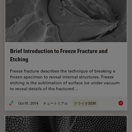
Brief Introduction to Freeze Fracture and
Etching
Freeze fracture describes the technique of breaking a
frozen specimen to reveal internal structures. Freeze
etching is the sublimation of surface ice under vacuum
to reveal details of the fractured…
Oct 01, 2014
チュートリアル
クライオSEM
Brief In