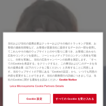
当社および当社の提携企業はクッキーおよびその他のトラッキング技術、お
客様の連絡先情報など、お客様が直接当社に提供するデータの一部を使用し
てこれらやその他のウェブサイトとのやり取りに基づき、お客様に合わせた
広告やコンテンツを提供し、ソーシャルメディアでのコンテンツ共有を可能
にし、分析を実施し、当社の広告キャンペーンの効果を測定します。「すべ
てのCookieを承認する」をクリックすると、この事項およびこのデータを当
社の提携企業（以下のリンクをご覧ください）と共有することに同意しま
す。当社ウェブサイトの下部にある「Cookieの設定」から、いつでも同意の
内容を変更することができます。当社の業務慣行の詳細につきましては、当
社のCookieに関する通知をお読みください
Cookie Notice
Leica Microsystems Cookie Partners Details
Cookie 設定
すべての Cookie を受け入れる