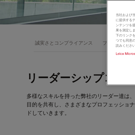
当社および
に提供する
ンテンツを
果を測定しま
下のリンクを
つでも同意の
誠実さとコンプライアンス
ブランドビジ
読みくださ
Leica Micro
リーダーシップコー
多様なスキルを持った弊社のリーダー達は、L
目的を共有し、さまざまなプロフェッショナ
ドしていきます。