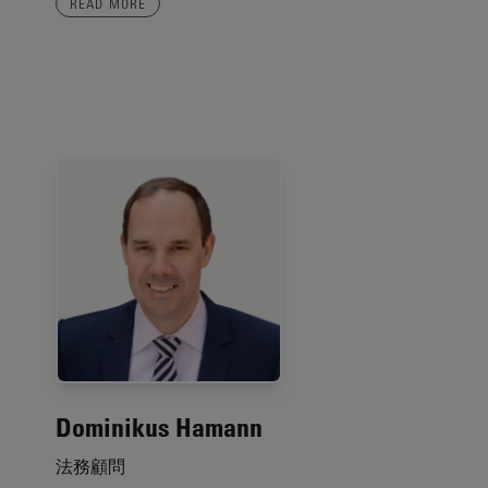
READ MORE
Dominikus Hamann
法務顧問