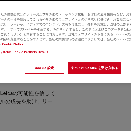
当社の提携企業はクッキーおよびその他のトラッキング技術、お客様の連絡先情報など、お
データの一部を使用してこれらやその他のウェブサイトとのやり取りに基づき、お客様に合
提供し、ソーシャルメディアでのコンテンツ共有を可能にし、分析を実施し、当社の広告キ
す。「すべてのCookieを承認する」をクリックすると、この事項およびこのデータを当
ご覧ください）と共有することに同意します。当社ウェブサイトの下部にある「Cookie
内容を変更することができます。当社の業務慣行の詳細につきましては、当社のCookie
ョン
持続可能性
リーダーシップコーナー
ライカの
い
Cookie Notice
systems Cookie Partners Details
Cookie 設定
すべての Cookie を受け入れる
ナー
eicaの可能性を信じて
ルの成長を助け、リー