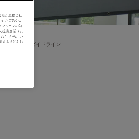
客様が直接当社
わせた広告やコ
ャンペーンの効
社の提携企業（以
の設定」から、い
に関する通知をお
歴史
透明性ガイドライン