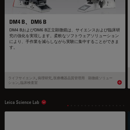
DM4 B、DM6 B
DM4 BおよびDM6 B正立顕微鏡は、サイエンスおよび臨床研
究の強化を実現します。柔軟なソフトウェアソリューション
により、手作業を減らしながら実験に集中することができま
す。
ライフサイエンス
,
病理研究
,
医療機器品質管理用 顕微鏡ソリュー
ション
,
臨床検査室
Product
Leica Science Lab
Show subnavigation