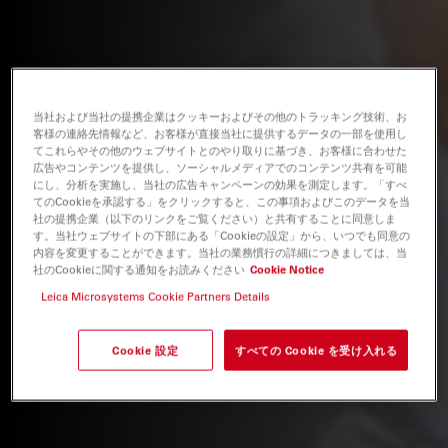
当社および当社の提携企業はクッキーおよびその他のトラッキング技術、お
客様の連絡先情報など、お客様が直接当社に提供するデータの一部を使用し
てこれらやその他のウェブサイトとのやり取りに基づき、お客様に合わせた
広告やコンテンツを提供し、ソーシャルメディアでのコンテンツ共有を可能
にし、分析を実施し、当社の広告キャンペーンの効果を測定します。「すべ
てのCookieを承認する」をクリックすると、この事項およびこのデータを当
社の提携企業（以下のリンクをご覧ください）と共有することに同意しま
す。当社ウェブサイトの下部にある「Cookieの設定」から、いつでも同意の
内容を変更することができます。当社の業務慣行の詳細につきましては、当
社のCookieに関する通知をお読みください
Cookie Notice
Leica Microsystems Cookie Partners Details
Cookie 設定
すべての Cookie を受け入れる