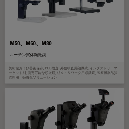
M50、M60、M80
ルーチン実体顕微鏡
美術館および芸術保存
,
PCB検査
,
外観検査用顕微鏡
,
インダストリーマ
ーケット別
,
測定可能な顕微鏡
,
組立・リワーク用顕微鏡
,
医療機器品質
管理用 顕微鏡ソリューション