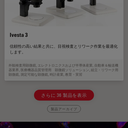
Ivesta 3
信頼性の高い結果と共に、目視検査とリワーク作業を最適化
します。
外観検査用顕微鏡
,
エレクトロニクスおよび半導体産業
,
自動車＆輸送機
器業界
,
医療機器品質管理用 顕微鏡ソリューション
,
組立・リワーク用
顕微鏡
,
測定可能な顕微鏡
,
時計産業
,
教育・実習
さらに 36 製品を表示
製品アーカイブ