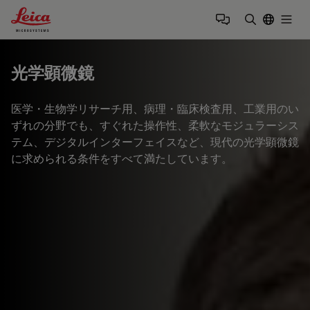
Leica Microsystems Logo
Togg
検索用語を
光学顕微鏡
医学・生物学リサーチ用、病理・臨床検査用、工業用のい
ずれの分野でも、すぐれた操作性、柔軟なモジュラーシス
テム、デジタルインターフェイスなど、現代の光学顕微鏡
に求められる条件をすべて満たしています。