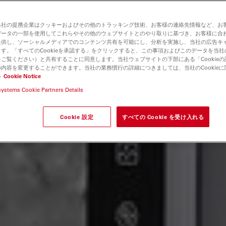
当社の提携企業はクッキーおよびその他のトラッキング技術、お客様の連絡先情報など、お
データの一部を使用してこれらやその他のウェブサイトとのやり取りに基づき、お客様に合
提供し、ソーシャルメディアでのコンテンツ共有を可能にし、分析を実施し、当社の広告キ
す。「すべてのCookieを承認する」をクリックすると、この事項およびこのデータを当
ご覧ください）と共有することに同意します。当社ウェブサイトの下部にある「Cookie
内容を変更することができます。当社の業務慣行の詳細につきましては、当社のCookie
い
Cookie Notice
systems Cookie Partners Details
Cookie 設定
すべての Cookie を受け入れる