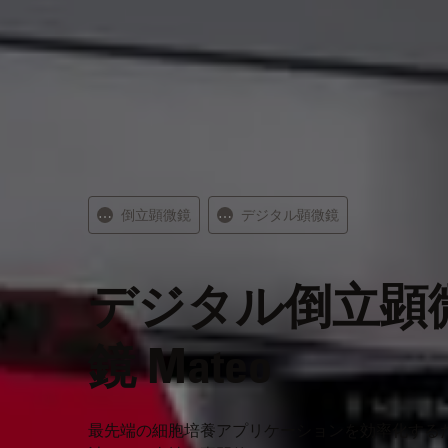
倒立顕微鏡
デジタル顕微鏡
⋯
⋯
デジタル倒立顕
鏡 Mateo
最先端の細胞培養アプリケーションを効率化する