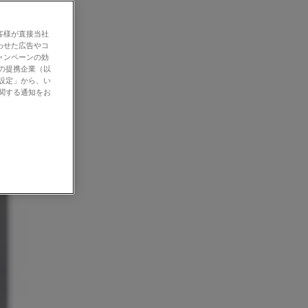
客様が直接当社
わせた広告やコ
ャンペーンの効
社の提携企業（以
の設定」から、い
に関する通知をお