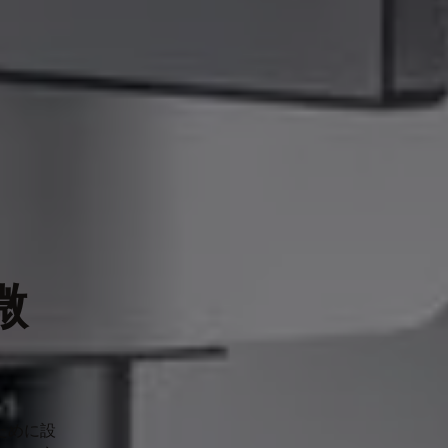
微
ために設