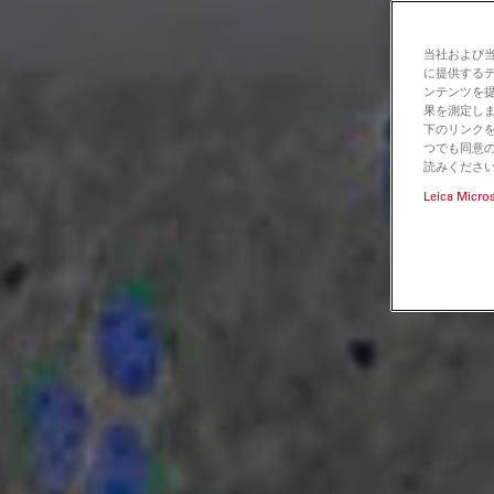
当社および
に提供する
ンテンツを
果を測定しま
下のリンクを
つでも同意の
読みくださ
Leica Micro