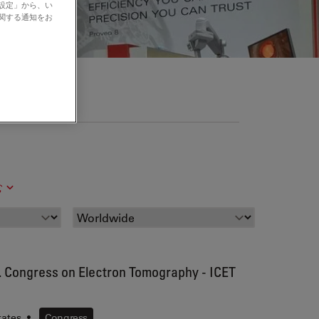
の設定」から、い
に関する通知をお
む
t. Congress on Electron Tomography - ICET
tates
•
Congress