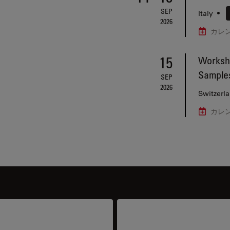
SEP
Italy
•
2026
カレ
15
Worksho
Sample
SEP
2026
Switzerl
カレ