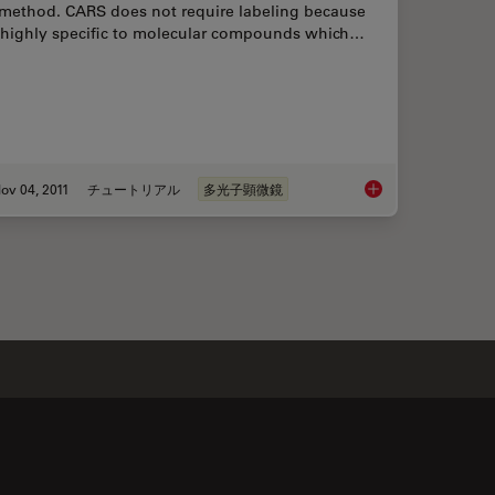
 method. CARS does not require labeling because
is highly specific to molecular compounds which…
ov 04, 2011
チュートリアル
多光子顕微鏡
aging Characteristic Vibrational Contrast of Molecules
An Introduction to 