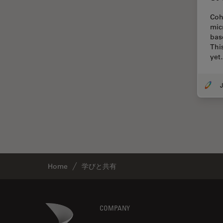
DM8000 M & DM12000 M
クライオ電子顕微鏡
Coh
mic
DMi1
クリーニング
bas
DMi8
Thi
コーティング
ye
DVM6
コヒーレントラマン散乱(CRS)
EL6000
サンフランシスコ・イノベーシ
J
ョン・ハブ
EM AC20
サンプル調製
EM ACE200
ゼブラフィッシュの研究
EM ACE600
デジタルマイクロスコープ
EM AFS2
バイオファーマ
EM CPD300
Home
学びと共有
バッテリー製造
EM CTD
プリント基板（PCB）
EM GP2
Footer
Danaher Logo
COMPANY
ボストン・イノベーション・ハ
EM ICE
ブ