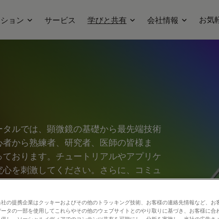
お気
ーション
サービス
学びと共有
会社情報
ータルでは、顕微鏡の基礎から最先端技術
心者から熟練者、研究者、医師の皆様ま
っております。チュートリアルやアプリケ
究心を刺激してください。さらに、コミュ
、新たな発見へとつなげましょう。お気軽
合う場としてご活用ください。
当社の提携企業はクッキーおよびその他のトラッキング技術、お客様の連絡先情報など、お
データの一部を使用してこれらやその他のウェブサイトとのやり取りに基づき、お客様に合
提供し、ソーシャルメディアでのコンテンツ共有を可能にし、分析を実施し、当社の広告キ