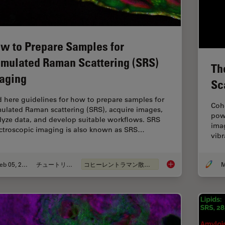
w to Prepare Samples for
imulated Raman Scattering (SRS)
Th
aging
Sc
d here guidelines for how to prepare samples for
Coh
mulated Raman scattering (SRS), acquire images,
powe
lyze data, and develop suitable workflows. SRS
imag
ctroscopic imaging is also known as SRS…
vibr
Feb 05, 2024
チュートリアル
コヒーレントラマン散乱(CRS)
M
How to Prepare Samp