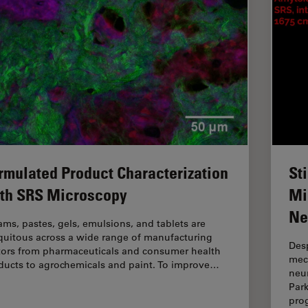
rmulated Product Characterization
St
th SRS Microscopy
Mi
Ne
ams, pastes, gels, emulsions, and tablets are
quitous across a wide range of manufacturing
Desp
tors from pharmaceuticals and consumer health
mec
ducts to agrochemicals and paint. To improve…
neur
Par
pro