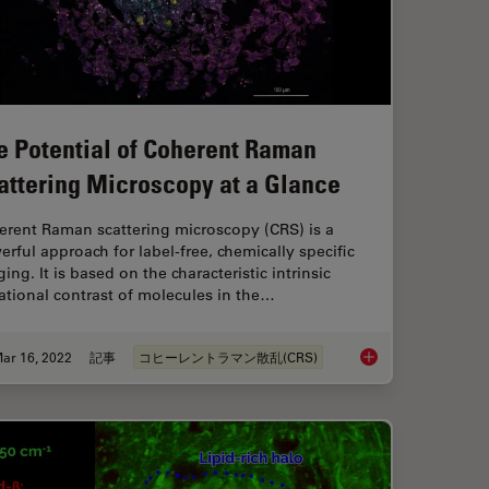
e Potential of Coherent Raman
attering Microscopy at a Glance
erent Raman scattering microscopy (CRS) is a
rful approach for label-free, chemically specific
ing. It is based on the characteristic intrinsic
ational contrast of molecules in the…
ar 16, 2022
記事
コヒーレントラマン散乱(CRS)
les for Stimulated Raman Scattering (SRS) imaging
The Potential of Coh