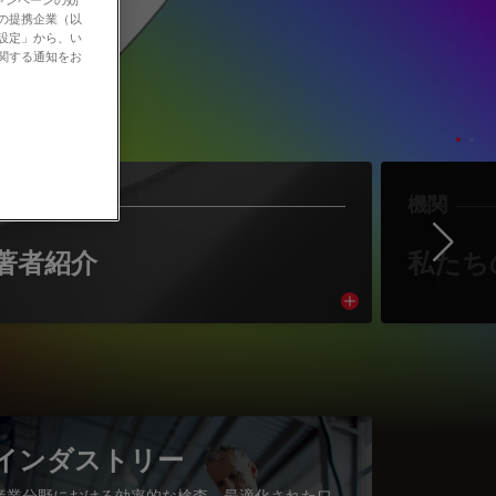
社の提携企業（以
の設定」から、い
に関する通知をお
作者
機関
Ne
著者紹介
私たち
cle
Read article
インダストリー
産業分野における効率的な検査、最適化されたワ