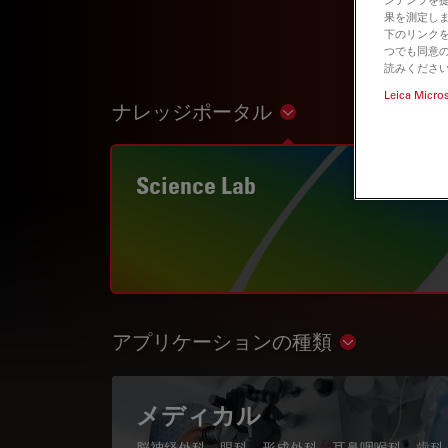
果を測定しま
下のリンクを
つでも同意の
読みくださ
Leica Micro
ナレッジポータル
Show subnavigation
Science Lab
アプリケーションの種類
Show subnav
メディカル
脳神経外科、眼科、形成外科、耳鼻咽喉科、歯科