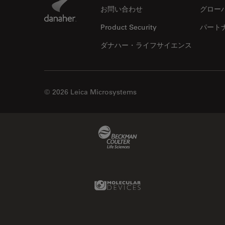
お問い合わせ
グロー
EM KMR3
マイクロエレクトロニクス
EM RAPID
Product Security
パート
マイクロサージェリー
EM TIC 3X
ダナハー・ライフサイエンス
マイクロハブ・イメージング
EM TP
メディカル
EM TXP
モデル生物
© 2026 Leica Microsystems
EM VCT500
ライトシート顕微鏡
EZ4
ライフサイエンス
Emspira 3
Beckman Coulter Link
ライブセルイメージング
EnFocus
ラベルフリー
Enersight
レーザーマイクロダイセクショ
Molecular Devices Link
ン（LMD）
FL400
レーザー誘起ブレークダウン分
FL560
光法(LIBS)
FL800
ワイドフィールド顕微鏡