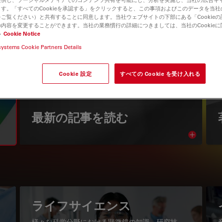
す。「すべてのCookieを承認する」をクリックすると、この事項およびこのデータを当
ご覧ください）と共有することに同意します。当社ウェブサイトの下部にある「Cookie
内容を変更することができます。当社の業務慣行の詳細につきましては、当社のCookie
い
Cookie Notice
systems Cookie Partners Details
Cookie 設定
すべての Cookie を受け入れる
知識ポータル
最新の記事を読む
Read arti
igation
ライフサイエンス
様々な科学分野における顕微鏡の知識、研究技