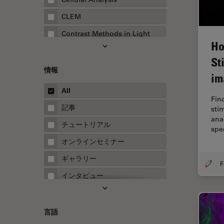
CLEM
Contrast Methods in Light
Ho
Microscopy
St
Drosophila Research
情報
im
EMBLイメージングセンター
All
FLIM（蛍光寿命イメージング顕
Fin
微鏡法）
記事
sti
ana
FluoSync
チュートリアル
spe
FRAP
オンラインセミナー
FRET
ギャラリー
Fテクニック
インタビュー
HyD
ホワイトぺーパー
Inverted Microscopy
ケーススタディ
言語
Neuro-Oncology