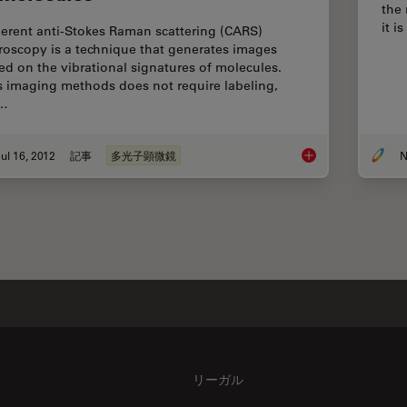
the
it 
erent anti-Stokes Raman scattering (CARS)
roscopy is a technique that generates images
ed on the vibrational signatures of molecules.
s imaging methods does not require labeling,
t…
ul 16, 2012
記事
多光子顕微鏡
N
CARS Microscopy: Im
リーガル