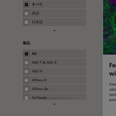
概要
すべて
Neurovascular Surgery
ガイド
英語
Red Reflex
日本語
SEM
Service
製品
STED
STELLARISの機能
All
TEM
A60 F & A60 S
Fo
Thunderイメージング
A60 H
wi
TIRF
ARveo 8
Cre
Upright Microscopy
ARveo 8x
ubi
sec
アプリケーションノート
AirTeach
pro
イオンビームミリング
Aivia
インダストリー
Cell DIVE