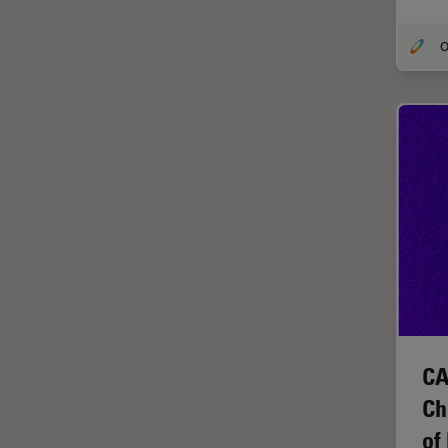
インペリアル・カレッジ・ロン
Cleanliness Analysis Systems
ドンイメージングハブ
DM IL LED
ウイルス学
DM ILM
ウルトラミクロトーム
DM1000
エルゴノミクス
DM1000 LED
エレクトロニクスおよび半導体
DM4 B & DM6 B
産業
DM4 M
エレクトロニクスのための断面
解析
DM4 P, DM750 P & Visoria P
オックスフォード・センター・
DM500
オブ・エクセレンス
DM6 FS
オルガノイド＋3D細胞培養
CA
DM6 M LIBS
カメラ
Ch
DM750
がん研究
of
DM750 M
クライオSEM