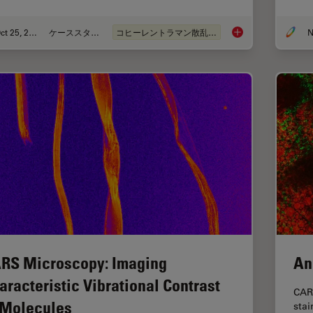
Oct 25, 2021
ケーススタディ
コヒーレントラマン散乱(CRS)
N
Formulated Product 
RS Microscopy: Imaging
An
aracteristic Vibrational Contrast
CAR
 Molecules
stai