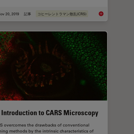
ov 20, 2019
記事
コヒーレントラマン散乱(CRS)
Characterization with SRS Microscopy
Stimulated Raman Sc
 Introduction to CARS Microscopy
S overcomes the drawbacks of conventional
ning methods by the intrinsic characteristics of