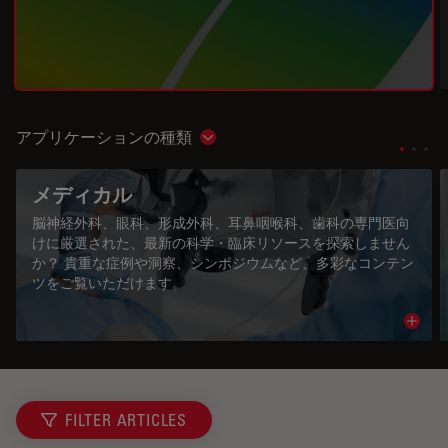
アプリケーションの種類
Show subnavigation
メディカル
脳神経外科、眼科、形成外科、耳鼻咽喉科、歯科の専門医向
けに厳選された、最新の科学・臨床リソースを探索しません
か？ 貴重な症例や洞察、シンポジウムなど、多彩なコンテン
ツをご覧いただけます。
Read 
FILTER ARTICLES