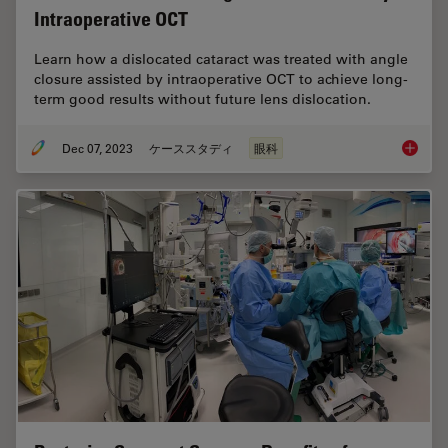
Intraoperative OCT
Learn how a dislocated cataract was treated with angle
closure assisted by intraoperative OCT to achieve long-
term good results without future lens dislocation.
Dec 07, 2023
ケーススタディ
眼科
Disloca