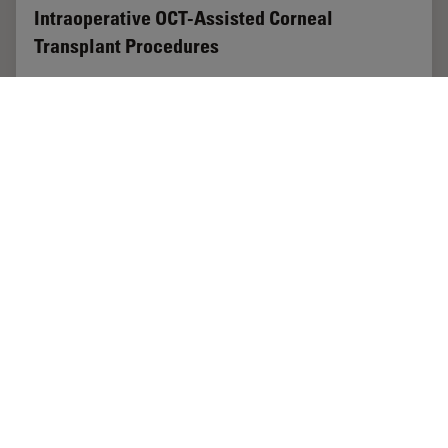
Intraoperative OCT-Assisted Corneal
Transplant Procedures
Learn about the use of intraoperative optical coherence
tomography in corneal transplantation and how it
facilitates the adaptation of the donor cornea.
Oct 16, 2023
ケーススタディ
術中OCT
Intraop