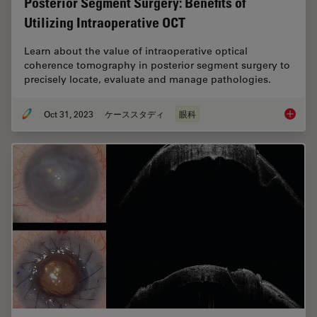
Posterior Segment Surgery: Benefits of
Utilizing Intraoperative OCT
Learn about the value of intraoperative optical
coherence tomography in posterior segment surgery to
precisely locate, evaluate and manage pathologies.
Oct 31, 2023
ケーススタディ
眼科
Posteri