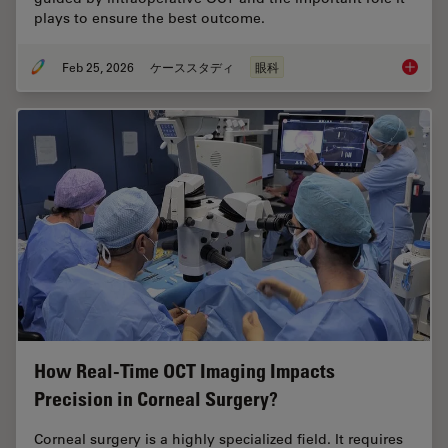
plays to ensure the best outcome.
Feb 25, 2026
ケーススタディ
眼科
Glaucom
How Real-Time OCT Imaging Impacts
Precision in Corneal Surgery?
Corneal surgery is a highly specialized field. It requires