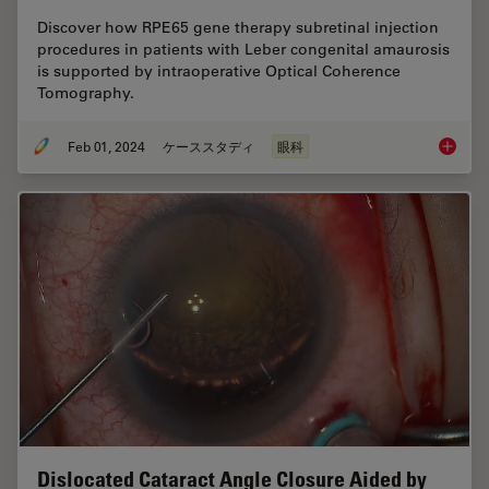
Discover how RPE65 gene therapy subretinal injection
procedures in patients with Leber congenital amaurosis
is supported by intraoperative Optical Coherence
Tomography.
Feb 01, 2024
ケーススタディ
眼科
RPE65 G
Dislocated Cataract Angle Closure Aided by