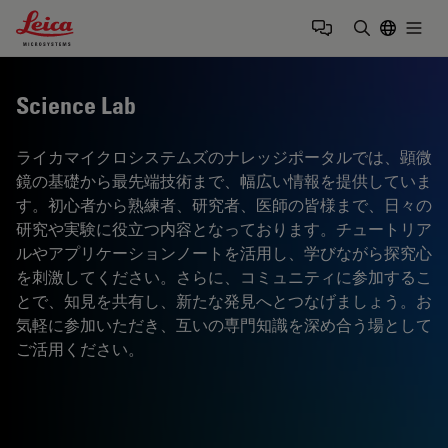
Leica Microsystems Logo
Togg
検索用語を
Science Lab
ライカマイクロシステムズのナレッジポータルでは、顕微
鏡の基礎から最先端技術まで、幅広い情報を提供していま
す。初心者から熟練者、研究者、医師の皆様まで、日々の
研究や実験に役立つ内容となっております。チュートリア
ルやアプリケーションノートを活用し、学びながら探究心
を刺激してください。さらに、コミュニティに参加するこ
とで、知見を共有し、新たな発見へとつなげましょう。お
気軽に参加いただき、互いの専門知識を深め合う場として
ご活用ください。