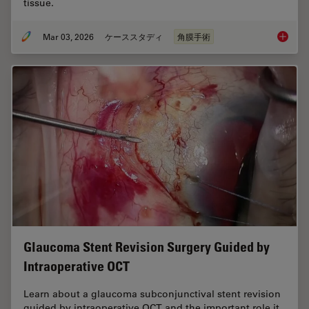
tissue.
Mar 03, 2026
ケーススタディ
角膜手術
Ophthal
Glaucoma Stent Revision Surgery Guided by
Intraoperative OCT
Learn about a glaucoma subconjunctival stent revision
guided by intraoperative OCT and the important role it