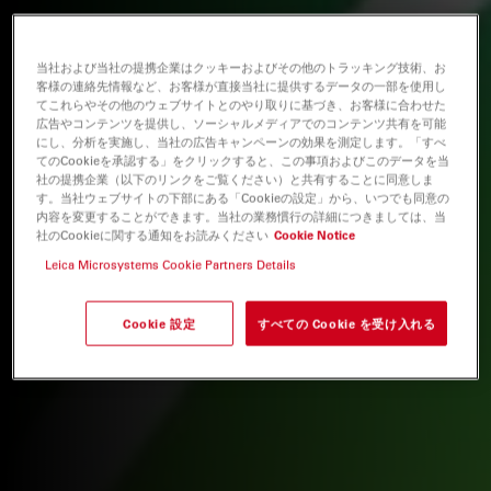
当社および当社の提携企業はクッキーおよびその他のトラッキング技術、お
客様の連絡先情報など、お客様が直接当社に提供するデータの一部を使用し
てこれらやその他のウェブサイトとのやり取りに基づき、お客様に合わせた
広告やコンテンツを提供し、ソーシャルメディアでのコンテンツ共有を可能
にし、分析を実施し、当社の広告キャンペーンの効果を測定します。「すべ
てのCookieを承認する」をクリックすると、この事項およびこのデータを当
社の提携企業（以下のリンクをご覧ください）と共有することに同意しま
す。当社ウェブサイトの下部にある「Cookieの設定」から、いつでも同意の
内容を変更することができます。当社の業務慣行の詳細につきましては、当
社のCookieに関する通知をお読みください
Cookie Notice
Leica Microsystems Cookie Partners Details
Cookie 設定
すべての Cookie を受け入れる