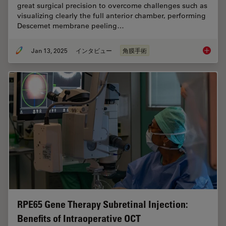
great surgical precision to overcome challenges such as
visualizing clearly the full anterior chamber, performing
Descemet membrane peeling…
Jan 13, 2025
インタビュー
角膜手術
How Rea
RPE65 Gene Therapy Subretinal Injection:
Benefits of Intraoperative OCT