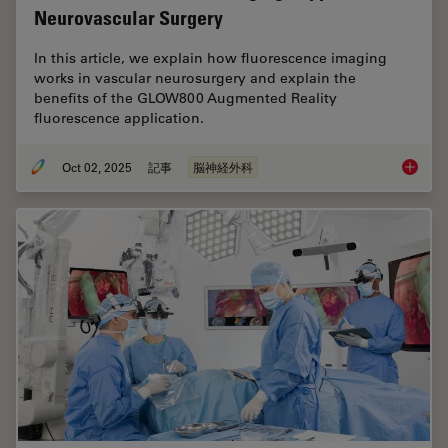
Neurovascular Surgery
In this article, we explain how fluorescence imaging
works in vascular neurosurgery and explain the
benefits of the GLOW800 Augmented Reality
fluorescence application.
Oct 02, 2025
記事
脳神経外科
How AR 