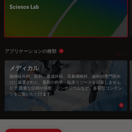
Science Lab
アプリケーションの種類
Show subnavigation
メディカル
脳神経外科、眼科、形成外科、耳鼻咽喉科、歯科の専門医向
けに厳選された、最新の科学・臨床リソースを探索しません
か？ 貴重な症例や洞察、シンポジウムなど、多彩なコンテン
ツをご覧いただけます。
Read 