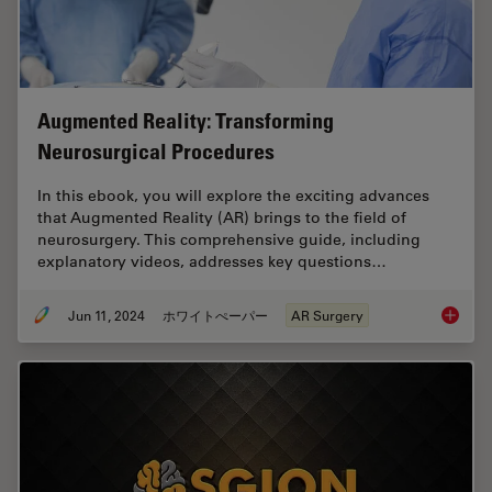
Augmented Reality: Transforming
Neurosurgical Procedures
In this ebook, you will explore the exciting advances
that Augmented Reality (AR) brings to the field of
neurosurgery. This comprehensive guide, including
explanatory videos, addresses key questions…
Jun 11, 2024
ホワイトぺーパー
AR Surgery
Augment