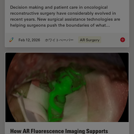
Decision making and patient care in oncological
reconstructive surgery have considerably evolved in
recent years. New surgical assistance technologies are
helping surgeons push the boundaries of what…
Feb 12, 2026
ホワイトぺーパー
AR Surgery
Advance
How AR Fluorescence Imaging Supports