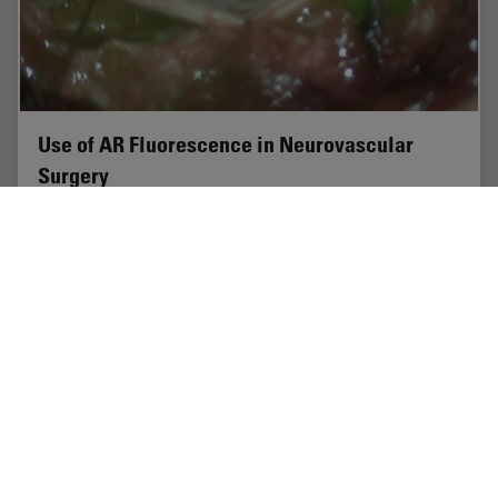
Use of AR Fluorescence in Neurovascular
Surgery
Learn about the use of GLOW800 Augmented Reality in
neurovascular surgery through clinical cases and
videos, including aneurysm and tumor resection cases.
Aug 02, 2023
ケーススタディ
脳神経外科
Use of 