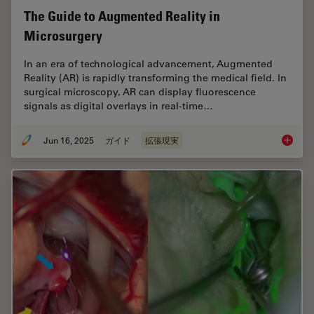
The Guide to Augmented Reality in
Microsurgery
In an era of technological advancement, Augmented
Reality (AR) is rapidly transforming the medical field. In
surgical microscopy, AR can display fluorescence
signals as digital overlays in real-time…
Jun 16, 2025
ガイド
拡張現実
The Gui