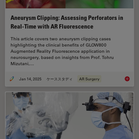
Aneurysm Clipping: Assessing Perforators in
Real-Time with AR Fluorescence
This article covers two aneurysm clipping cases
highlighting the clinical benefits of GLOW800
Augmented Reality Fluorescence application in
neurosurgery, based on insights from Prof. Tohru
Mizutani,…
Jan 14, 2025
ケーススタディ
AR Surgery
Aneurys