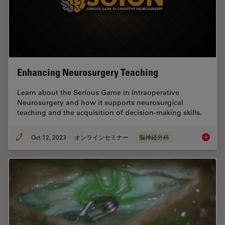
Enhancing Neurosurgery Teaching
Learn about the Serious Game in Intraoperative
Neurosurgery and how it supports neurosurgical
teaching and the acquisition of decision-making skills.
Oct 12, 2023
オンラインセミナー
脳神経外科
Enhanci