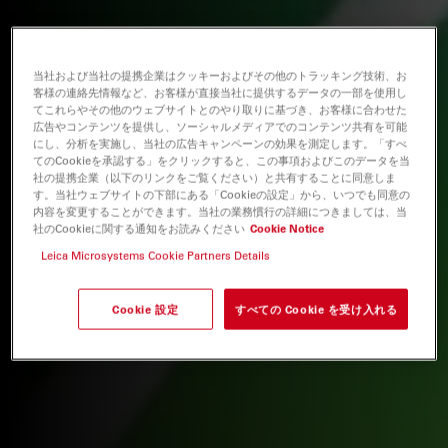
当社および当社の提携企業はクッキーおよびその他のトラッキング技術、お
客様の連絡先情報など、お客様が直接当社に提供するデータの一部を使用し
てこれらやその他のウェブサイトとのやり取りに基づき、お客様に合わせた
広告やコンテンツを提供し、ソーシャルメディアでのコンテンツ共有を可能
にし、分析を実施し、当社の広告キャンペーンの効果を測定します。「すべ
てのCookieを承認する」をクリックすると、この事項およびこのデータを当
社の提携企業（以下のリンクをご覧ください）と共有することに同意しま
す。当社ウェブサイトの下部にある「Cookieの設定」から、いつでも同意の
内容を変更することができます。当社の業務慣行の詳細につきましては、当
社のCookieに関する通知をお読みください
Cookie Notice
Leica Microsystems Cookie Partners Details
Cookie 設定
すべての Cookie を受け入れる