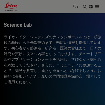
Leica Microsystems Logo
Togg
検索用語を
Science Lab
ライカマイクロシステムズのナレッジポータルでは、顕微
鏡の基礎から最先端技術まで、幅広い情報を提供していま
す。初心者から熟練者、研究者、医師の皆様まで、日々の
研究や実験に役立つ内容となっております。チュートリア
ルやアプリケーションノートを活用し、学びながら探究心
を刺激してください。さらに、コミュニティに参加するこ
とで、知見を共有し、新たな発見へとつなげましょう。お
気軽に参加いただき、互いの専門知識を深め合う場として
ご活用ください。