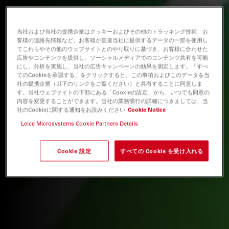
当社および当社の提携企業はクッキーおよびその他のトラッキング技術、お
客様の連絡先情報など、お客様が直接当社に提供するデータの一部を使用し
てこれらやその他のウェブサイトとのやり取りに基づき、お客様に合わせた
広告やコンテンツを提供し、ソーシャルメディアでのコンテンツ共有を可能
にし、分析を実施し、当社の広告キャンペーンの効果を測定します。「すべ
てのCookieを承認する」をクリックすると、この事項およびこのデータを当
社の提携企業（以下のリンクをご覧ください）と共有することに同意しま
す。当社ウェブサイトの下部にある「Cookieの設定」から、いつでも同意の
内容を変更することができます。当社の業務慣行の詳細につきましては、当
社のCookieに関する通知をお読みください
Cookie Notice
Leica Microsystems Cookie Partners Details
Cookie 設定
すべての Cookie を受け入れる