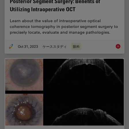
Posterior Segment Surgery: Benefits of
Utilizing Intraoperative OCT
Learn about the value of intraoperative optical
coherence tomography in posterior segment surgery to
precisely locate, evaluate and manage pathologies.
Oct 31, 2023
ケーススタディ
眼科
Posteri