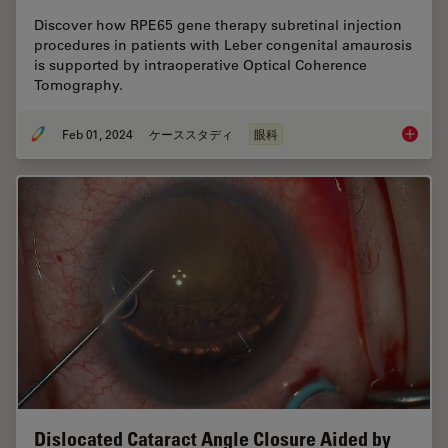
Discover how RPE65 gene therapy subretinal injection
procedures in patients with Leber congenital amaurosis
is supported by intraoperative Optical Coherence
Tomography.
Feb 01, 2024
ケーススタディ
眼科
RPE65 G
Dislocated Cataract Angle Closure Aided by