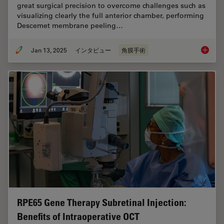
great surgical precision to overcome challenges such as
visualizing clearly the full anterior chamber, performing
Descemet membrane peeling…
Jan 13, 2025
インタビュー
角膜手術
How Rea
RPE65 Gene Therapy Subretinal Injection:
Benefits of Intraoperative OCT