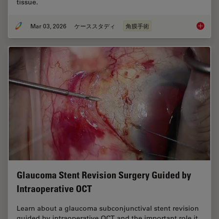
tissue.
Mar 03, 2026
ケーススタディ
角膜手術
Ophthal
Glaucoma Stent Revision Surgery Guided by
Intraoperative OCT
Learn about a glaucoma subconjunctival stent revision
guided by intraoperative OCT and the important role it