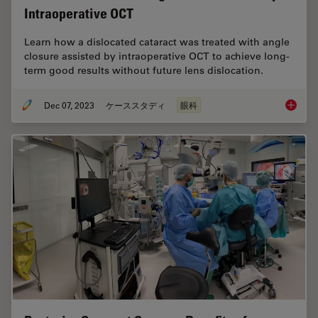
Intraoperative OCT
Learn how a dislocated cataract was treated with angle
closure assisted by intraoperative OCT to achieve long-
term good results without future lens dislocation.
Dec 07, 2023
ケーススタディ
眼科
Disloca