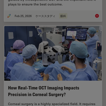
plays to ensure the best outcome.
Feb 25, 2026
ケーススタディ
眼科
Glaucom
How Real-Time OCT Imaging Impacts
Precision in Corneal Surgery?
Corneal surgery is a highly specialized field. It requires