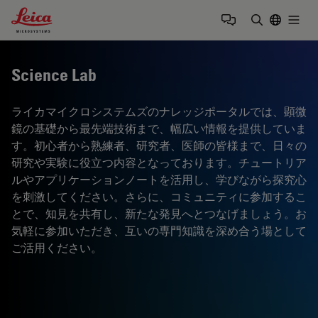
Leica Microsystems Logo
Togg
検索用語を
Science Lab
ライカマイクロシステムズのナレッジポータルでは、顕微
鏡の基礎から最先端技術まで、幅広い情報を提供していま
す。初心者から熟練者、研究者、医師の皆様まで、日々の
研究や実験に役立つ内容となっております。チュートリア
ルやアプリケーションノートを活用し、学びながら探究心
を刺激してください。さらに、コミュニティに参加するこ
とで、知見を共有し、新たな発見へとつなげましょう。お
気軽に参加いただき、互いの専門知識を深め合う場として
ご活用ください。