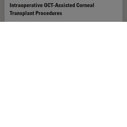
Intraoperative OCT-Assisted Corneal
Transplant Procedures
Learn about the use of intraoperative optical coherence
tomography in corneal transplantation and how it
facilitates the adaptation of the donor cornea.
Oct 16, 2023
ケーススタディ
術中OCT
Intraop