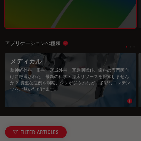
アプリケーションの種類
Show subnavigation
メディカル
脳神経外科、眼科、形成外科、耳鼻咽喉科、歯科の専門医向
けに厳選された、最新の科学・臨床リソースを探索しません
か？ 貴重な症例や洞察、シンポジウムなど、多彩なコンテン
ツをご覧いただけます。
Read 
FILTER ARTICLES