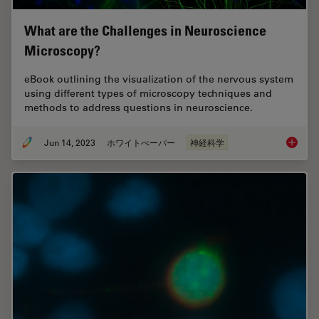
What are the Challenges in Neuroscience
Microscopy?
eBook outlining the visualization of the nervous system
using different types of microscopy techniques and
methods to address questions in neuroscience.
Jun 14, 2023
ホワイトぺーパー
神経科学
What ar