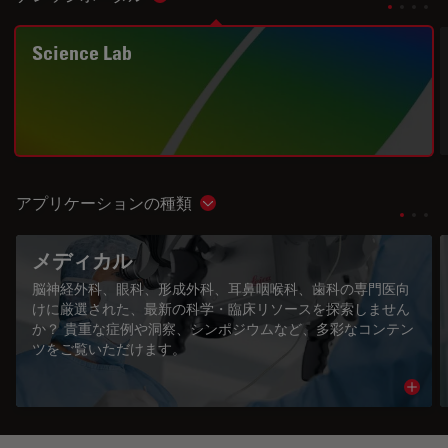
Science Lab
アプリケーションの種類
Show subnavigation
メディカル
脳神経外科、眼科、形成外科、耳鼻咽喉科、歯科の専門医向
けに厳選された、最新の科学・臨床リソースを探索しません
か？ 貴重な症例や洞察、シンポジウムなど、多彩なコンテン
ツをご覧いただけます。
Read 