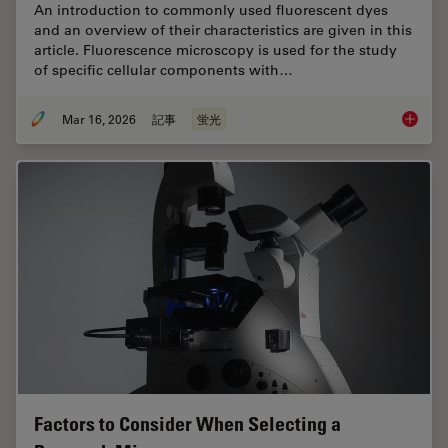
An introduction to commonly used fluorescent dyes
and an overview of their characteristics are given in this
article. Fluorescence microscopy is used for the study
of specific cellular components with…
Mar 16, 2026
記事
蛍光
Overvie
Factors to Consider When Selecting a