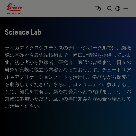
Leica Microsystems Logo
Togg
検索用語を
Science Lab
ライカマイクロシステムズのナレッジポータルでは、顕微
鏡の基礎から最先端技術まで、幅広い情報を提供していま
す。初心者から熟練者、研究者、医師の皆様まで、日々の
研究や実験に役立つ内容となっております。チュートリア
ルやアプリケーションノートを活用し、学びながら探究心
を刺激してください。さらに、コミュニティに参加するこ
とで、知見を共有し、新たな発見へとつなげましょう。お
気軽に参加いただき、互いの専門知識を深め合う場として
ご活用ください。