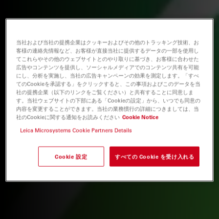
当社および当社の提携企業はクッキーおよびその他のトラッキング技術、お
客様の連絡先情報など、お客様が直接当社に提供するデータの一部を使用し
てこれらやその他のウェブサイトとのやり取りに基づき、お客様に合わせた
広告やコンテンツを提供し、ソーシャルメディアでのコンテンツ共有を可能
にし、分析を実施し、当社の広告キャンペーンの効果を測定します。「すべ
てのCookieを承認する」をクリックすると、この事項およびこのデータを当
社の提携企業（以下のリンクをご覧ください）と共有することに同意しま
す。当社ウェブサイトの下部にある「Cookieの設定」から、いつでも同意の
内容を変更することができます。当社の業務慣行の詳細につきましては、当
社のCookieに関する通知をお読みください
Cookie Notice
Leica Microsystems Cookie Partners Details
Cookie 設定
すべての Cookie を受け入れる