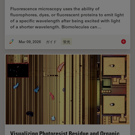
Fluorescence microscopy uses the ability of
fluorophores, dyes, or fluorescent proteins to emit light
of a specific wavelength after being excited with light
of a shorter wavelength. Biomolecules can…
Mar 09, 2026
ガイド
蛍光
A Guide
Visualizing Photoresist Residue and Organic