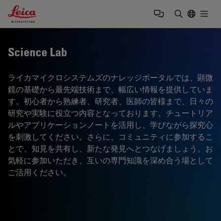
Leica Microsystems Logo
Togg
検索用語を
Science Lab
ライカマイクロシステムズのナレッジポータルでは、顕微
鏡の基礎から最先端技術まで、幅広い情報を提供していま
す。初心者から熟練者、研究者、医師の皆様まで、日々の
研究や実験に役立つ内容となっております。チュートリア
ルやアプリケーションノートを活用し、学びながら探究心
を刺激してください。さらに、コミュニティに参加するこ
とで、知見を共有し、新たな発見へとつなげましょう。お
気軽に参加いただき、互いの専門知識を深め合う場として
ご活用ください。