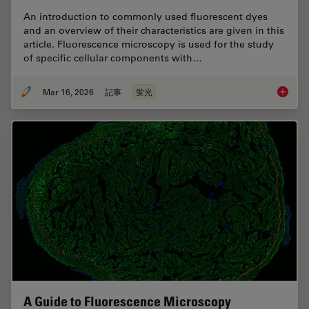
An introduction to commonly used fluorescent dyes
and an overview of their characteristics are given in this
article. Fluorescence microscopy is used for the study
of specific cellular components with…
Mar 16, 2026
記事
蛍光
Overvie
A Guide to Fluorescence Microscopy