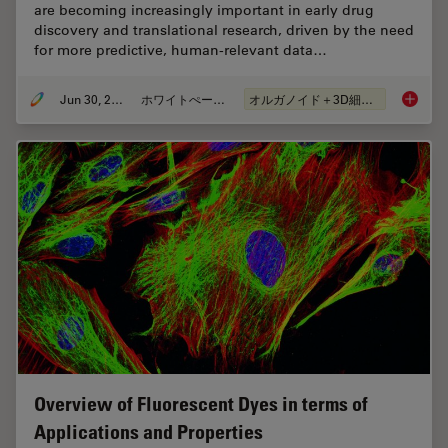
are becoming increasingly important in early drug
discovery and translational research, driven by the need
for more predictive, human-relevant data…
Jun 30, 2026
ホワイトぺーパー
オルガノイド＋3D細胞培養
What’s 
Overview of Fluorescent Dyes in terms of
Applications and Properties