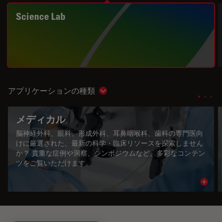
Science Lab
アプリケーションの種類
Show subnavigation
メディカル
脳神経外科、眼科、形成外科、耳鼻咽喉科、歯科の専門医向
けに厳選された、最新の科学・臨床リソースを探索しません
か？ 貴重な症例や洞察、シンポジウムなど、多彩なコンテン
ツをご覧いただけます。
Read 