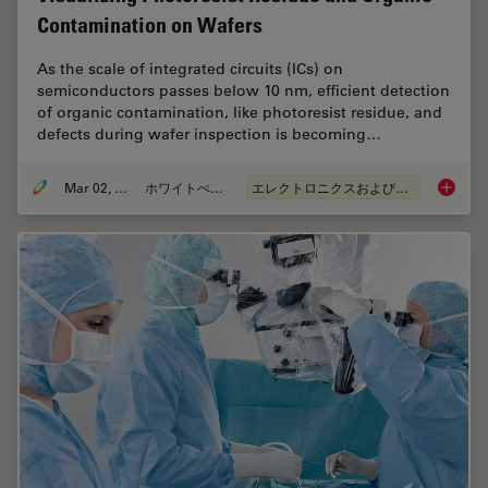
Contamination on Wafers
As the scale of integrated circuits (ICs) on
semiconductors passes below 10 nm, efficient detection
of organic contamination, like photoresist residue, and
defects during wafer inspection is becoming…
Mar 02, 2026
ホワイトぺーパー
エレクトロニクスおよび半導体産業
Visuali