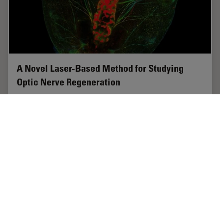
A Novel Laser-Based Method for Studying
Optic Nerve Regeneration
Optic nerve regeneration is a major challenge in
neurobiology due to the limited self-repair capacity of
the mammalian central nervous system (CNS) and the
inconsistency of traditional injury models.…
Sep 08, 2025
ケーススタディ
レーザーマイクロダイセクション（LMD）
A Novel