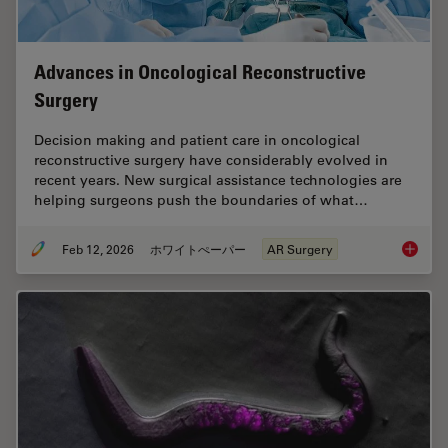
Advances in Oncological Reconstructive
Surgery
Decision making and patient care in oncological
reconstructive surgery have considerably evolved in
recent years. New surgical assistance technologies are
helping surgeons push the boundaries of what…
Feb 12, 2026
ホワイトぺーパー
AR Surgery
Advance