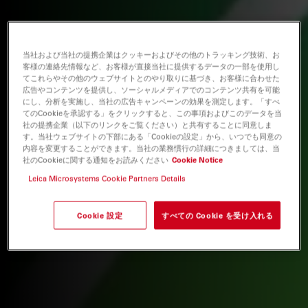
当社および当社の提携企業はクッキーおよびその他のトラッキング技術、お
客様の連絡先情報など、お客様が直接当社に提供するデータの一部を使用し
てこれらやその他のウェブサイトとのやり取りに基づき、お客様に合わせた
広告やコンテンツを提供し、ソーシャルメディアでのコンテンツ共有を可能
にし、分析を実施し、当社の広告キャンペーンの効果を測定します。「すべ
てのCookieを承認する」をクリックすると、この事項およびこのデータを当
社の提携企業（以下のリンクをご覧ください）と共有することに同意しま
す。当社ウェブサイトの下部にある「Cookieの設定」から、いつでも同意の
内容を変更することができます。当社の業務慣行の詳細につきましては、当
社のCookieに関する通知をお読みください
Cookie Notice
Leica Microsystems Cookie Partners Details
Cookie 設定
すべての Cookie を受け入れる