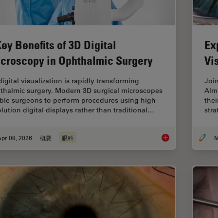
Key Benefits of 3D Digital
Ex
croscopy in Ophthalmic Surgery
Vi
igital visualization is rapidly transforming
Joi
thalmic surgery. Modern 3D surgical microscopes
Alm
ble surgeons to perform procedures using high-
thei
olution digital displays rather than traditional…
stra
pr 08, 2026
概要
眼科
M
4 Key Benefits of 3D