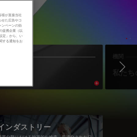
客様が直接当社
わせた広告やコ
ャンペーンの効
社の提携企業（以
の設定」から、い
に関する通知をお
作者
機関
Ne
著者紹介
私たち
cle
Read article
インダストリー
産業分野における効率的な検査、最適化されたワ