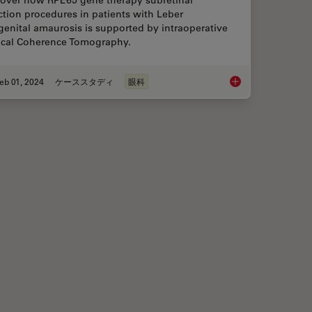
ction procedures in patients with Leber
enital amaurosis is supported by intraoperative
ical Coherence Tomography.
eb 01, 2024
ケーススタディ
眼科
c Microscope? Gain Peers Insights from Dr. Dhami
RPE65 Gene Therapy S