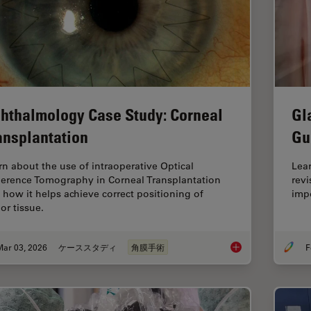
hthalmology Case Study: Corneal
Gl
ansplantation
Gu
rn about the use of intraoperative Optical
Lea
erence Tomography in Corneal Transplantation
revi
 how it helps achieve correct positioning of
impo
or tissue.
Mar 03, 2026
ケーススタディ
角膜手術
F
Ophthalmology Case 