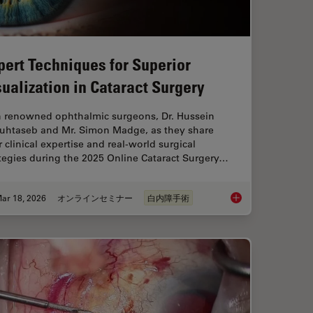
pert Techniques for Superior
sualization in Cataract Surgery
n renowned ophthalmic surgeons, Dr. Hussein
uhtaseb and Mr. Simon Madge, as they share
r clinical expertise and real-world surgical
tegies during the 2025 Online Cataract Surgery…
ar 18, 2026
オンラインセミナー
白内障手術
 Digital Microscopy in Ophthalmic Surgery
Expert Techniques fo