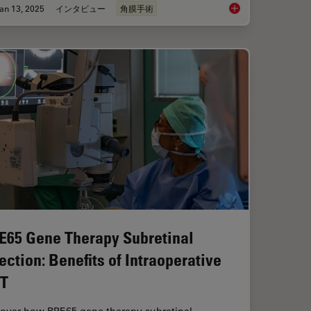
an 13, 2025
インタビュー
角膜手術
 Focus for Neurosurgical and Ophthalmic Microscopes
How Real-Time OCT I
E65 Gene Therapy Subretinal
jection: Benefits of Intraoperative
T
cover how RPE65 gene therapy subretinal