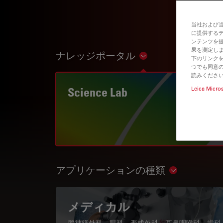
当社および
に提供する
ンテンツを
果を測定しま
ナレッジポータル
Show subnavigation
下のリンクを
つでも同意の
読みくださ
Science Lab
Leica Micro
アプリケーションの種類
Show subnav
メディカル
脳神経外科、眼科、形成外科、耳鼻咽喉科、歯科