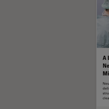
インペリアル・カレッジ・ロン
Cleanliness Analysis Systems
ドンイメージングハブ
DM IL LED
ウイルス学
DM ILM
ウルトラミクロトーム
DM1000
エルゴノミクス
DM1000 LED
エレクトロニクスおよび半導体
DM4 B & DM6 B
産業
A 
DM4 M
エレクトロニクスのための断面
解析
Ne
DM4 P, DM750 P & Visoria P
オックスフォード・センター・
Mi
DM500
オブ・エクセレンス
DM6 FS
Neu
オルガノイド＋3D細胞培養
del
DM6 M LIBS
カメラ
str
clea
DM750
がん研究
DM750 M
クライオSEM