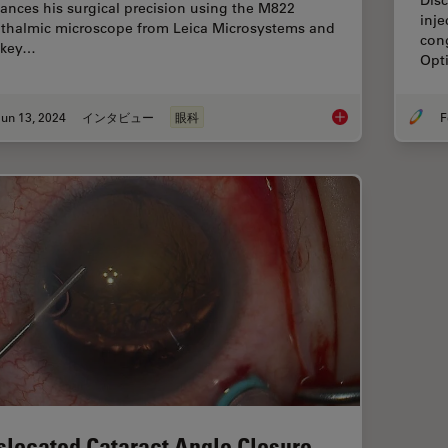
ances his surgical precision using the M822
inje
thalmic microscope from Leica Microsystems and
cong
 key…
Opt
un 13, 2024
インタビュー
眼科
F
Buying an Ophthalmi
slocated Cataract Angle Closure