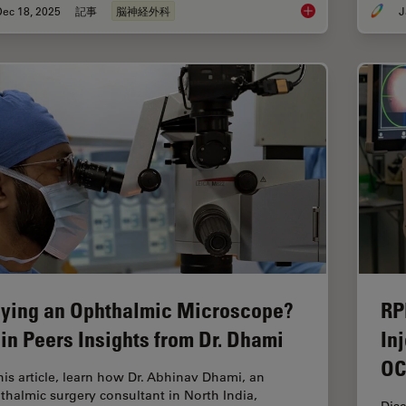
Dec 18, 2025
記事
脳神経外科
J
A Larger 3D Area in
ying an Ophthalmic Microscope?
RP
in Peers Insights from Dr. Dhami
In
OC
this article, learn how Dr. Abhinav Dhami, an
thalmic surgery consultant in North India,
Dis