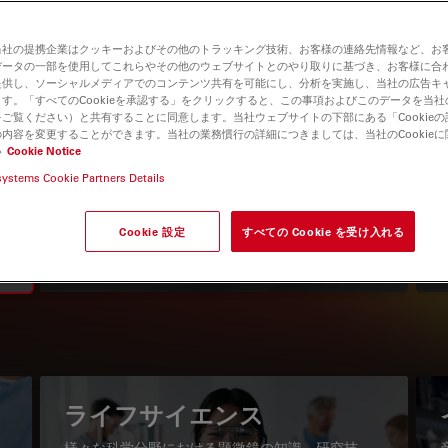
当社の提携企業はクッキーおよびその他のトラッキング技術、お客様の連絡先情報など、お
データの一部を使用してこれらやその他のウェブサイトとのやり取りに基づき、お客様に合
提供し、ソーシャルメディアでのコンテンツ共有を可能にし、分析を実施し、当社の広告キ
す。「すべてのCookieを承認する」をクリックすると、この事項およびこのデータを当
ご覧ください）と共有することに同意します。当社ウェブサイトの下部にある「Cookie
内容を変更することができます。当社の業務慣行の詳細につきましては、当社のCookie
い
Cookie Notice
systems Cookie Partners Details
知識ポータル
最新の記事を読む
Cookie 設定
すべての Cookie を受け入れる
Read arti
igation
ライフサイエンス
様々な科学分野における顕微鏡の知識、研究技