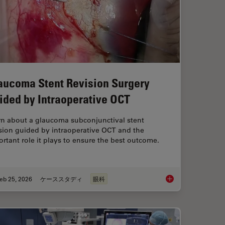
aucoma Stent Revision Surgery
ided by Intraoperative OCT
rn about a glaucoma subconjunctival stent
sion guided by intraoperative OCT and the
rtant role it plays to ensure the best outcome.
eb 25, 2026
ケーススタディ
眼科
Study: Corneal Transplantation
Glaucoma Stent Revi