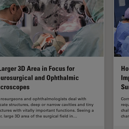
Larger 3D Area in Focus for
Ho
urosurgical and Ophthalmic
Im
croscopes
Su
rosurgeons and ophthalmologists deal with
Corn
icate structures, deep or narrow cavities and tiny
requ
uctures with vitally important functions. Seeing a
chal
r, large 3D area of the surgical field in…
cha