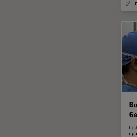
DM8000 M & DM12000 M
クライオ電子顕微鏡
DMi1
クリーニング
DMi8
コーティング
DVM6
コヒーレントラマン散乱(CRS)
EL6000
サンフランシスコ・イノベーシ
ョン・ハブ
EM AC20
サンプル調製
EM ACE200
ゼブラフィッシュの研究
EM ACE600
デジタルマイクロスコープ
EM AFS2
バイオファーマ
EM CPD300
Bu
バッテリー製造
EM CTD
Ga
プリント基板（PCB）
EM GP2
In 
ボストン・イノベーション・ハ
EM ICE
oph
ブ