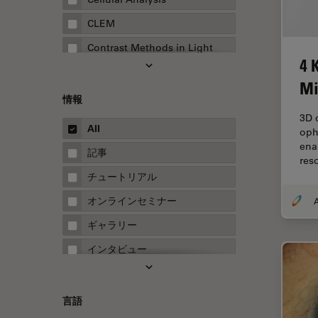
CLEM
Contrast Methods in Light
4 
Microscopy
Mi
Drosophila Research
情報
EMBLイメージングセンター
3D d
All
oph
FLIM（蛍光寿命イメージング顕
ena
微鏡法）
記事
res
FluoSync
チュートリアル
FRAP
オンラインセミナー
A
FRET
ギャラリー
Fテクニック
インタビュー
HyD
ホワイトぺーパー
Inverted Microscopy
ケーススタディ
言語
Neuro-Oncology