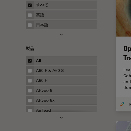
概要
すべて
Neurovascular Surgery
ガイド
英語
Red Reflex
日本語
SEM
Service
Op
製品
STED
Tr
STELLARISの機能
All
TEM
Lea
A60 F & A60 S
Coh
Thunderイメージング
A60 H
and
don
TIRF
ARveo 8
Upright Microscopy
ARveo 8x
アプリケーションノート
AirTeach
イオンビームミリング
Aivia
インダストリー
Cell DIVE