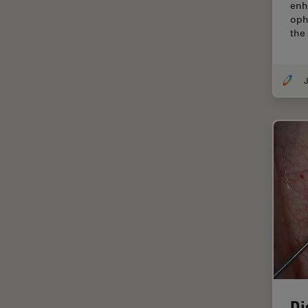
enh
EM KMR3
oph
マイクロエレクトロニクス
the
EM RAPID
マイクロサージェリー
EM TIC 3X
マイクロハブ・イメージング
J
EM TP
メディカル
EM TXP
モデル生物
EM VCT500
ライトシート顕微鏡
EZ4
ライフサイエンス
Emspira 3
ライブセルイメージング
EnFocus
ラベルフリー
Enersight
レーザーマイクロダイセクショ
ン（LMD）
FL400
レーザー誘起ブレークダウン分
FL560
光法(LIBS)
FL800
Di
ワイドフィールド顕微鏡