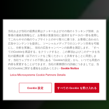
当社および当社の提携企業はクッキーおよびその他のトラッキング技術、お
客様の連絡先情報など、お客様が直接当社に提供するデータの一部を使用し
てこれらやその他のウェブサイトとのやり取りに基づき、お客様に合わせた
広告やコンテンツを提供し、ソーシャルメディアでのコンテンツ共有を可能
にし、分析を実施し、当社の広告キャンペーンの効果を測定します。「すべ
てのCookieを承認する」をクリックすると、この事項およびこのデータを当
社の提携企業（以下のリンクをご覧ください）と共有することに同意しま
す。当社ウェブサイトの下部にある「Cookieの設定」から、いつでも同意の
内容を変更することができます。当社の業務慣行の詳細につきましては、当
社のCookieに関する通知をお読みください
Cookie Notice
Leica Microsystems Cookie Partners Details
Cookie 設定
すべての Cookie を受け入れる