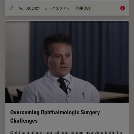
Apr 08, 2021
ケーススタディ
術中OCT
Intraop
Overcoming Ophthalmologic Surgery
Challenges
Ophthalmology surgical procedures involving both the