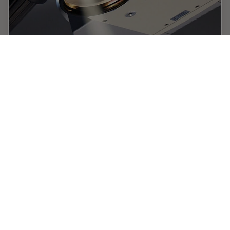
Advanced Techniques in Cataract and
Refractive Surgery
In this webinar Dr. Thompson and Dr. Moshirfar will
explain how Leica microscopes aid in procedures such
as Centration of Multifocal IOLs and corneal inlays such
as Kamra and Lenticular Grafts used in…
Aug 20, 2020
オンラインセミナー
眼科
Advance