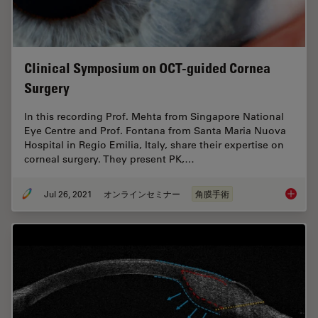
Clinical Symposium on OCT-guided Cornea
Surgery
In this recording Prof. Mehta from Singapore National
Eye Centre and Prof. Fontana from Santa Maria Nuova
Hospital in Regio Emilia, Italy, share their expertise on
corneal surgery. They present PK,…
Jul 26, 2021
オンラインセミナー
角膜手術
Clinica