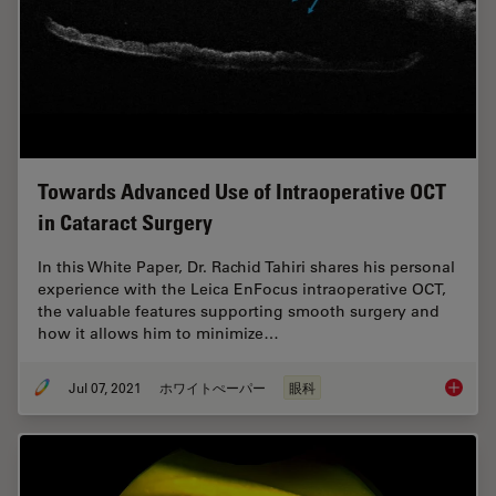
Towards Advanced Use of Intraoperative OCT
in Cataract Surgery
In this White Paper, Dr. Rachid Tahiri shares his personal
experience with the Leica EnFocus intraoperative OCT,
the valuable features supporting smooth surgery and
how it allows him to minimize…
Jul 07, 2021
ホワイトぺーパー
眼科
Towards