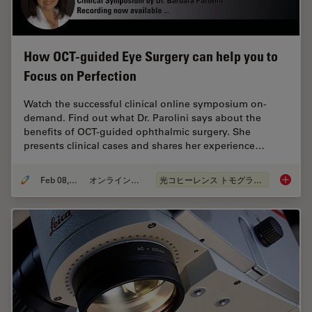
How OCT-guided Eye Surgery can help you to
Focus on Perfection
Watch the successful clinical online symposium on-
demand. Find out what Dr. Parolini says about the
benefits of OCT-guided ophthalmic surgery. She
presents clinical cases and shares her experience…
Feb 08, 2021
オンラインセミナー
光コヒーレンス トモグラフィ（OCT）
How OCT