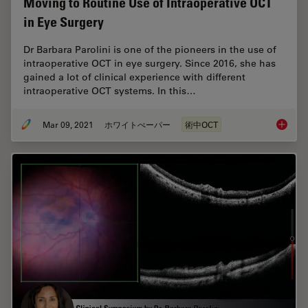
Moving to Routine Use of Intraoperative OCT
in Eye Surgery
Dr Barbara Parolini is one of the pioneers in the use of
intraoperative OCT in eye surgery. Since 2016, she has
gained a lot of clinical experience with different
intraoperative OCT systems. In this…
Mar 09, 2021
ホワイトぺーパー
術中OCT
Moving 