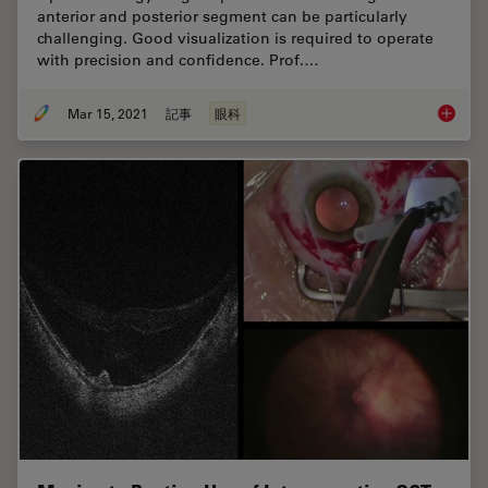
anterior and posterior segment can be particularly
challenging. Good visualization is required to operate
with precision and confidence. Prof.…
Mar 15, 2021
記事
眼科
Overcom