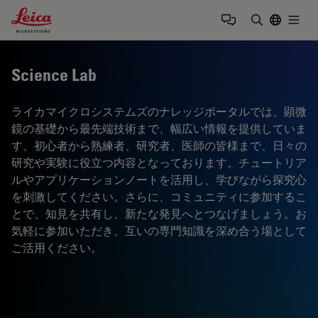
Leica Microsystems Logo
Togg
検索用語を
Science Lab
ライカマイクロシステムズのナレッジポータルでは、顕微
鏡の基礎から最先端技術まで、幅広い情報を提供していま
す。初心者から熟練者、研究者、医師の皆様まで、日々の
研究や実験に役立つ内容となっております。チュートリア
ルやアプリケーションノートを活用し、学びながら探究心
を刺激してください。さらに、コミュニティに参加するこ
とで、知見を共有し、新たな発見へとつなげましょう。お
気軽に参加いただき、互いの専門知識を深め合う場として
ご活用ください。