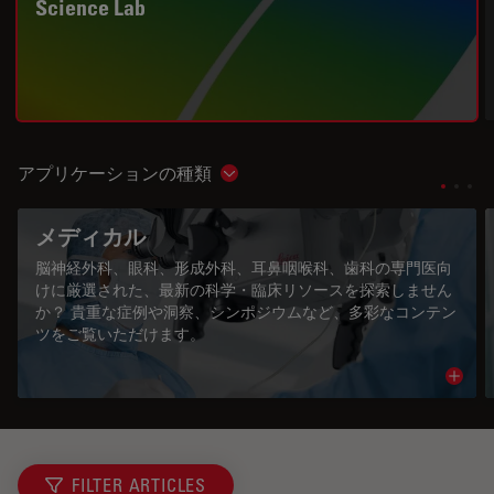
Science Lab
アプリケーションの種類
Show subnavigation
メディカル
脳神経外科、眼科、形成外科、耳鼻咽喉科、歯科の専門医向
けに厳選された、最新の科学・臨床リソースを探索しません
か？ 貴重な症例や洞察、シンポジウムなど、多彩なコンテン
ツをご覧いただけます。
Read 
FILTER ARTICLES