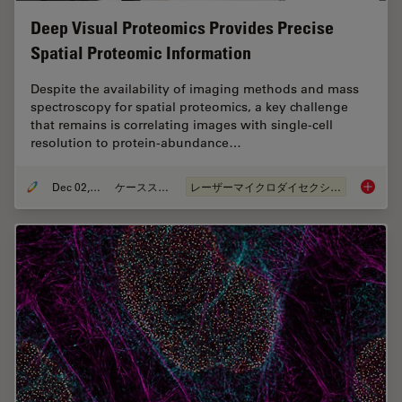
Deep Visual Proteomics Provides Precise
Spatial Proteomic Information
Despite the availability of imaging methods and mass
spectroscopy for spatial proteomics, a key challenge
that remains is correlating images with single-cell
resolution to protein-abundance…
Dec 02, 2024
ケーススタディ
レーザーマイクロダイセクション（LMD）
Deep Vi