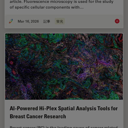
article. Fluorescence microscopy is used for the study
of specific cellular components with…
Mar 16, 2026
記事
蛍光
Overvie
AI-Powered Hi-Plex Spatial Analysis Tools for
Breast Cancer Research
Breast cancer (BC) is the leading cause of cancer-related