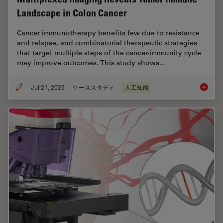
Landscape in Colon Cancer
Cancer immunotherapy benefits few due to resistance
and relapse, and combinatorial therapeutic strategies
that target multiple steps of the cancer-immunity cycle
may improve outcomes. This study shows…
Jul 21, 2025
ケーススタディ
人工知能
Multipl