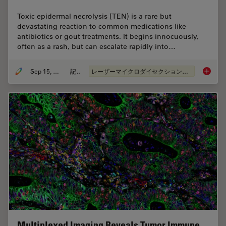
Toxic epidermal necrolysis (TEN) is a rare but
devastating reaction to common medications like
antibiotics or gout treatments. It begins innocuously,
often as a rash, but can escalate rapidly into…
Sep 15, 2025
記事
レーザーマイクロダイセクション（LMD）
How a B
Multiplexed Imaging Reveals Tumor Immune