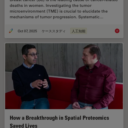
deaths in women. Investigating the tumor
microenvironment (TME) is crucial to elucidate the
mechanisms of tumor progression. Systematic…
Oct 07, 2025
ケーススタディ
人工知能
AI-Powe
How a Breakthrough in Spatial Proteomics
Saved Lives