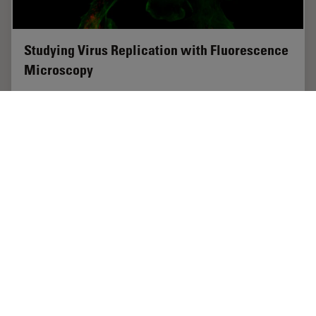
Studying Virus Replication with Fluorescence
Microscopy
The results from research on SARS-CoV-2 virus
replication kinetics, adaption capabilities, and
cytopathology in Vero E6 cells, done with the help of
fluorescence microscopy, are described in this…
Nov 15, 2023
記事
免疫蛍光
Studyin