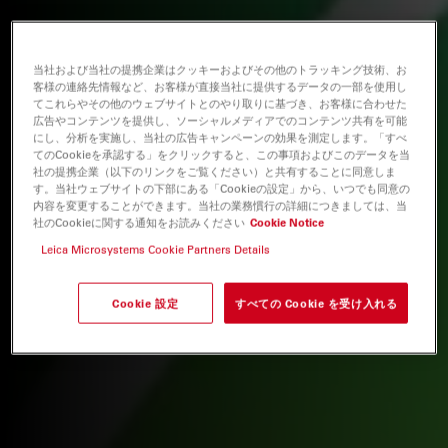
当社および当社の提携企業はクッキーおよびその他のトラッキング技術、お
客様の連絡先情報など、お客様が直接当社に提供するデータの一部を使用し
てこれらやその他のウェブサイトとのやり取りに基づき、お客様に合わせた
広告やコンテンツを提供し、ソーシャルメディアでのコンテンツ共有を可能
にし、分析を実施し、当社の広告キャンペーンの効果を測定します。「すべ
てのCookieを承認する」をクリックすると、この事項およびこのデータを当
社の提携企業（以下のリンクをご覧ください）と共有することに同意しま
す。当社ウェブサイトの下部にある「Cookieの設定」から、いつでも同意の
内容を変更することができます。当社の業務慣行の詳細につきましては、当
社のCookieに関する通知をお読みください
Cookie Notice
Leica Microsystems Cookie Partners Details
Cookie 設定
すべての Cookie を受け入れる