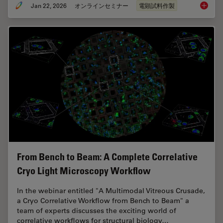
Jan 22, 2026
オンラインセミナー
電顕試料作製
High-Pr
From Bench to Beam: A Complete Correlative
Cryo Light Microscopy Workflow
In the webinar entitled "A Multimodal Vitreous Crusade,
a Cryo Correlative Workflow from Bench to Beam" a
team of experts discusses the exciting world of
correlative workflows for structural biology…