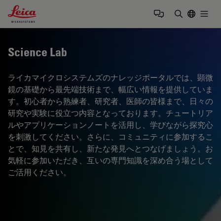
Leica Microsystems Logo
Togg
検索用語を
Science Lab
ライカマイクロシステムズのナレッジポータルでは、顕微
鏡の基礎から最先端技術まで、幅広い情報を提供していま
す。初心者から熟練者、研究者、医師の皆様まで、日々の
研究や実験に役立つ内容となっております。チュートリア
ルやアプリケーションノートを活用し、学びながら探究心
を刺激してください。さらに、コミュニティに参加するこ
とで、知見を共有し、新たな発見へとつなげましょう。お
気軽に参加いただき、互いの専門知識を深め合う場として
ご活用ください。