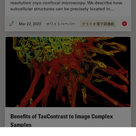
resolution cryo-confocal microscopy. We describe how
subcellular structures can be precisely located in…
Mar 22, 2022
ホワイトぺーパー
クライオ電子顕微鏡
How to T
Benefits of TauContrast to Image Complex
Samples