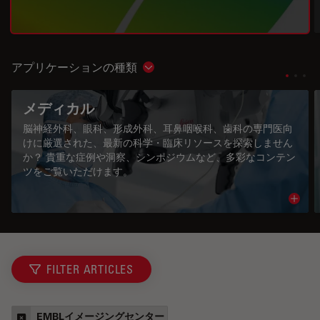
アプリケーションの種類
Show subnavigation
メディカル
脳神経外科、眼科、形成外科、耳鼻咽喉科、歯科の専門医向
けに厳選された、最新の科学・臨床リソースを探索しません
か？ 貴重な症例や洞察、シンポジウムなど、多彩なコンテン
ツをご覧いただけます。
Read 
FILTER ARTICLES
EMBLイメージングセンター