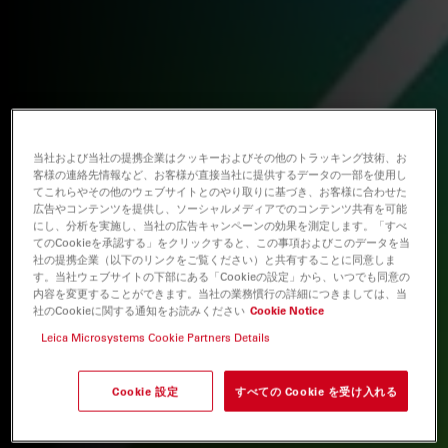
当社および当社の提携企業はクッキーおよびその他のトラッキング技術、お
客様の連絡先情報など、お客様が直接当社に提供するデータの一部を使用し
てこれらやその他のウェブサイトとのやり取りに基づき、お客様に合わせた
広告やコンテンツを提供し、ソーシャルメディアでのコンテンツ共有を可能
にし、分析を実施し、当社の広告キャンペーンの効果を測定します。「すべ
てのCookieを承認する」をクリックすると、この事項およびこのデータを当
社の提携企業（以下のリンクをご覧ください）と共有することに同意しま
す。当社ウェブサイトの下部にある「Cookieの設定」から、いつでも同意の
内容を変更することができます。当社の業務慣行の詳細につきましては、当
社のCookieに関する通知をお読みください
Cookie Notice
Leica Microsystems Cookie Partners Details
Cookie 設定
すべての Cookie を受け入れる