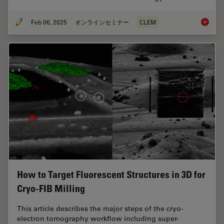
Feb 06, 2025
オンラインセミナー
CLEM
From Be
How to Target Fluorescent Structures in 3D for
Cryo-FIB Milling
This article describes the major steps of the cryo-
electron tomography workflow including super-