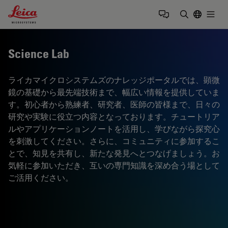
Leica Microsystems Logo
Togg
検索用語を
Science Lab
ライカマイクロシステムズのナレッジポータルでは、顕微
鏡の基礎から最先端技術まで、幅広い情報を提供していま
す。初心者から熟練者、研究者、医師の皆様まで、日々の
研究や実験に役立つ内容となっております。チュートリア
ルやアプリケーションノートを活用し、学びながら探究心
を刺激してください。さらに、コミュニティに参加するこ
とで、知見を共有し、新たな発見へとつなげましょう。お
気軽に参加いただき、互いの専門知識を深め合う場として
ご活用ください。