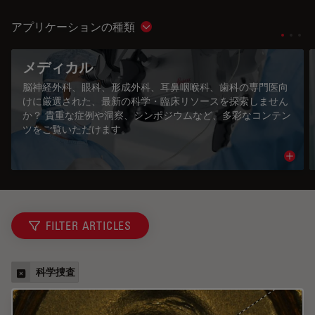
アプリケーションの種類
Show subnavigation
メディカル
脳神経外科、眼科、形成外科、耳鼻咽喉科、歯科の専門医向
けに厳選された、最新の科学・臨床リソースを探索しません
か？ 貴重な症例や洞察、シンポジウムなど、多彩なコンテン
ツをご覧いただけます。
Read 
FILTER ARTICLES
科学捜査