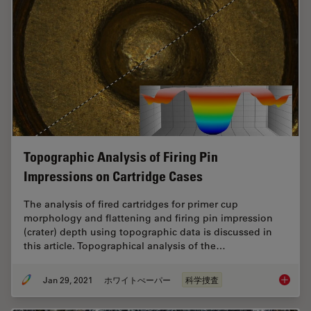
Topographic Analysis of Firing Pin
Impressions on Cartridge Cases
The analysis of fired cartridges for primer cup
morphology and flattening and firing pin impression
(crater) depth using topographic data is discussed in
this article. Topographical analysis of the…
Jan 29, 2021
ホワイトぺーパー
科学捜査
Topogra