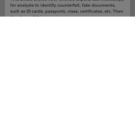
for analysis to identify counterfeit, fake documents,
such as ID cards, passports, visas, certificates, etc. Then
they know if it is genuine or…
Aug 30, 2011
記事
科学捜査
Is that
Forensic Detection of Sperm from Sexual
Assault Evidence