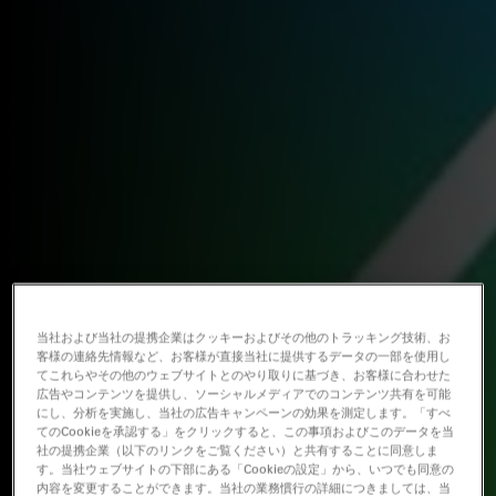
当社および当社の提携企業はクッキーおよびその他のトラッキング技術、お
客様の連絡先情報など、お客様が直接当社に提供するデータの一部を使用し
てこれらやその他のウェブサイトとのやり取りに基づき、お客様に合わせた
広告やコンテンツを提供し、ソーシャルメディアでのコンテンツ共有を可能
にし、分析を実施し、当社の広告キャンペーンの効果を測定します。「すべ
てのCookieを承認する」をクリックすると、この事項およびこのデータを当
社の提携企業（以下のリンクをご覧ください）と共有することに同意しま
す。当社ウェブサイトの下部にある「Cookieの設定」から、いつでも同意の
内容を変更することができます。当社の業務慣行の詳細につきましては、当