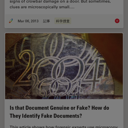
signs of crowbar damage on a door. But sometimes,
clues are microscopically small.…
Mar 06, 2013
記事
科学捜査
Every C
Is that Document Genuine or Fake? How do
They Identify Fake Documents?
This article shows how forensic experts use microscopy