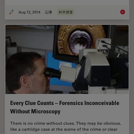
Aug 12, 2014
記事
科学捜査
125 Yea
Every Clue Counts – Forensics Inconceivable
Without Microscopy
There is no crime without clues. They may be obvious,
like a cartridge case at the scene of the crime or clear