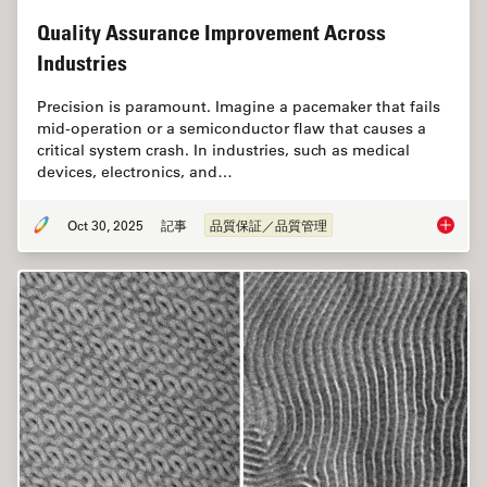
Quality Assurance Improvement Across
Industries
Precision is paramount. Imagine a pacemaker that fails
mid-operation or a semiconductor flaw that causes a
critical system crash. In industries, such as medical
devices, electronics, and…
Oct 30, 2025
記事
品質保証／品質管理
Quality