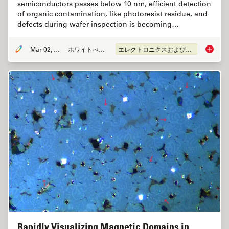
semiconductors passes below 10 nm, efficient detection
of organic contamination, like photoresist residue, and
defects during wafer inspection is becoming…
Mar 02, 2026
ホワイトぺーパー
エレクトロニクスおよび半導体産業
Visuali
Rapidly Visualizing Magnetic Domains in