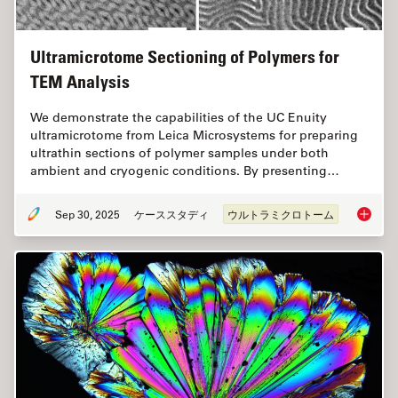
Ultramicrotome Sectioning of Polymers for
TEM Analysis
We demonstrate the capabilities of the UC Enuity
ultramicrotome from Leica Microsystems for preparing
ultrathin sections of polymer samples under both
ambient and cryogenic conditions. By presenting…
Sep 30, 2025
ケーススタディ
ウルトラミクロトーム
Ultrami