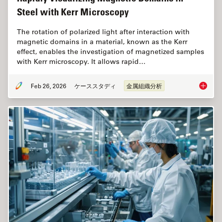
Steel with Kerr Microscopy
The rotation of polarized light after interaction with
magnetic domains in a material, known as the Kerr
effect, enables the investigation of magnetized samples
with Kerr microscopy. It allows rapid…
Feb 26, 2026
ケーススタディ
金属組織分析
Rapidly