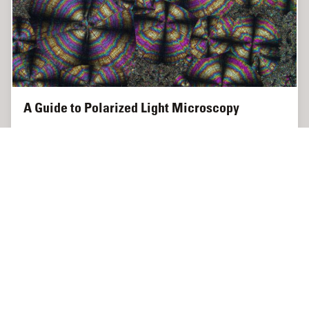
A Guide to Polarized Light Microscopy
Polarized light microscopy (POL) enhances contrast in
birefringent materials and is used in geology, biology,
and materials science to study minerals, crystals, fibers,
and plant cell walls.
May 06, 2025
ガイド
偏光
A Guide