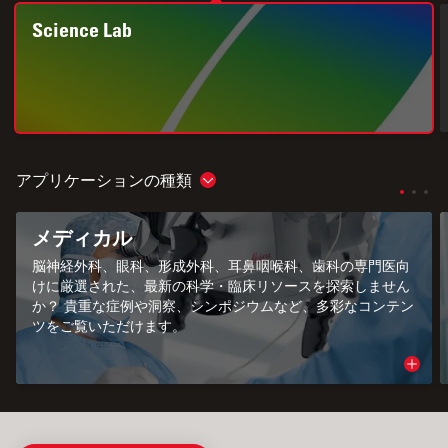
Science Lab
アプリケーションの種類
Show subnavigation
メディカル
脳神経外科、眼科、形成外科、耳鼻咽喉科、歯科の専門医向
けに厳選された、最新の科学・臨床リソースを探索しません
か？ 貴重な症例や洞察、シンポジウムなど、多彩なコンテン
ツをご覧いただけます。
Read 