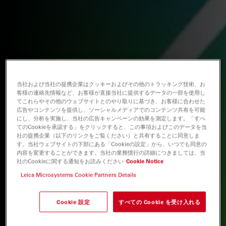
当社および当社の提携企業はクッキーおよびその他のトラッキング技術、お
客様の連絡先情報など、お客様が直接当社に提供するデータの一部を使用し
てこれらやその他のウェブサイトとのやり取りに基づき、お客様に合わせた
広告やコンテンツを提供し、ソーシャルメディアでのコンテンツ共有を可能
にし、分析を実施し、当社の広告キャンペーンの効果を測定します。「すべ
てのCookieを承認する」をクリックすると、この事項およびこのデータを当
社の提携企業（以下のリンクをご覧ください）と共有することに同意しま
す。当社ウェブサイトの下部にある「Cookieの設定」から、いつでも同意の
内容を変更することができます。当社の業務慣行の詳細につきましては、当
社のCookieに関する通知をお読みください
Cookie Notice
Leica Microsystems Cookie Partners Details
Cookie 設定
すべての Cookie を受け入れる