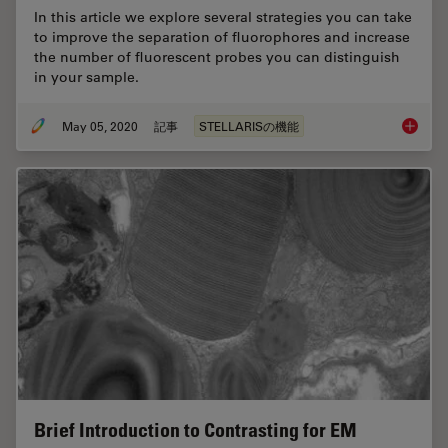
In this article we explore several strategies you can take
to improve the separation of fluorophores and increase
the number of fluorescent probes you can distinguish
in your sample.
May 05, 2020
記事
STELLARISの機能
Explore
Brief Introduction to Contrasting for EM