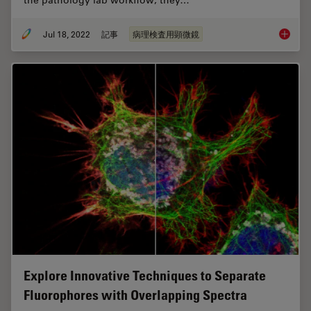
the pathology lab workflow, they…
Jul 18, 2022
記事
病理検査用顕微鏡
H&E Sta
Explore Innovative Techniques to Separate
Fluorophores with Overlapping Spectra