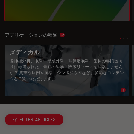
アプリケーションの種類
Show subnavigation
メディカル
脳神経外科、眼科、形成外科、耳鼻咽喉科、歯科の専門医向
けに厳選された、最新の科学・臨床リソースを探索しません
か？ 貴重な症例や洞察、シンポジウムなど、多彩なコンテン
ツをご覧いただけます。
Read 
FILTER ARTICLES