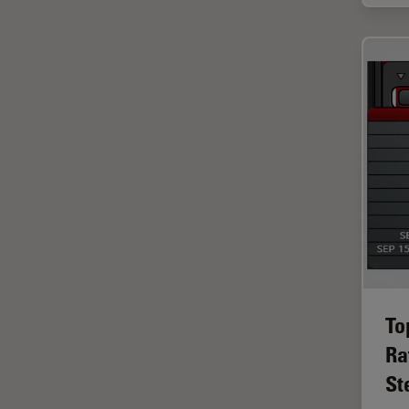
インペリアル・カレッジ・ロン
Cleanliness Analysis Systems
ドンイメージングハブ
DM IL LED
ウイルス学
DM ILM
ウルトラミクロトーム
DM1000
エルゴノミクス
DM1000 LED
エレクトロニクスおよび半導体
DM4 B & DM6 B
産業
DM4 M
エレクトロニクスのための断面
解析
DM4 P, DM750 P & Visoria P
オックスフォード・センター・
DM500
オブ・エクセレンス
DM6 FS
オルガノイド＋3D細胞培養
To
DM6 M LIBS
カメラ
Ra
DM750
がん研究
St
DM750 M
クライオSEM