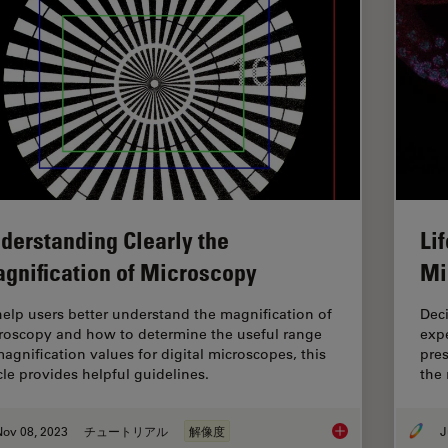
derstanding Clearly the
Li
gnification of Microscopy
Mi
help users better understand the magnification of
Dec
roscopy and how to determine the useful range
exp
magnification values for digital microscopes, this
pres
icle provides helpful guidelines.
the 
Nov 08, 2023
チュートリアル
解像度
J
Understanding Clear