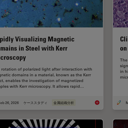
pidly Visualizing Magnetic
Cl
mains in Steel with Kerr
on
croscopy
The
sign
rotation of polarized light after interaction with
in h
netic domains in a material, known as the Kerr
micr
ect, enables the investigation of magnetized
ples with Kerr microscopy. It allows rapid…
eb 26, 2026
ケーススタディ
金属組織分析
M
Rapidly Visualizing 