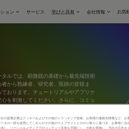
お気
ーション
サービス
学びと共有
会社情報
ータルでは、顕微鏡の基礎から最先端技術
心者から熟練者、研究者、医師の皆様ま
っております。チュートリアルやアプリケ
究心を刺激してください。さらに、コミュ
、新たな発見へとつなげましょう。お気軽
合う場としてご活用ください。
当社の提携企業はクッキーおよびその他のトラッキング技術、お客様の連絡先情報など、お
データの一部を使用してこれらやその他のウェブサイトとのやり取りに基づき、お客様に合
提供し、ソーシャルメディアでのコンテンツ共有を可能にし、分析を実施し、当社の広告キ