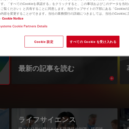
す。「すべてのCookieを承認する」をクリックすると、この事項およびこのデータを当
ご覧ください）と共有することに同意します。当社ウェブサイトの下部にある「Cookie
内容を変更することができます。当社の業務慣行の詳細につきましては、当社のCookie
い
Cookie Notice
systems Cookie Partners Details
Cookie 設定
すべての Cookie を受け入れる
知識ポータル
最新の記事を読む
Read arti
igation
ライフサイエンス
様々な科学分野における顕微鏡の知識、研究技