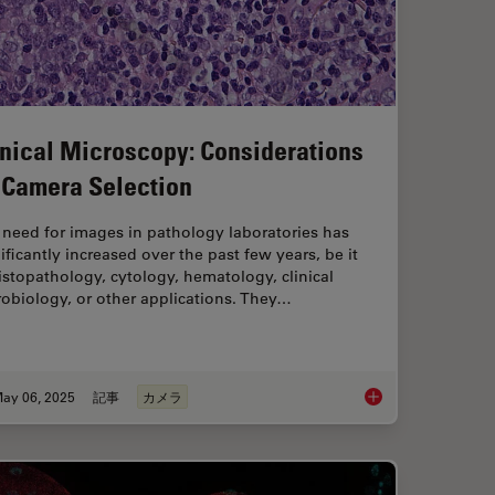
inical Microscopy: Considerations
 Camera Selection
 need for images in pathology laboratories has
ificantly increased over the past few years, be it
istopathology, cytology, hematology, clinical
obiology, or other applications. They…
ay 06, 2025
記事
カメラ
Magnetic Domains in Steel with Kerr Microscopy
Clinical Microscopy: