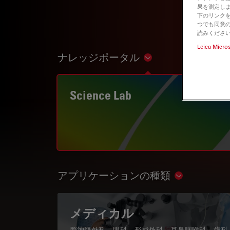
果を測定しま
下のリンクを
つでも同意の
読みくださ
Leica Micro
ナレッジポータル
Show subnavigation
Science Lab
アプリケーションの種類
Show subnav
メディカル
脳神経外科、眼科、形成外科、耳鼻咽喉科、歯科