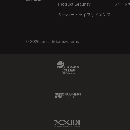
Product Security
パート
EM KMR3
マイクロエレクトロニクス
ダナハー・ライフサイエンス
EM RAPID
マイクロサージェリー
EM TIC 3X
マイクロハブ・イメージング
EM TP
メディカル
© 2026 Leica Microsystems
EM TXP
モデル生物
EM VCT500
ライトシート顕微鏡
Beckman Coulter Link
EZ4
ライフサイエンス
Emspira 3
ライブセルイメージング
EnFocus
ラベルフリー
Molecular Devices Link
Enersight
レーザーマイクロダイセクショ
ン（LMD）
FL400
レーザー誘起ブレークダウン分
FL560
IDT Link
光法(LIBS)
FL800
ワイドフィールド顕微鏡