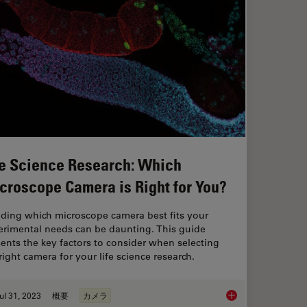
fe Science Research: Which
croscope Camera is Right for You?
iding which microscope camera best fits your
erimental needs can be daunting. This guide
ents the key factors to consider when selecting
right camera for your life science research.
ul 31, 2023
概要
カメラ
ly the Magnification of Microscopy
Life Science Researc