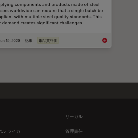
plying components and products made of steel
users worldwide can require that a single batch be
pliant with multiple steel quality standards. This
r demand creates significant challenges…
un 19, 2020
記事
鋼品質評価
Top Issues Related t
リーガル
バル ライカ
管理責任