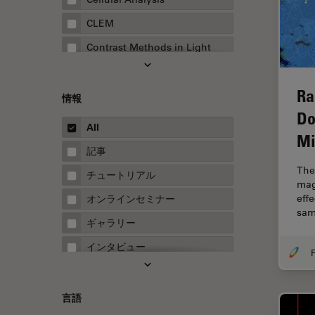
CLEM
Contrast Methods in Light
Microscopy
Drosophila Research
Ra
情報
EMBLイメージングセンター
Do
All
FLIM（蛍光寿命イメージング顕
Mi
微鏡法）
記事
The 
FluoSync
チュートリアル
mag
FRAP
eff
オンラインセミナー
sam
FRET
ギャラリー
Fテクニック
インタビュー
F
HyD
ホワイトぺーパー
Inverted Microscopy
ケーススタディ
言語
Neuro-Oncology