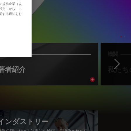
社の提携企業（以
の設定」から、い
に関する通知をお
作者
機関
Ne
著者紹介
私たち
cle
Read article
インダストリー
産業分野における効率的な検査、最適化されたワ