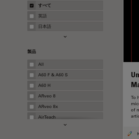
概要
すべて
Neurovascular Surgery
ガイド
英語
Red Reflex
日本語
SEM
Service
製品
STED
STELLARISの機能
All
Un
TEM
A60 F & A60 S
Ma
Thunderイメージング
A60 H
TIRF
ARveo 8
To 
mic
Upright Microscopy
ARveo 8x
of 
アプリケーションノート
art
AirTeach
イオンビームミリング
Aivia
インダストリー
Cell DIVE