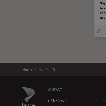
Sup
DM8000 M & DM12000 M
クライオ電子顕微鏡
to 
com
DMi1
クリーニング
use
DMi8
コーティング
DVM6
J
コヒーレントラマン散乱(CRS)
EL6000
サンフランシスコ・イノベーシ
ョン・ハブ
EM AC20
サンプル調製
EM ACE200
ゼブラフィッシュの研究
EM ACE600
デジタルマイクロスコープ
Home
学びと共有
EM AFS2
バイオファーマ
EM CPD300
バッテリー製造
EM CTD
Footer
Danaher Logo
COMPANY
プリント基板（PCB）
EM GP2
お問い合わせ
グロー
ボストン・イノベーション・ハ
EM ICE
ブ