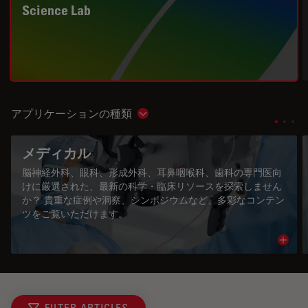
Science Lab
アプリケーションの種類
Show subnavigation
メディカル
脳神経外科、眼科、形成外科、耳鼻咽喉科、歯科の専門医向
けに厳選された、最新の科学・臨床リソースを探索しません
か？ 貴重な症例や洞察、シンポジウムなど、多彩なコンテン
ツをご覧いただけます。
Read 