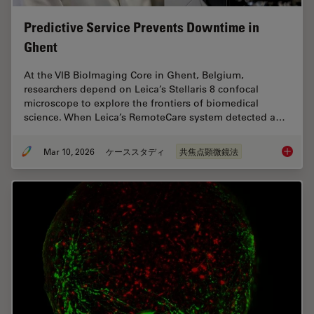
Predictive Service Prevents Downtime in
Ghent
At the VIB BioImaging Core in Ghent, Belgium,
researchers depend on Leica’s Stellaris 8 confocal
microscope to explore the frontiers of biomedical
science. When Leica’s RemoteCare system detected a…
Mar 10, 2026
ケーススタディ
共焦点顕微鏡法
Predict