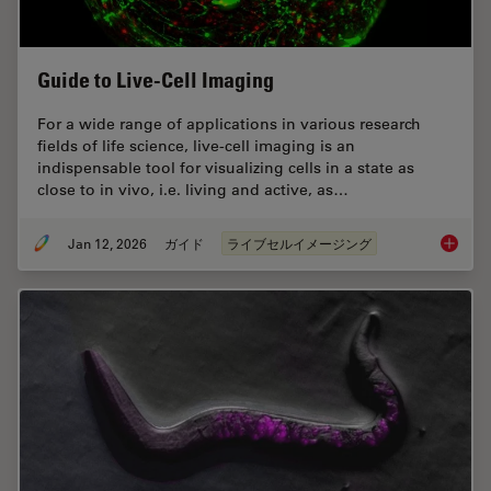
Guide to Live-Cell Imaging
For a wide range of applications in various research
fields of life science, live-cell imaging is an
indispensable tool for visualizing cells in a state as
close to in vivo, i.e. living and active, as…
Jan 12, 2026
ガイド
ライブセルイメージング
Guide t