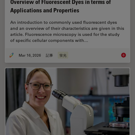
Overview of Fluorescent Dyes in terms of
Applications and Properties
An introduction to commonly used fluorescent dyes
and an overview of their characteristics are given in this
article. Fluorescence microscopy is used for the study
of specific cellular components with…
Mar 16, 2026
記事
蛍光
Overvie