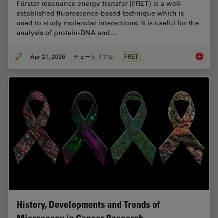
Förster resonance energy transfer (FRET) is a well-
established fluorescence-based technique which is
used to study molecular interactions. It is useful for the
analysis of protein-DNA and…
Apr 21, 2026
チュートリアル
FRET
What is
History, Developments and Trends of