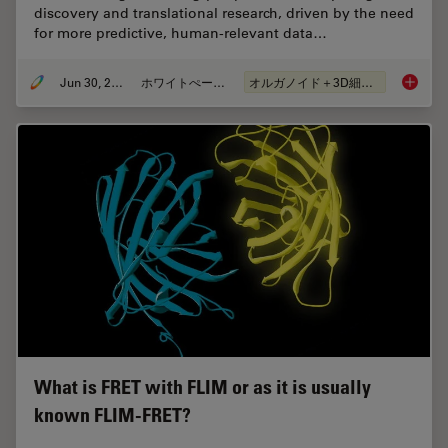
discovery and translational research, driven by the need
for more predictive, human-relevant data…
Jun 30, 2026
ホワイトぺーパー
オルガノイド＋3D細胞培養
What’s 
What is FRET with FLIM or as it is usually
known FLIM-FRET?