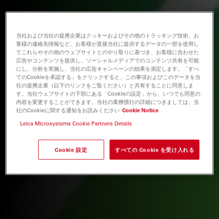
当社および当社の提携企業はクッキーおよびその他のトラッキング技術、お
客様の連絡先情報など、お客様が直接当社に提供するデータの一部を使用し
てこれらやその他のウェブサイトとのやり取りに基づき、お客様に合わせた
広告やコンテンツを提供し、ソーシャルメディアでのコンテンツ共有を可能
にし、分析を実施し、当社の広告キャンペーンの効果を測定します。「すべ
てのCookieを承認する」をクリックすると、この事項およびこのデータを当
社の提携企業（以下のリンクをご覧ください）と共有することに同意しま
す。当社ウェブサイトの下部にある「Cookieの設定」から、いつでも同意の
内容を変更することができます。当社の業務慣行の詳細につきましては、当
社のCookieに関する通知をお読みください
Cookie Notice
Leica Microsystems Cookie Partners Details
Cookie 設定
すべての Cookie を受け入れる