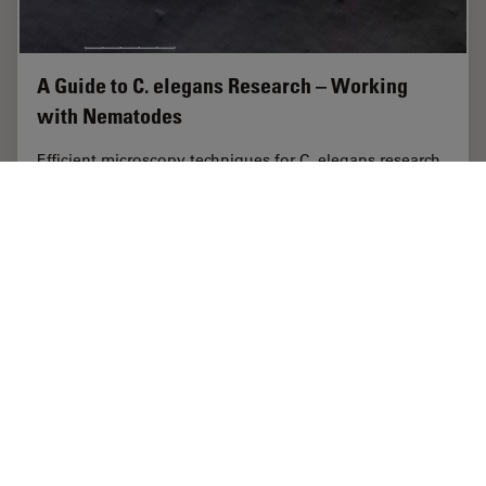
A Guide to C. elegans Research – Working
with Nematodes
Efficient microscopy techniques for C. elegans research
are outlined in this guide. As a widely used model
organism with about 70% gene homology to humans,
the nematode Caenorhabditis elegans (also…
Sep 15, 2025
ガイド
モデル生物
A Guide