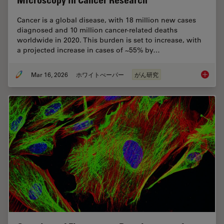
Microscopy in Cancer Research
Cancer is a global disease, with 18 million new cases
diagnosed and 10 million cancer-related deaths
worldwide in 2020. This burden is set to increase, with
a projected increase in cases of ~55% by…
Mar 16, 2026
ホワイトぺーパー
がん研究
History