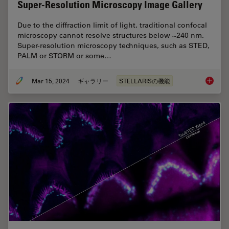
Super-Resolution Microscopy Image Gallery
Due to the diffraction limit of light, traditional confocal
microscopy cannot resolve structures below ~240 nm.
Super-resolution microscopy techniques, such as STED,
PALM or STORM or some…
Mar 15, 2024
ギャラリー
STELLARISの機能
Super-R