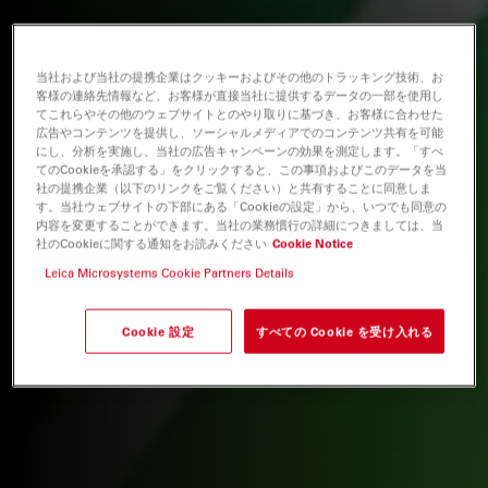
当社および当社の提携企業はクッキーおよびその他のトラッキング技術、お
客様の連絡先情報など、お客様が直接当社に提供するデータの一部を使用し
てこれらやその他のウェブサイトとのやり取りに基づき、お客様に合わせた
広告やコンテンツを提供し、ソーシャルメディアでのコンテンツ共有を可能
にし、分析を実施し、当社の広告キャンペーンの効果を測定します。「すべ
てのCookieを承認する」をクリックすると、この事項およびこのデータを当
社の提携企業（以下のリンクをご覧ください）と共有することに同意しま
す。当社ウェブサイトの下部にある「Cookieの設定」から、いつでも同意の
内容を変更することができます。当社の業務慣行の詳細につきましては、当
社のCookieに関する通知をお読みください
Cookie Notice
Leica Microsystems Cookie Partners Details
Cookie 設定
すべての Cookie を受け入れる