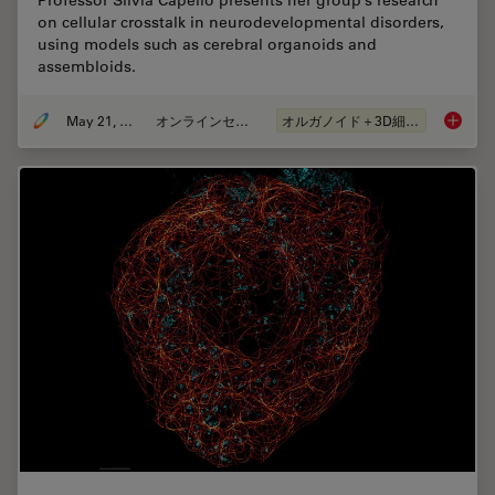
on cellular crosstalk in neurodevelopmental disorders,
using models such as cerebral organoids and
assembloids.
May 21, 2024
オンラインセミナー
オルガノイド＋3D細胞培養
How do 