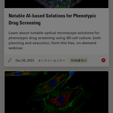
Notable AI-based Solutions for Phenotypic
Drug Screening
Learn about notable optical microscope solutions for
phenotypic drug screening using 3D-cell culture, both
planning and execution, from this free, on-demand
webinar.
Dec 06, 2023
オンラインセミナー
3D画像表示
Notable