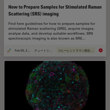
How to Prepare Samples for Stimulated Raman
Scattering (SRS) imaging
Find here guidelines for how to prepare samples for
stimulated Raman scattering (SRS), acquire images,
analyze data, and develop suitable workflows. SRS
spectroscopic imaging is also known as SRS…
Feb 05, 2024
チュートリアル
コヒーレントラマン散乱(CRS)
How to 