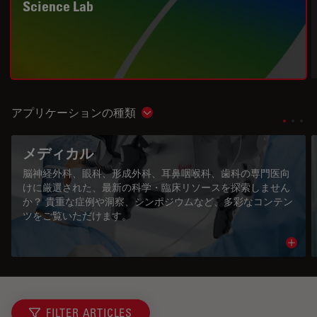
Science Lab
アプリケーションの種類
Show subnavigation
メディカル
脳神経外科、眼科、形成外科、耳鼻咽喉科、歯科の専門医向
けに厳選された、最新の科学・臨床リソースを探索しません
か？ 貴重な症例や洞察、シンポジウムなど、多彩なコンテン
ツをご覧いただけます。
Read 
FILTER ARTICLES