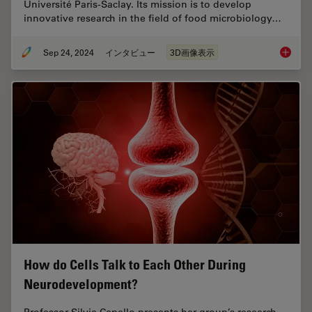
Université Paris-Saclay. Its mission is to develop
innovative research in the field of food microbiology…
Sep 24, 2024
インタビュー
3D画像表示
Explorin
How do Cells Talk to Each Other During
Neurodevelopment?
Professor Silvia Capello presents her group’s research