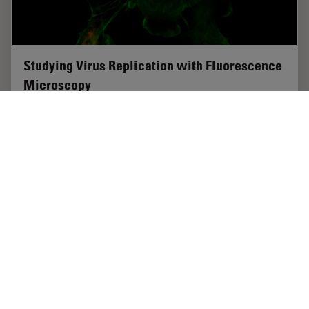
Studying Virus Replication with Fluorescence
Microscopy
The results from research on SARS-CoV-2 virus
replication kinetics, adaption capabilities, and
cytopathology in Vero E6 cells, done with the help of
fluorescence microscopy, are described in this…
Nov 15, 2023
記事
免疫蛍光
Studyin