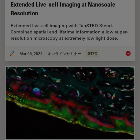
Extended Live-cell Imaging at Nanoscale
Resolution
Extended live-cell imaging with TauSTED Xtend.
Combined spatial and lifetime information allow super-
resolution microscopy at extremely low light dose.
Mar 05, 2024
オンラインセミナー
STED
Extende