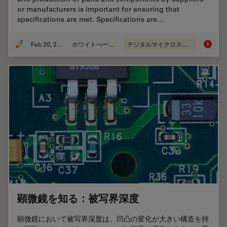
or manufacturers is important for ensuring that
specifications are met. Specifications are…
Feb 20, 2025
ホワイトぺーパー
デジタルマイクロスコープ
Automot
顕微鏡を知る：被写界深度
顕微鏡において被写界深度は、凹凸の変化が⼤きい構造を持