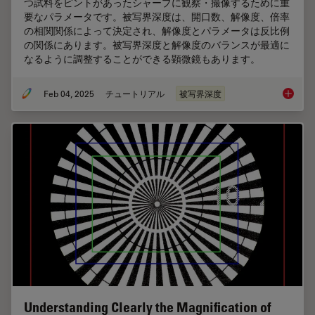
つ試料をピントがあったシャープに観察・撮像するために重
要なパラメータです。被写界深度は、開⼝数、解像度、倍率
の相関関係によって決定され、解像度とパラメータは反⽐例
の関係にあります。被写界深度と解像度のバランスが最適に
なるように調整することができる顕微鏡もあります。
Feb 04, 2025
チュートリアル
被写界深度
顕微鏡
Understanding Clearly the Magnification of