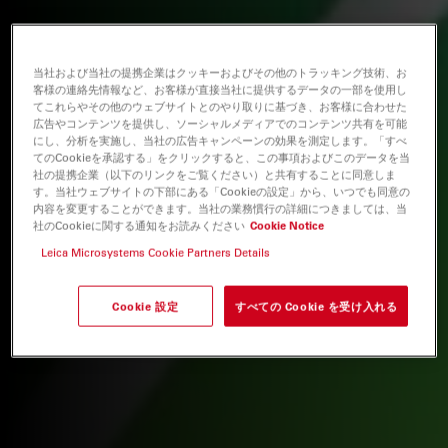
当社および当社の提携企業はクッキーおよびその他のトラッキング技術、お
客様の連絡先情報など、お客様が直接当社に提供するデータの一部を使用し
てこれらやその他のウェブサイトとのやり取りに基づき、お客様に合わせた
広告やコンテンツを提供し、ソーシャルメディアでのコンテンツ共有を可能
にし、分析を実施し、当社の広告キャンペーンの効果を測定します。「すべ
てのCookieを承認する」をクリックすると、この事項およびこのデータを当
社の提携企業（以下のリンクをご覧ください）と共有することに同意しま
す。当社ウェブサイトの下部にある「Cookieの設定」から、いつでも同意の
内容を変更することができます。当社の業務慣行の詳細につきましては、当
社のCookieに関する通知をお読みください
Cookie Notice
Leica Microsystems Cookie Partners Details
Cookie 設定
すべての Cookie を受け入れる