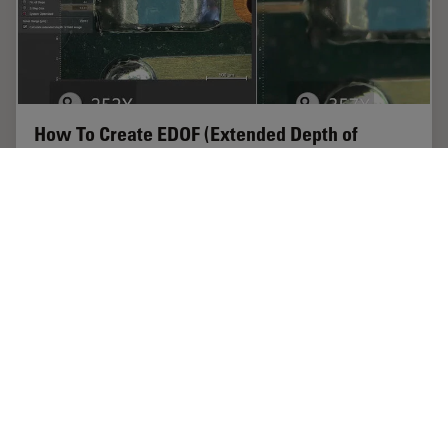
How To Create EDOF (Extended Depth of
Focus) Images
Watch this video to see how you can rapidly record
sharp optical microscope images of samples with a
large height variation. This is done with the optional
Extended Depth of Focus (EDOF) function of…
May 08, 2019
チュートリアル
被写界深度
How To 