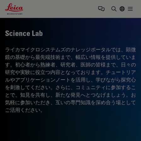
Leica Microsystems Logo
Togg
検索用語を
Science Lab
ライカマイクロシステムズのナレッジポータルでは、顕微
鏡の基礎から最先端技術まで、幅広い情報を提供していま
す。初心者から熟練者、研究者、医師の皆様まで、日々の
研究や実験に役立つ内容となっております。チュートリア
ルやアプリケーションノートを活用し、学びながら探究心
を刺激してください。さらに、コミュニティに参加するこ
とで、知見を共有し、新たな発見へとつなげましょう。お
気軽に参加いただき、互いの専門知識を深め合う場として
ご活用ください。