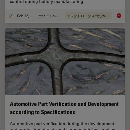
control during battery manufacturing.
Feb 12, 2026
ホワイトぺーパー
エレクトロニクスのための断面解析
Burr De
Automotive Part Verification and Development
according to Specifications
Automotive part verification during the development
and production of parts and components by suppliers