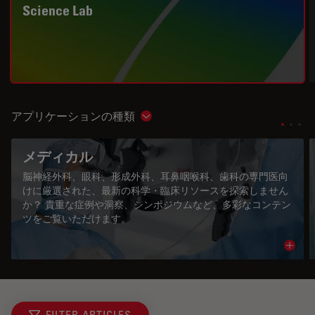
Science Lab
アプリケーションの種類
Show subnavigation
メディカル
脳神経外科、眼科、形成外科、耳鼻咽喉科、歯科の専門医向
けに厳選された、最新の科学・臨床リソースを探索しません
か？ 貴重な症例や洞察、シンポジウムなど、多彩なコンテン
ツをご覧いただけます。
Read 