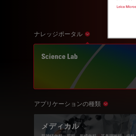
Leica Micro
ナレッジポータル
Show subnavigation
Science Lab
アプリケーションの種類
Show subnav
メディカル
脳神経外科、眼科、形成外科、耳鼻咽喉科、歯科