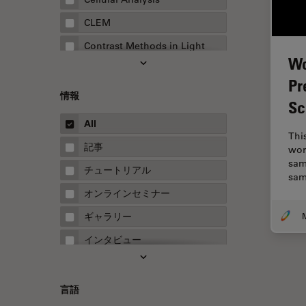
CLEM
Contrast Methods in Light
Microscopy
Wo
Pr
Drosophila Research
情報
Sc
EMBLイメージングセンター
All
FLIM（蛍光寿命イメージング顕
Thi
微鏡法）
記事
wor
sam
FluoSync
チュートリアル
sam
FRAP
オンラインセミナー
FRET
ギャラリー
Fテクニック
インタビュー
HyD
ホワイトぺーパー
Inverted Microscopy
ケーススタディ
言語
Neuro-Oncology