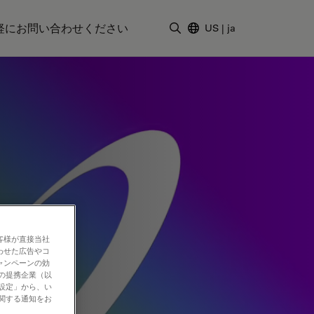
軽にお問い合わせください
US
|
ja
検索用語を入力
客様が直接当社
わせた広告やコ
ャンペーンの効
社の提携企業（以
の設定」から、い
に関する通知をお