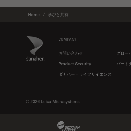
インペリアル・カレッジ・ロン
Cleanliness Analysis Systems
ドンイメージングハブ
Home
学びと共有
DM IL LED
ウイルス学
DM ILM
ウルトラミクロトーム
Footer
Danaher Logo
DM1000
COMPANY
エルゴノミクス
DM1000 LED
お問い合わせ
グロー
エレクトロニクスおよび半導体
DM4 B & DM6 B
産業
Product Security
パート
DM4 M
エレクトロニクスのための断面
ダナハー・ライフサイエンス
解析
DM4 P, DM750 P & Visoria P
オックスフォード・センター・
DM500
オブ・エクセレンス
DM6 FS
オルガノイド＋3D細胞培養
© 2026 Leica Microsystems
DM6 M LIBS
カメラ
DM750
がん研究
Beckman Coulter Link
DM750 M
クライオSEM