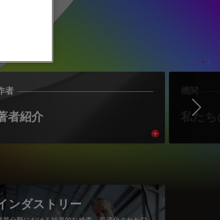
作者
機関
Ne
著者紹介
私たち
cle
Read article
インダストリー
産業分野における効率的な検査、最適化されたワ