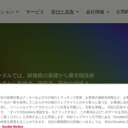
お気
ーション
サービス
学びと共有
会社情報
ータルでは、顕微鏡の基礎から最先端技術
心者から熟練者、研究者、医師の皆様ま
っております。チュートリアルやアプリケ
当社の提携企業はクッキーおよびその他のトラッキング技術、お客様の連絡先情報など、お
究心を刺激してください。さらに、コミュ
データの一部を使用してこれらやその他のウェブサイトとのやり取りに基づき、お客様に合
、新たな発見へとつなげましょう。お気軽
提供し、ソーシャルメディアでのコンテンツ共有を可能にし、分析を実施し、当社の広告キ
す。「すべてのCookieを承認する」をクリックすると、この事項およびこのデータを当
合う場としてご活用ください。
ご覧ください）と共有することに同意します。当社ウェブサイトの下部にある「Cookie
内容を変更することができます。当社の業務慣行の詳細につきましては、当社のCookie
い
Cookie Notice