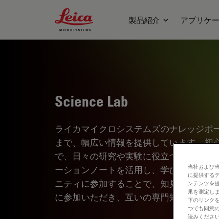
Leica Microsystems Logo
製品紹介
アプリケ
Science Lab
ライカマイクロシステムズのナレッジポ
まで、幅広い情報を提供しています。初
で、日々の研究や実験に役立つ内容とな
当社および
ーションノートを活用し、学びながら探
に提供する
ニティに参加することで、知見を共有し
ンテンツを
果を測定しま
に参加いただき、互いの専門知識を深め
下のリンクを
つでも同意の
読みくださ