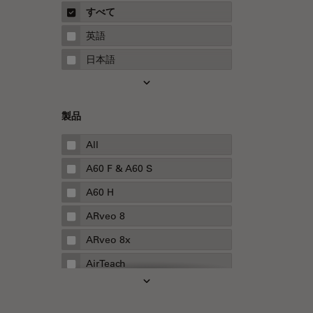
概要
すべて
Neurovascular Surgery
ガイド
英語
Red Reflex
日本語
SEM
Service
製品
STED
STELLARISの機能
All
TEM
A60 F & A60 S
Thunderイメージング
A60 H
TIRF
ARveo 8
Upright Microscopy
ARveo 8x
アプリケーションノート
AirTeach
イオンビームミリング
Aivia
インダストリー
Cell DIVE