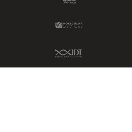
DM8000 M & DM12000 M
クライオ電子顕微鏡
DMi1
クリーニング
Molecular Devices Link
DMi8
コーティング
DVM6
コヒーレントラマン散乱(CRS)
EL6000
IDT Link
サンフランシスコ・イノベーシ
ョン・ハブ
EM AC20
サンプル調製
EM ACE200
ゼブラフィッシュの研究
EM ACE600
デジタルマイクロスコープ
EM AFS2
バイオファーマ
EM CPD300
バッテリー製造
EM CTD
プリント基板（PCB）
EM GP2
ボストン・イノベーション・ハ
EM ICE
ブ