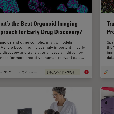
at’s the Best Organoid Imaging
Tr
proach for Early Drug Discovery?
Pr
anoids and other complex in vitro models
Spa
VMs) are becoming increasingly important in early
the 
g discovery and translational research, driven by
imm
 need for more predictive, human-relevant data…
dat
Jun 30, 2026
ホワイトぺーパー
オルガノイド＋3D細胞培養
J
What’s the Best Org