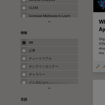
CLEM
Contrast Methods in Light
Wh
Microscopy
Ap
Drosophila Research
情報
EMBLイメージングセンター
Org
All
(CI
FLIM（蛍光寿命イメージング顕
dru
微鏡法）
記事
the
FluoSync
チュートリアル
FRAP
オンラインセミナー
FRET
ギャラリー
Fテクニック
インタビュー
HyD
ホワイトぺーパー
Inverted Microscopy
ケーススタディ
言語
Neuro-Oncology