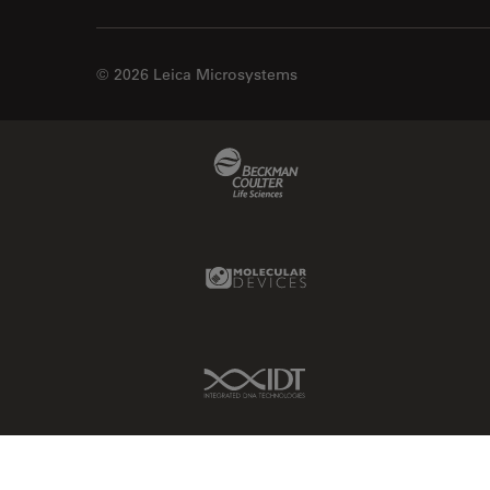
EM KMR3
マイクロエレクトロニクス
EM RAPID
マイクロサージェリー
© 2026 Leica Microsystems
EM TIC 3X
マイクロハブ・イメージング
EM TP
メディカル
Beckman Coulter Link
EM TXP
モデル生物
EM VCT500
ライトシート顕微鏡
EZ4
ライフサイエンス
Molecular Devices Link
Emspira 3
ライブセルイメージング
EnFocus
ラベルフリー
Enersight
IDT Link
レーザーマイクロダイセクショ
ン（LMD）
FL400
レーザー誘起ブレークダウン分
FL560
光法(LIBS)
FL800
ワイドフィールド顕微鏡