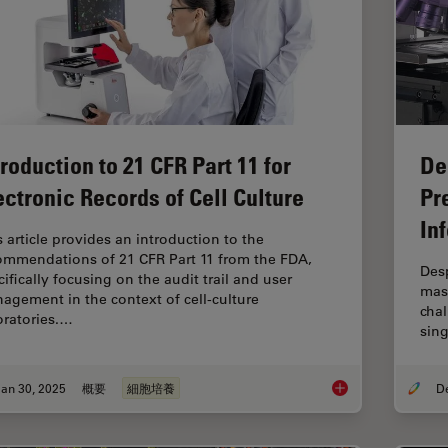
troduction to 21 CFR Part 11 for
De
ectronic Records of Cell Culture
Pr
In
s article provides an introduction to the
ommendations of 21 CFR Part 11 from the FDA,
Desp
ifically focusing on the audit trail and user
mass
agement in the context of cell-culture
chal
oratories.…
sing
an 30, 2025
概要
細胞培養
Introduction to 21 CF