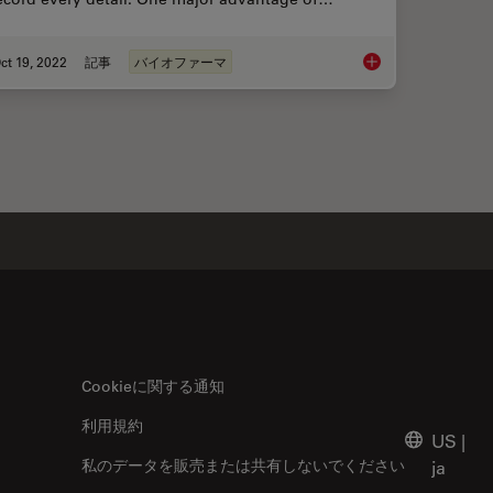
ct 19, 2022
記事
バイオファーマ
icient Analysis of Cell Transfection
How to Perform Dyna
Cookieに関する通知
利用規約
US
|
私のデータを販売または共有しないでください
ja