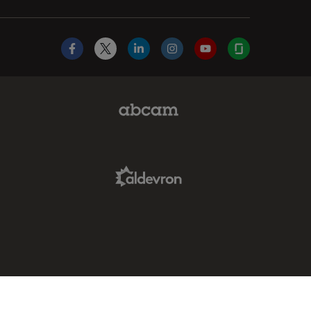
Facebook
X
LinkedIn
Instagram
YouTube
Glassdoor
Abcam Limited Link
Aldevron Link