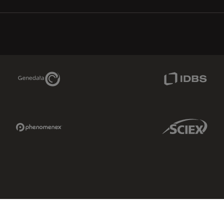
Genedata Link
IDBS Link
Phenomenex Link
Sciex Link