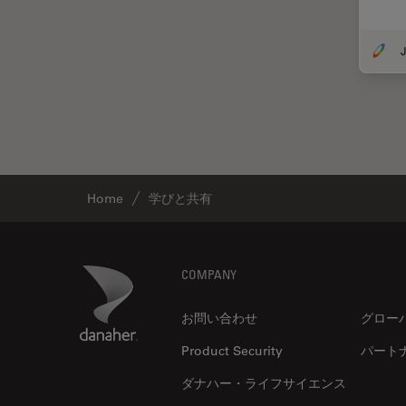
DM8000 M & DM12000 M
クライオ電子顕微鏡
J
DMi1
クリーニング
DMi8
コーティング
DVM6
コヒーレントラマン散乱(CRS)
EL6000
サンフランシスコ・イノベーシ
ョン・ハブ
EM AC20
Home
学びと共有
サンプル調製
EM ACE200
ゼブラフィッシュの研究
EM ACE600
デジタルマイクロスコープ
EM AFS2
Footer
Danaher Logo
COMPANY
バイオファーマ
EM CPD300
お問い合わせ
グロー
バッテリー製造
EM CTD
Product Security
パート
プリント基板（PCB）
EM GP2
ダナハー・ライフサイエンス
ボストン・イノベーション・ハ
EM ICE
ブ