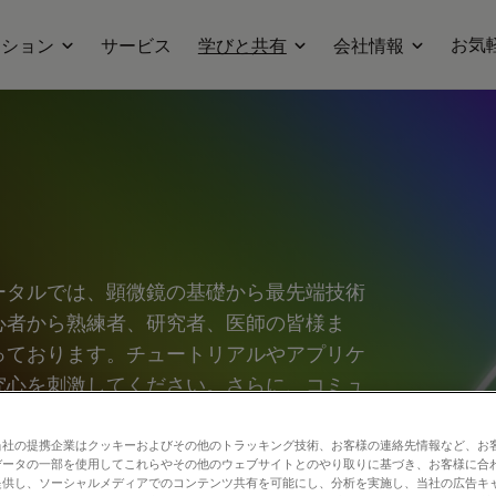
お気
ーション
サービス
学びと共有
会社情報
ータルでは、顕微鏡の基礎から最先端技術
心者から熟練者、研究者、医師の皆様ま
っております。チュートリアルやアプリケ
究心を刺激してください。さらに、コミュ
、新たな発見へとつなげましょう。お気軽
合う場としてご活用ください。
当社の提携企業はクッキーおよびその他のトラッキング技術、お客様の連絡先情報など、お
データの一部を使用してこれらやその他のウェブサイトとのやり取りに基づき、お客様に合
提供し、ソーシャルメディアでのコンテンツ共有を可能にし、分析を実施し、当社の広告キ