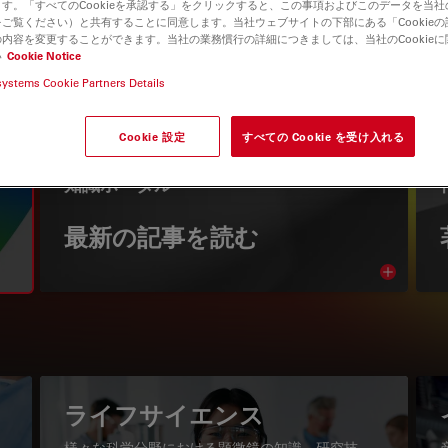
す。「すべてのCookieを承認する」をクリックすると、この事項およびこのデータを当
ご覧ください）と共有することに同意します。当社ウェブサイトの下部にある「Cookie
内容を変更することができます。当社の業務慣行の詳細につきましては、当社のCookie
い
Cookie Notice
systems Cookie Partners Details
Cookie 設定
すべての Cookie を受け入れる
知識ポータル
最新の記事を読む
Read arti
igation
ライフサイエンス
様々な科学分野における顕微鏡の知識、研究技