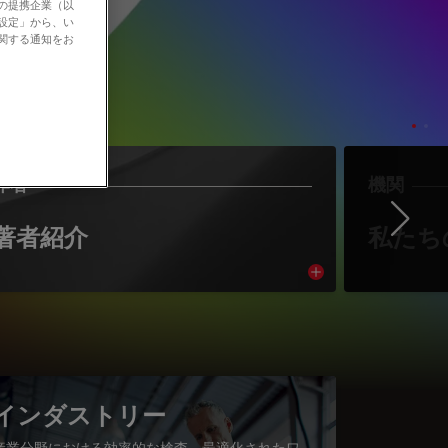
社の提携企業（以
の設定」から、い
に関する通知をお
作者
機関
Ne
著者紹介
私たち
cle
Read article
インダストリー
産業分野における効率的な検査、最適化されたワ