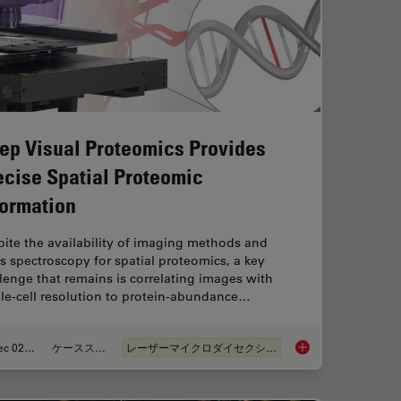
ep Visual Proteomics Provides
ecise Spatial Proteomic
formation
ite the availability of imaging methods and
 spectroscopy for spatial proteomics, a key
lenge that remains is correlating images with
le-cell resolution to protein-abundance…
Dec 02, 2024
ケーススタディ
レーザーマイクロダイセクション（LMD）
R Part 11 for Electronic Records of Cell Culture
Deep Visual Proteomi