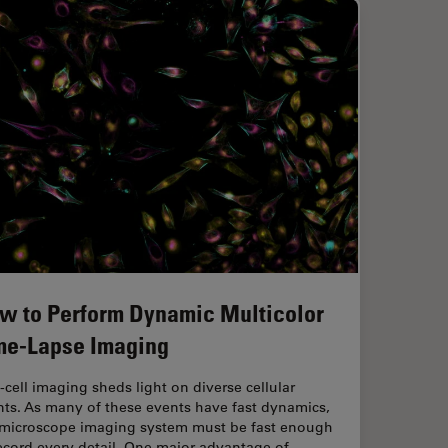
w to Perform Dynamic Multicolor
me-Lapse Imaging
-cell imaging sheds light on diverse cellular
nts. As many of these events have fast dynamics,
 microscope imaging system must be fast enough
record every detail. One major advantage of…