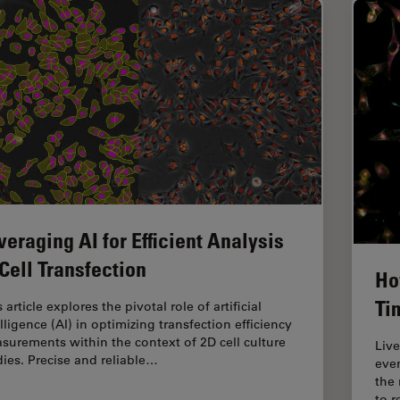
veraging AI for Efficient Analysis
 Cell Transfection
Ho
Ti
 article explores the pivotal role of artificial
lligence (AI) in optimizing transfection efficiency
surements within the context of 2D cell culture
Live
dies. Precise and reliable…
eve
the
to 