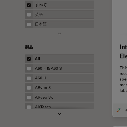
概要
すべて
Neurovascular Surgery
ガイド
英語
Red Reflex
日本語
SEM
Service
In
製品
STED
El
STELLARISの機能
All
TEM
Thi
A60 F & A60 S
rec
Thunderイメージング
A60 H
spec
man
TIRF
ARveo 8
lab
Upright Microscopy
ARveo 8x
アプリケーションノート
AirTeach
J
イオンビームミリング
Aivia
インダストリー
Cell DIVE