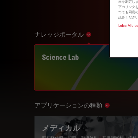
果を測定しま
下のリンクを
つでも同意の
読みくださ
Leica Micro
ナレッジポータル
Show subnavigation
Science Lab
アプリケーションの種類
Show subnav
メディカル
脳神経外科、眼科、形成外科、耳鼻咽喉科、歯科