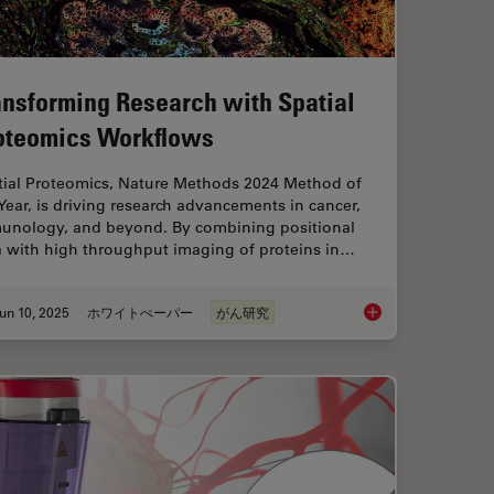
ansforming Research with Spatial
oteomics Workflows
tial Proteomics, Nature Methods 2024 Method of
Year, is driving research advancements in cancer,
unology, and beyond. By combining positional
a with high throughput imaging of proteins in…
un 10, 2025
ホワイトぺーパー
がん研究
anoid Imaging Approach for Early Drug Discovery?
Transforming Resear