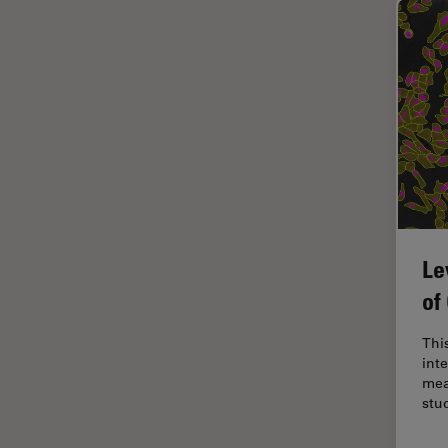
インペリアル・カレッジ・ロン
Cleanliness Analysis Systems
ドンイメージングハブ
DM IL LED
ウイルス学
DM ILM
ウルトラミクロトーム
DM1000
エルゴノミクス
DM1000 LED
エレクトロニクスおよび半導体
DM4 B & DM6 B
産業
DM4 M
エレクトロニクスのための断面
解析
Le
DM4 P, DM750 P & Visoria P
オックスフォード・センター・
of
DM500
オブ・エクセレンス
DM6 FS
This
オルガノイド＋3D細胞培養
inte
DM6 M LIBS
カメラ
mea
stu
DM750
がん研究
DM750 M
クライオSEM