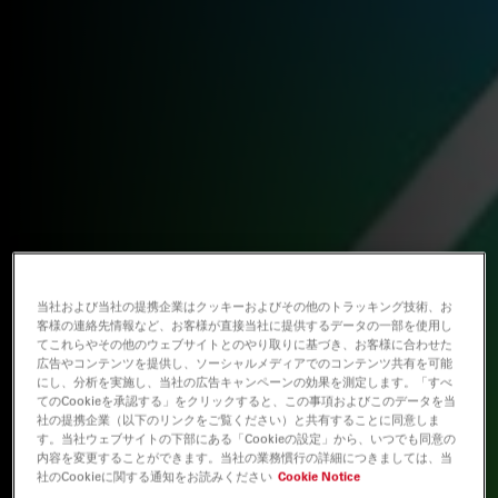
当社および当社の提携企業はクッキーおよびその他のトラッキング技術、お
客様の連絡先情報など、お客様が直接当社に提供するデータの一部を使用し
てこれらやその他のウェブサイトとのやり取りに基づき、お客様に合わせた
広告やコンテンツを提供し、ソーシャルメディアでのコンテンツ共有を可能
にし、分析を実施し、当社の広告キャンペーンの効果を測定します。「すべ
てのCookieを承認する」をクリックすると、この事項およびこのデータを当
社の提携企業（以下のリンクをご覧ください）と共有することに同意しま
す。当社ウェブサイトの下部にある「Cookieの設定」から、いつでも同意の
内容を変更することができます。当社の業務慣行の詳細につきましては、当
社のCookieに関する通知をお読みください
Cookie Notice