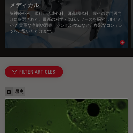
メディカル
脳神経外科、眼科、形成外科、耳鼻咽喉科、歯科の専門医向
けに厳選された、最新の科学・臨床リソースを探索しません
か？ 貴重な症例や洞察、シンポジウムなど、多彩なコンテン
ツをご覧いただけます。
Read 
FILTER ARTICLES
歴史