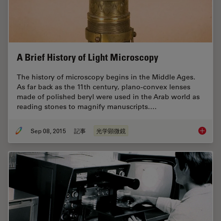
A Brief History of Light Microscopy
The history of microscopy begins in the Middle Ages.
As far back as the 11th century, plano-convex lenses
made of polished beryl were used in the Arab world as
reading stones to magnify manuscripts.…
Sep 08, 2015
記事
光学顕微鏡
A Brief 