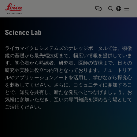
Leica Microsystems Logo
Togg
検索用語を
Science Lab
ライカマイクロシステムズのナレッジポータルでは、顕微
鏡の基礎から最先端技術まで、幅広い情報を提供していま
す。初心者から熟練者、研究者、医師の皆様まで、日々の
研究や実験に役立つ内容となっております。チュートリア
ルやアプリケーションノートを活用し、学びながら探究心
を刺激してください。さらに、コミュニティに参加するこ
とで、知見を共有し、新たな発見へとつなげましょう。お
気軽に参加いただき、互いの専門知識を深め合う場として
ご活用ください。