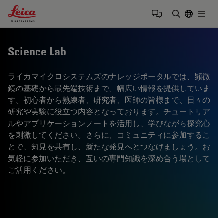
Leica Microsystems Logo
Togg
検索用語を
Science Lab
ライカマイクロシステムズのナレッジポータルでは、顕微
鏡の基礎から最先端技術まで、幅広い情報を提供していま
す。初心者から熟練者、研究者、医師の皆様まで、日々の
研究や実験に役立つ内容となっております。チュートリア
ルやアプリケーションノートを活用し、学びながら探究心
を刺激してください。さらに、コミュニティに参加するこ
とで、知見を共有し、新たな発見へとつなげましょう。お
気軽に参加いただき、互いの専門知識を深め合う場として
ご活用ください。