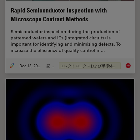
Rapid Semiconductor Inspection with
Microscope Contrast Methods
Semiconductor inspection during the production of
patterned wafers and ICs (integrated circuits) is
important for identifying and minimizing defects. To
increase the efficiency of quality control in…
Dec 13, 2023
記事
エレクトロニクスおよび半導体産業
Rapid S