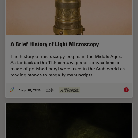
A Brief History of Light Microscopy
The history of microscopy begins in the Middle Ages.
As far back as the 11th century, plano-convex lenses
made of polished beryl were used in the Arab world as
reading stones to magnify manuscripts.…
Sep 08, 2015
記事
光学顕微鏡
A Brief 