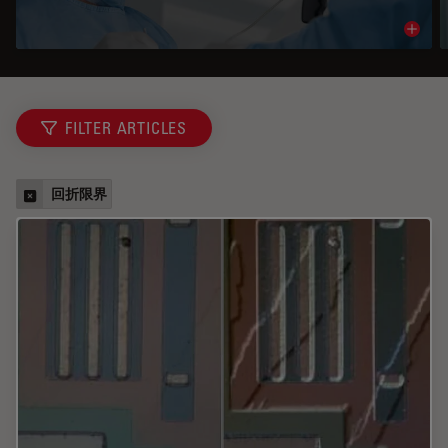
Read 
FILTER ARTICLES
回折限界