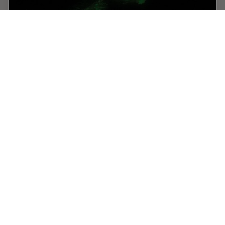
Total Internal Reflection Fluorescence (TIRF)
Microscopy
Total internal reflection fluorescence (TIRF) is a special
technique in fluorescence microscopy developed by
Daniel Axelrod at the University of Michigan, Ann Arbor
in the early 1980s. TIRF microscopy…
Mar 11, 2012
チュートリアル
TIRF
Total In