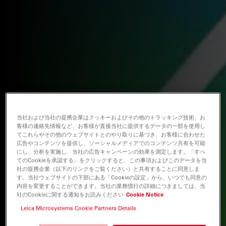
当社および当社の提携企業はクッキーおよびその他のトラッキング技術、お
客様の連絡先情報など、お客様が直接当社に提供するデータの一部を使用し
てこれらやその他のウェブサイトとのやり取りに基づき、お客様に合わせた
広告やコンテンツを提供し、ソーシャルメディアでのコンテンツ共有を可能
にし、分析を実施し、当社の広告キャンペーンの効果を測定します。「すべ
てのCookieを承認する」をクリックすると、この事項およびこのデータを当
社の提携企業（以下のリンクをご覧ください）と共有することに同意しま
す。当社ウェブサイトの下部にある「Cookieの設定」から、いつでも同意の
内容を変更することができます。当社の業務慣行の詳細につきましては、当
社のCookieに関する通知をお読みください
Cookie Notice
Leica Microsystems Cookie Partners Details