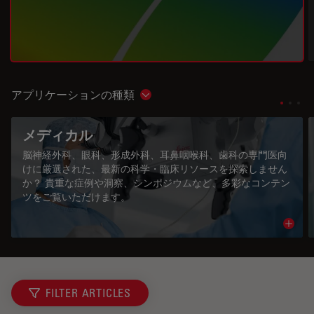
アプリケーションの種類
Show subnavigation
メディカル
脳神経外科、眼科、形成外科、耳鼻咽喉科、歯科の専門医向
けに厳選された、最新の科学・臨床リソースを探索しません
か？ 貴重な症例や洞察、シンポジウムなど、多彩なコンテン
ツをご覧いただけます。
Read 
FILTER ARTICLES