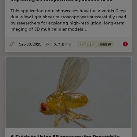
This application note showcases how the Viventis Deep
dual-view light sheet microscope was successfully used
by researchers for exploring high-resolution, long-term
imaging of 3D multicellular models…
Sep 03, 2025
ケーススタディ
ライトシート顕微鏡
Capturi