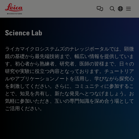
Leica Microsystems Logo
Togg
検索用語を
Science Lab
ライカマイクロシステムズのナレッジポータルでは、顕微
鏡の基礎から最先端技術まで、幅広い情報を提供していま
す。初心者から熟練者、研究者、医師の皆様まで、日々の
研究や実験に役立つ内容となっております。チュートリア
ルやアプリケーションノートを活用し、学びながら探究心
を刺激してください。さらに、コミュニティに参加するこ
とで、知見を共有し、新たな発見へとつなげましょう。お
気軽に参加いただき、互いの専門知識を深め合う場として
ご活用ください。