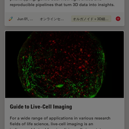
reproducible pipelines that turn 3D data into insights.
Jun 01, 2026
オンラインセミナー
オルガノイド＋3D細胞培養
Multisc
Guide to Live-Cell Imaging
For a wide range of applications in various research
fields of life science, live-cell imaging is an