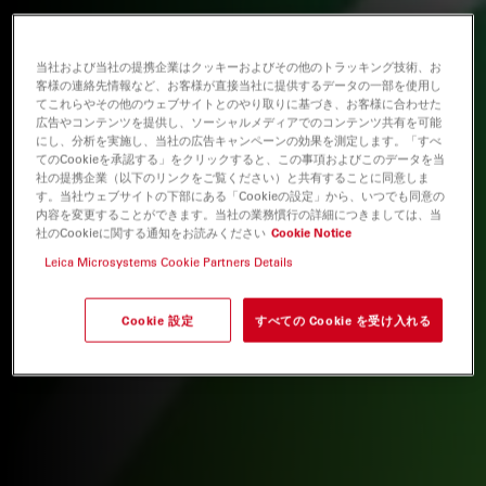
当社および当社の提携企業はクッキーおよびその他のトラッキング技術、お
客様の連絡先情報など、お客様が直接当社に提供するデータの一部を使用し
てこれらやその他のウェブサイトとのやり取りに基づき、お客様に合わせた
広告やコンテンツを提供し、ソーシャルメディアでのコンテンツ共有を可能
にし、分析を実施し、当社の広告キャンペーンの効果を測定します。「すべ
てのCookieを承認する」をクリックすると、この事項およびこのデータを当
社の提携企業（以下のリンクをご覧ください）と共有することに同意しま
す。当社ウェブサイトの下部にある「Cookieの設定」から、いつでも同意の
内容を変更することができます。当社の業務慣行の詳細につきましては、当
社のCookieに関する通知をお読みください
Cookie Notice
Leica Microsystems Cookie Partners Details
Cookie 設定
すべての Cookie を受け入れる