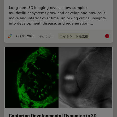
Long-term 3D imaging reveals how complex
multicellular systems grow and develop and how cells
move and interact over time, unlocking critical insights
into development, disease, and regeneration.…
Oct 06, 2025
ギャラリー
ライトシート顕微鏡
Focus o
Capturing Developmental Dynamics in 3D