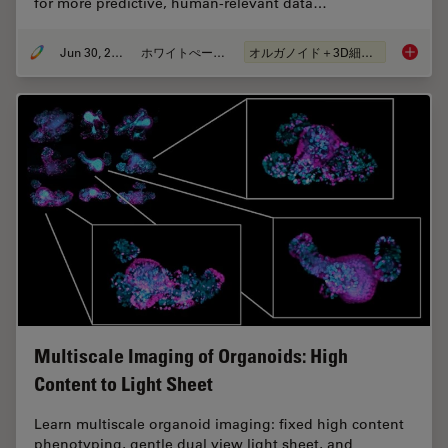
for more predictive, human-relevant data…
Jun 30, 2026
ホワイトぺーパー
オルガノイド＋3D細胞培養
What’s 
Multiscale Imaging of Organoids: High
Content to Light Sheet
Learn multiscale organoid imaging: fixed high content
phenotyping, gentle dual view light sheet, and