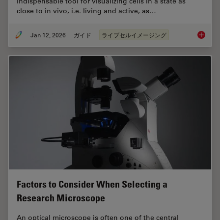
indispensable tool for visualizing cells in a state as
close to in vivo, i.e. living and active, as…
Jan 12, 2026
ガイド
ライブセルイメージング
Guide t
Factors to Consider When Selecting a
Research Microscope
An optical microscope is often one of the central