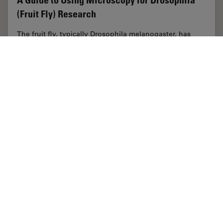
A Guide to Using Microscopy for Drosophila
(Fruit Fly) Research
The fruit fly, typically Drosophila melanogaster, has
been used as a model organism for over a century. One
reason is that many disease-related genes are shared
between Drosophila and humans. It is…
Jul 17, 2025
ガイド
モデル生物
A Guide