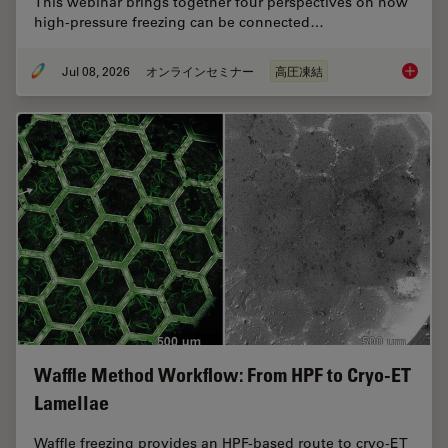
This webinar brings together four perspectives on how
high-pressure freezing can be connected…
Jul 08, 2026
オンラインセミナー
高圧凍結
Cryo-ET
Waffle Method Workflow: From HPF to Cryo-ET
Lamellae
Waffle freezing provides an HPF-based route to cryo-ET