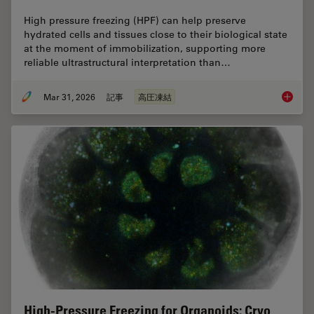
High pressure freezing (HPF) can help preserve
hydrated cells and tissues close to their biological state
at the moment of immobilization, supporting more
reliable ultrastructural interpretation than…
Mar 31, 2026
記事
高圧凍結
High-Pr
High-Pressure Freezing for Organoids: Cryo