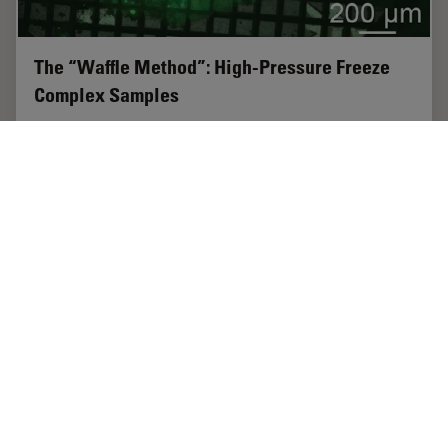
The “Waffle Method”: High-Pressure Freeze
Complex Samples
This article describes the advantages of a special high
pressure freezing method, the so-called “Waffle
Method”. Learn how the “Waffle Method” uses EM grids
as spacers for high-pressure freezing,…
Jul 08, 2025
記事
高圧凍結
The “Wa