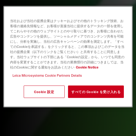
当社および当社の提携企業はクッキーおよびその他のトラッキング技術、お
客様の連絡先情報など、お客様が直接当社に提供するデータの一部を使用し
てこれらやその他のウェブサイトとのやり取りに基づき、お客様に合わせた
広告やコンテンツを提供し、ソーシャルメディアでのコンテンツ共有を可能
にし、分析を実施し、当社の広告キャンペーンの効果を測定します。「すべ
てのCookieを承認する」をクリックすると、この事項およびこのデータを当
社の提携企業（以下のリンクをご覧ください）と共有することに同意しま
す。当社ウェブサイトの下部にある「Cookieの設定」から、いつでも同意の
内容を変更することができます。当社の業務慣行の詳細につきましては、当
社のCookieに関する通知をお読みください
Cookie Notice
Leica Microsystems Cookie Partners Details
Cookie 設定
すべての Cookie を受け入れる