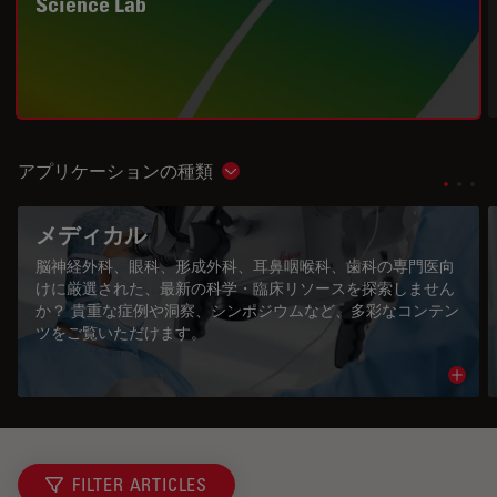
Science Lab
アプリケーションの種類
Show subnavigation
メディカル
脳神経外科、眼科、形成外科、耳鼻咽喉科、歯科の専門医向
けに厳選された、最新の科学・臨床リソースを探索しません
か？ 貴重な症例や洞察、シンポジウムなど、多彩なコンテン
ツをご覧いただけます。
Read 
FILTER ARTICLES