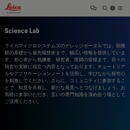
Leica Microsystems Logo
Togg
検索用語を
Science Lab
ライカマイクロシステムズのナレッジポータルでは、顕微
鏡の基礎から最先端技術まで、幅広い情報を提供していま
す。初心者から熟練者、研究者、医師の皆様まで、日々の
研究や実験に役立つ内容となっております。チュートリア
ルやアプリケーションノートを活用し、学びながら探究心
を刺激してください。さらに、コミュニティに参加するこ
とで、知見を共有し、新たな発見へとつなげましょう。お
気軽に参加いただき、互いの専門知識を深め合う場として
ご活用ください。