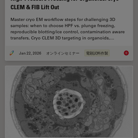
CLEM & FIB Lift Out
Master cryo EM workflow steps for challenging 3D
samples: when to choose HPF vs. plunge freezing,
reproducible blotting/ice control, contamination aware
transfers, Cryo CLEM 3D targeting in organoids,…
Jan 22, 2026
オンラインセミナー
電顕試料作製
High-Pr