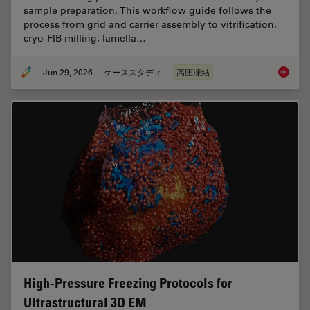
sample preparation. This workflow guide follows the
process from grid and carrier assembly to vitrification,
cryo-FIB milling, lamella…
Jun 29, 2026
ケーススタディ
高圧凍結
Waffle 
High-Pressure Freezing Protocols for
Ultrastructural 3D EM