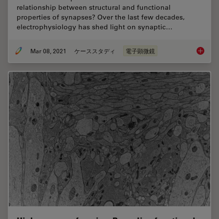
relationship between structural and functional
properties of synapses? Over the last few decades,
electrophysiology has shed light on synaptic…
Mar 08, 2021
ケーススタディ
電子顕微鏡
Investi