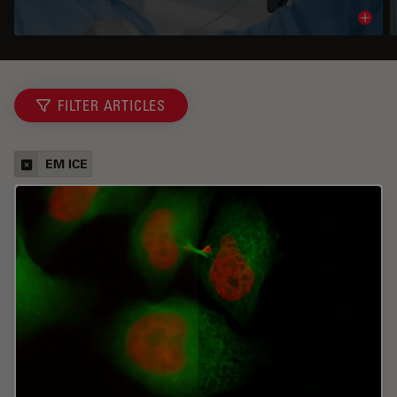
Read 
FILTER ARTICLES
EM ICE