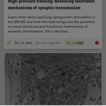
High-pressure freezing: Revealing functional
mechanisms of synaptic transmission
Learn more about applying optogenetic stimulation in
the EM ICE and how this technology has the potential
to reveal structural and functional mechanisms of
synaptic transmission. Get a detailed…
Dec 14, 2020
オンラインセミナー
サンプル調製
High-pr