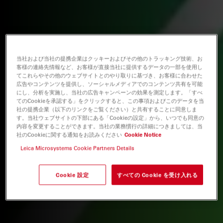
当社および当社の提携企業はクッキーおよびその他のトラッキング技術、お
客様の連絡先情報など、お客様が直接当社に提供するデータの一部を使用し
てこれらやその他のウェブサイトとのやり取りに基づき、お客様に合わせた
広告やコンテンツを提供し、ソーシャルメディアでのコンテンツ共有を可能
にし、分析を実施し、当社の広告キャンペーンの効果を測定します。「すべ
てのCookieを承認する」をクリックすると、この事項およびこのデータを当
社の提携企業（以下のリンクをご覧ください）と共有することに同意しま
す。当社ウェブサイトの下部にある「Cookieの設定」から、いつでも同意の
内容を変更することができます。当社の業務慣行の詳細につきましては、当
社のCookieに関する通知をお読みください
Cookie Notice
Leica Microsystems Cookie Partners Details
Cookie 設定
すべての Cookie を受け入れる