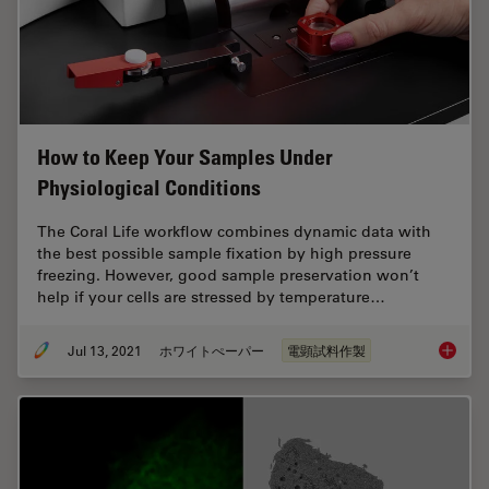
How to Keep Your Samples Under
Physiological Conditions
The Coral Life workflow combines dynamic data with
the best possible sample fixation by high pressure
freezing. However, good sample preservation won’t
help if your cells are stressed by temperature…
Jul 13, 2021
ホワイトぺーパー
電顕試料作製
How to 