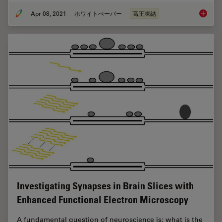
Apr 08, 2021
ホワイトぺーパー
高圧凍結
Fast, Hi
Investigating Synapses in Brain Slices with
Enhanced Functional Electron Microscopy
A fundamental question of neuroscience is: what is the