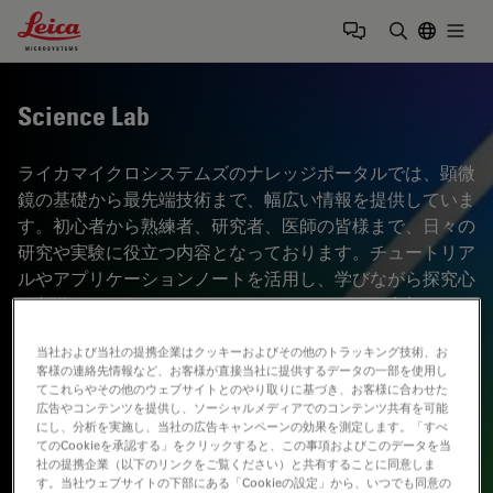
Leica Microsystems Logo
Togg
検索用語を
Science Lab
ライカマイクロシステムズのナレッジポータルでは、顕微
鏡の基礎から最先端技術まで、幅広い情報を提供していま
す。初心者から熟練者、研究者、医師の皆様まで、日々の
研究や実験に役立つ内容となっております。チュートリア
ルやアプリケーションノートを活用し、学びながら探究心
を刺激してください。さらに、コミュニティに参加するこ
とで、知見を共有し、新たな発見へとつなげましょう。お
当社および当社の提携企業はクッキーおよびその他のトラッキング技術、お
気軽に参加いただき、互いの専門知識を深め合う場として
客様の連絡先情報など、お客様が直接当社に提供するデータの一部を使用し
ご活用ください。
てこれらやその他のウェブサイトとのやり取りに基づき、お客様に合わせた
広告やコンテンツを提供し、ソーシャルメディアでのコンテンツ共有を可能
にし、分析を実施し、当社の広告キャンペーンの効果を測定します。「すべ
てのCookieを承認する」をクリックすると、この事項およびこのデータを当
社の提携企業（以下のリンクをご覧ください）と共有することに同意しま
す。当社ウェブサイトの下部にある「Cookieの設定」から、いつでも同意の