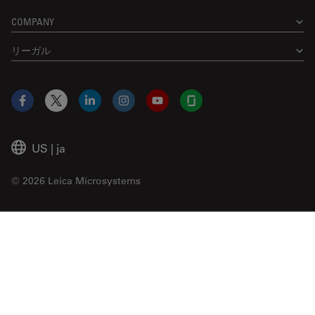
COMPANY
リーガル
Facebook
X
LinkedIn
Instagram
YouTube
Glassdoor
US
|
ja
© 2026 Leica Microsystems
Beckman Coulter Link
Genedata Link
IDBS Link
Abcam Limited