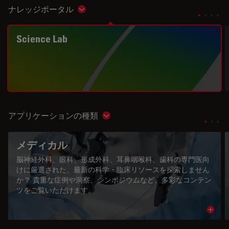
ナレッジポータル
Show subnavigation
Science Lab
アプリケーションの種類
Show subnavigation
メディカル
脳神経外科、眼科、形成外科、耳鼻咽喉科、歯科の専門医向
けに厳選された、最新の科学・臨床リソースを探索しません
か？ 貴重な症例や洞察、シンポジウムなど、多彩なコンテン
ツをご覧いただけます。
Read 