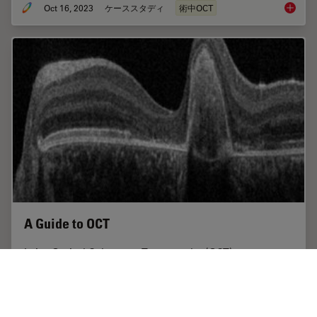
Oct 16, 2023
ケーススタディ
術中OCT
Intraop
A Guide to OCT
Leica Optical Coherence Tomography (OCT) systems
support ophthalmologists, ophthalmic surgeons, and
researchers with easy-to-use, high-quality imaging
technology.