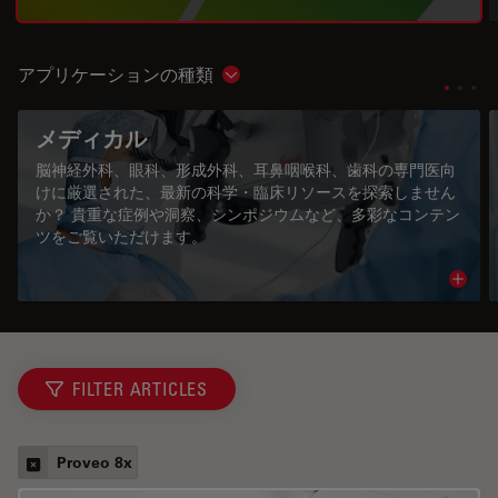
アプリケーションの種類
Show subnavigation
メディカル
脳神経外科、眼科、形成外科、耳鼻咽喉科、歯科の専門医向
けに厳選された、最新の科学・臨床リソースを探索しません
か？ 貴重な症例や洞察、シンポジウムなど、多彩なコンテン
ツをご覧いただけます。
Read 
FILTER ARTICLES
Proveo 8x