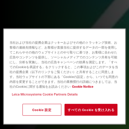
当社および当社の提携企業はクッキーおよびその他のトラッキング技術、お
客様の連絡先情報など、お客様が直接当社に提供するデータの一部を使用し
てこれらやその他のウェブサイトとのやり取りに基づき、お客様に合わせた
広告やコンテンツを提供し、ソーシャルメディアでのコンテンツ共有を可能
にし、分析を実施し、当社の広告キャンペーンの効果を測定します。「すべ
てのCookieを承認する」をクリックすると、この事項およびこのデータを当
社の提携企業（以下のリンクをご覧ください）と共有することに同意しま
す。当社ウェブサイトの下部にある「Cookieの設定」から、いつでも同意の
内容を変更することができます。当社の業務慣行の詳細につきましては、当
社のCookieに関する通知をお読みください
Cookie Notice
Leica Microsystems Cookie Partners Details
Cookie 設定
すべての Cookie を受け入れる