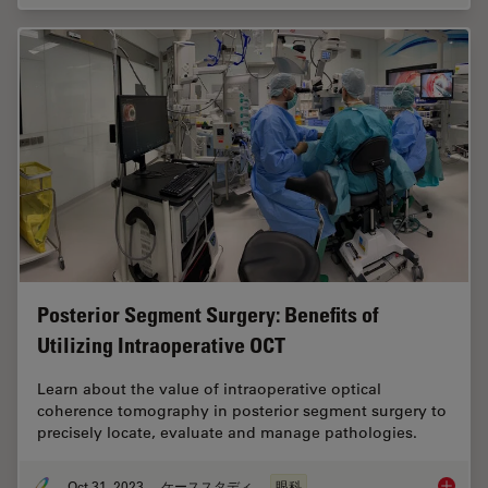
Posterior Segment Surgery: Benefits of
Utilizing Intraoperative OCT
Learn about the value of intraoperative optical
coherence tomography in posterior segment surgery to
precisely locate, evaluate and manage pathologies.
Oct 31, 2023
ケーススタディ
眼科
Posteri