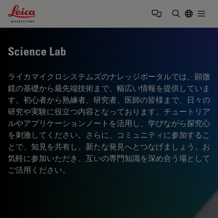
Leica Microsystems Logo
Togg
検索用語を
Science Lab
ライカマイクロシステムズのナレッジポータルでは、顕微
鏡の基礎から最先端技術まで、幅広い情報を提供していま
す。初心者から熟練者、研究者、医師の皆様まで、日々の
研究や実験に役立つ内容となっております。チュートリア
ルやアプリケーションノートを活用し、学びながら探究心
を刺激してください。さらに、コミュニティに参加するこ
とで、知見を共有し、新たな発見へとつなげましょう。お
気軽に参加いただき、互いの専門知識を深め合う場として
ご活用ください。