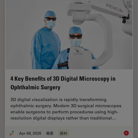
4 Key Benefits of 3D Digital Microscopy in
Ophthalmic Surgery
3D digital visualization is rapidly transforming
ophthalmic surgery. Modern 3D surgical microscopes
enable surgeons to perform procedures using high-
resolution digital displays rather than traditional…
Apr 08, 2026
概要
眼科
4 Key B