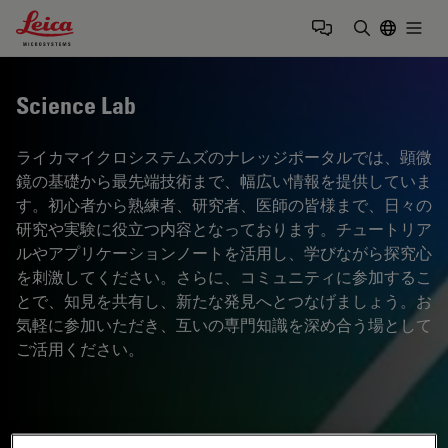
Leica Microsystems Logo
Togg
検索用語を
Science Lab
ライカマイクロシステムズのナレッジポータルでは、顕微
鏡の基礎から最先端技術まで、幅広い情報を提供していま
す。初心者から熟練者、研究者、医師の皆様まで、日々の
研究や実験に役立つ内容となっております。チュートリア
ルやアプリケーションノートを活用し、学びながら探究心
を刺激してください。さらに、コミュニティに参加するこ
とで、知見を共有し、新たな発見へとつなげましょう。お
気軽に参加いただき、互いの専門知識を深め合う場として
ご活用ください。