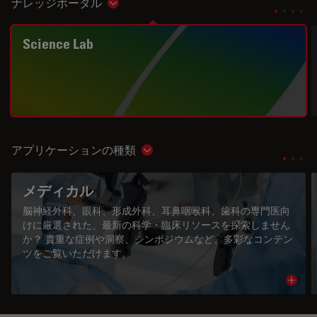
ナレッジポータル
Show subnavigation
Science Lab
アプリケーションの種類
Show subnavigation
メディカル
脳神経外科、眼科、形成外科、耳鼻咽喉科、歯科の専門医向
けに厳選された、最新の科学・臨床リソースを探索しません
か？ 貴重な症例や洞察、シンポジウムなど、多彩なコンテン
ツをご覧いただけます。
Read 