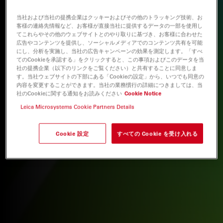
当社および当社の提携企業はクッキーおよびその他のトラッキング技術、お
客様の連絡先情報など、お客様が直接当社に提供するデータの一部を使用し
てこれらやその他のウェブサイトとのやり取りに基づき、お客様に合わせた
広告やコンテンツを提供し、ソーシャルメディアでのコンテンツ共有を可能
にし、分析を実施し、当社の広告キャンペーンの効果を測定します。「すべ
てのCookieを承認する」をクリックすると、この事項およびこのデータを当
社の提携企業（以下のリンクをご覧ください）と共有することに同意しま
す。当社ウェブサイトの下部にある「Cookieの設定」から、いつでも同意の
内容を変更することができます。当社の業務慣行の詳細につきましては、当
社のCookieに関する通知をお読みください
Cookie Notice
Leica Microsystems Cookie Partners Details
Cookie 設定
すべての Cookie を受け入れる