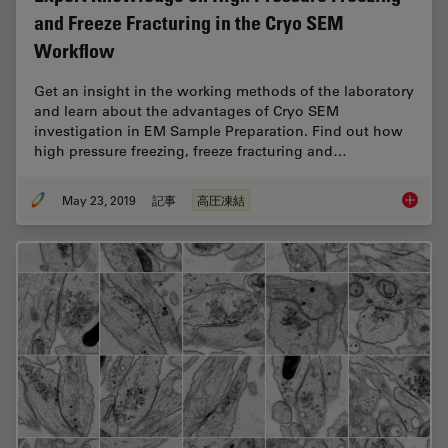
and Freeze Fracturing in the Cryo SEM
Workflow
Get an insight in the working methods of the laboratory
and learn about the advantages of Cryo SEM
investigation in EM Sample Preparation. Find out how
high pressure freezing, freeze fracturing and…
May 23, 2019
記事
高圧凍結
Expert 