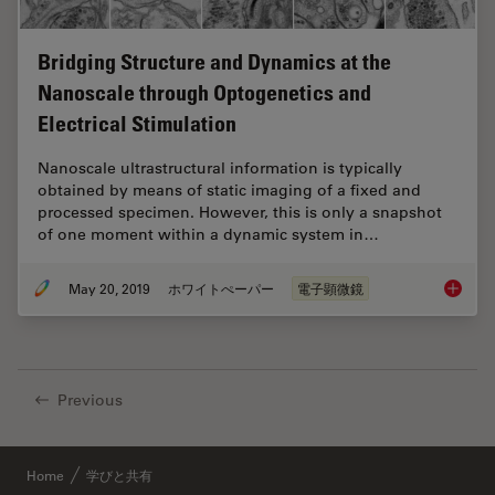
Bridging Structure and Dynamics at the
Nanoscale through Optogenetics and
Electrical Stimulation
Nanoscale ultrastructural information is typically
obtained by means of static imaging of a fixed and
processed specimen. However, this is only a snapshot
of one moment within a dynamic system in…
May 20, 2019
ホワイトぺーパー
電子顕微鏡
Bridgin
Previous
Home
学びと共有