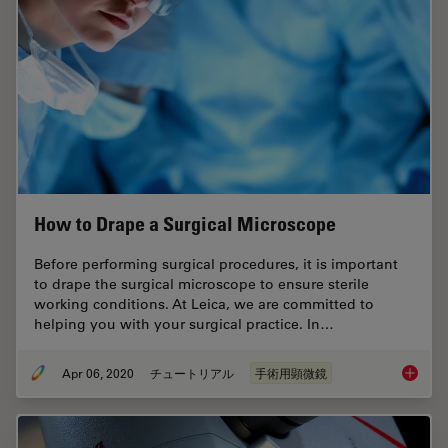
How to Drape a Surgical Microscope
Before performing surgical procedures, it is important
to drape the surgical microscope to ensure sterile
working conditions. At Leica, we are committed to
helping you with your surgical practice. In…
Apr 06, 2020
チュートリアル
手術用顕微鏡
How to 