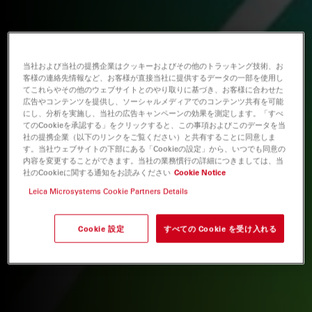
当社および当社の提携企業はクッキーおよびその他のトラッキング技術、お
客様の連絡先情報など、お客様が直接当社に提供するデータの一部を使用し
てこれらやその他のウェブサイトとのやり取りに基づき、お客様に合わせた
広告やコンテンツを提供し、ソーシャルメディアでのコンテンツ共有を可能
にし、分析を実施し、当社の広告キャンペーンの効果を測定します。「すべ
てのCookieを承認する」をクリックすると、この事項およびこのデータを当
社の提携企業（以下のリンクをご覧ください）と共有することに同意しま
す。当社ウェブサイトの下部にある「Cookieの設定」から、いつでも同意の
内容を変更することができます。当社の業務慣行の詳細につきましては、当
社のCookieに関する通知をお読みください
Cookie Notice
Leica Microsystems Cookie Partners Details
Cookie 設定
すべての Cookie を受け入れる