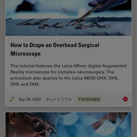
How to Drape an Overhead Surgical
Microscope
The tutorial features the Leica ARveo digital Augmented
Reality microscope for complex neurosurgery. The
procedure also applies to the Leica M530 OHX, OH6,
OH5 and OH4.
Apr 06, 2020
チュートリアル
手術用顕微鏡
How to 