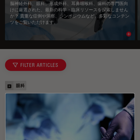
脳神経外科、眼科、形成外科、耳鼻咽喉科、歯科の専門医向
けに厳選された、最新の科学・臨床リソースを探索しません
か？ 貴重な症例や洞察、シンポジウムなど、多彩なコンテン
ツをご覧いただけます。
Read 
FILTER ARTICLES
眼科